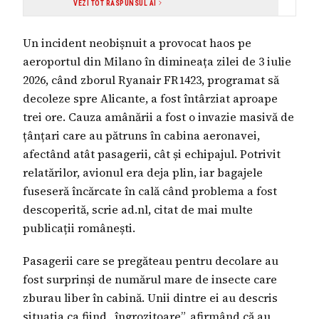
VEZI TOT RĂSPUNSUL AI
câteva semnale de alarmă minore, precum lipsa
unui comunicat oficial detaliat de la Ryanair și
utilizarea unor surse vagi ("surse locale"), tonul
Un incident neobișnuit a provocat haos pe
general al articolului este neutru și bazat pe
relatări ale pasagerilor și confirmări parțiale din
aeroportul din Milano în dimineața zilei de 3 iulie
partea companiei aeriene. Incidentul este
contextualizat cu explicații logice din partea
2026, când zborul Ryanair FR1423, programat să
experților în av
decoleze spre Alicante, a fost întârziat aproape
trei ore. Cauza amânării a fost o invazie masivă de
țânțari care au pătruns în cabina aeronavei,
afectând atât pasagerii, cât și echipajul. Potrivit
relatărilor, avionul era deja plin, iar bagajele
fuseseră încărcate în cală când problema a fost
descoperită, scrie ad.nl, citat de mai multe
publicații românești.
Pasagerii care se pregăteau pentru decolare au
fost surprinși de numărul mare de insecte care
zburau liber în cabină. Unii dintre ei au descris
situația ca fiind „îngrozitoare”, afirmând că au