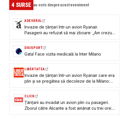
4
SURSE
au scris despre acest eveniment
ADEVĂRUL
Invazie de țânțari într-un avion Ryanair.
Pasagerii au refuzat să mai zboare: „Am crezut
că mă vor mânca de vie”
DIGISPORT
Gata! Face vizita medicală la Inter Milano
LIBERTATEA
Invazie de țânțari într-un avion Ryanair care era
plin și se pregătea să decoleze de la Milano:
„Am crezut că mă vor mânca de vie” | VIDEO
CLICK
Țânțarii au invadat un avion plin cu pasageri.
Zborul către Alicante a fost amânat cu trei ore:
„Am crezut că mă vor mânca de vie”