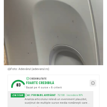
Foto:
Adevărul (adevarul.ro)
CREDIBILITATE
FOARTE CREDIBILĂ
83
Bazat pe
4
surse
• 8 criterii
AI: PROBABIL ADEVĂRAT
·
75
/100 · încredere
85
%
AI SCAN
Analiza articolului relevă un eveniment plauzibil,
susținut de multiple surse media românești care
citează un raport inițial de la ad.nl. Deși există