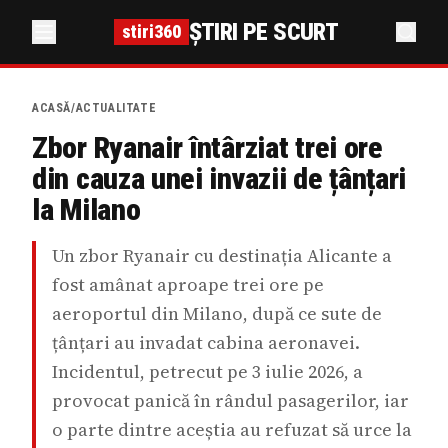
ȘTIRI PE SCURT
stiri360
ACASĂ
/
ACTUALITATE
Zbor Ryanair întârziat trei ore
din cauza unei invazii de țânțari
la Milano
Un zbor Ryanair cu destinația Alicante a
fost amânat aproape trei ore pe
aeroportul din Milano, după ce sute de
țânțari au invadat cabina aeronavei.
Incidentul, petrecut pe 3 iulie 2026, a
provocat panică în rândul pasagerilor, iar
o parte dintre aceștia au refuzat să urce la