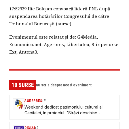
17:52939 Ilie Bolojan convoacă liderii PNL după
suspendarea hotărârilor Congresului de către
Tribunalul București (surse)
Evenimentul este relatat și de: G4Media,
Economica.net, Agerpres, Libertatea, Stiripesurse
Ext, Antena3.
10
SURSE
au scris despre acest eveniment
AGERPRES
Weekend dedicat patrimoniului cultural al
Capitalei, în proiectul ''Străzi deschise -
București, Promenadă urbană''
DIGI24