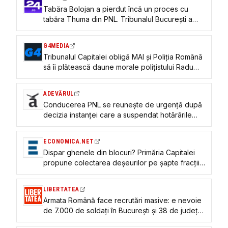
Tabăra Bolojan a pierdut încă un proces cu
tabăra Thuma din PNL. Tribunalul București a
suspendat deciziile adoptate la Congres
G4MEDIA
Tribunalul Capitalei obligă MAI şi Poliţia Română
să îi plătească daune morale poliţistului Radu
Gavriş pentru că l-au sancţionat abuziv
ADEVĂRUL
Conducerea PNL se reunește de urgență după
decizia instanței care a suspendat hotărârile
Congresului
ECONOMICA.NET
Dispar ghenele din blocuri? Primăria Capitalei
propune colectarea deșeurilor pe șapte fracții
și introducerea sistemului „Plăteşti pentru cât
arunci”
LIBERTATEA
Armata Română face recrutări masive: e nevoie
de 7.000 de soldați în București și 38 de județe.
Cât este solda