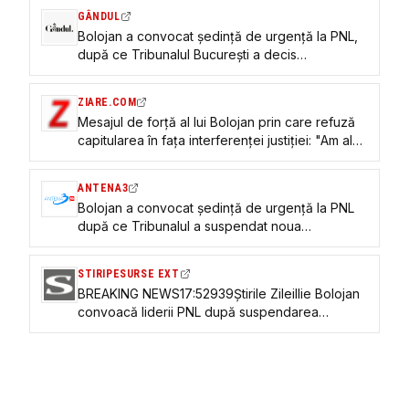
GÂNDUL
Bolojan a convocat ședință de urgență la PNL,
după ce Tribunalul București a decis
suspendarea hotărârilor Congresului liberalilor –
Surse
ZIARE.COM
Mesajul de forță al lui Bolojan prin care refuză
capitularea în fața interferenței justiției: "Am ales
să ne decidem propria soartă. PNL este din nou
puternic”
ANTENA3
Bolojan a convocat ședință de urgență la PNL
după ce Tribunalul a suspendat noua
conducere aleasă la Congres
STIRIPESURSE EXT
BREAKING NEWS17:52939Știrile ZileiIlie Bolojan
convoacă liderii PNL după suspendarea
hotărârilor Congresului de către Tribunalul
București (surse)