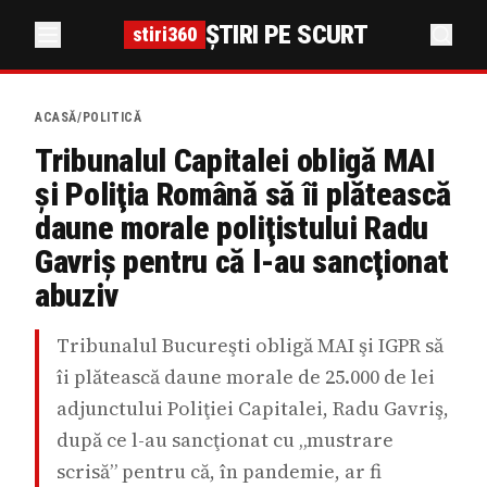
ȘTIRI PE SCURT
stiri360
ACASĂ
/
POLITICĂ
Tribunalul Capitalei obligă MAI
şi Poliţia Română să îi plătească
daune morale poliţistului Radu
Gavriş pentru că l-au sancţionat
abuziv
Tribunalul Bucureşti obligă MAI şi IGPR să
îi plătească daune morale de 25.000 de lei
adjunctului Poliţiei Capitalei, Radu Gavriş,
după ce l-au sancţionat cu „mustrare
scrisă” pentru că, în pandemie, ar fi