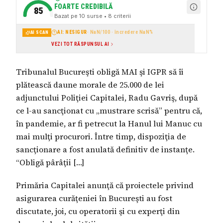
FOARTE CREDIBILĂ
85
Bazat pe
10
surse
• 8 criterii
AI: NESIGUR
·
NaN
/100 · încredere
NaN
%
AI SCAN
VEZI TOT RĂSPUNSUL AI
Tribunalul Bucureşti obligă MAI şi IGPR să îi
plătească daune morale de 25.000 de lei
adjunctului Poliţiei Capitalei, Radu Gavriş, după
ce l-au sancţionat cu „mustrare scrisă” pentru că,
în pandemie, ar fi petrecut la Hanul lui Manuc cu
mai mulţi procurori. Între timp, dispoziţia de
sancţionare a fost anulată definitiv de instanţe.
“Obligă pârâţii […]
Primăria Capitalei anunţă că proiectele privind
asigurarea curăţeniei în Bucureşti au fost
discutate, joi, cu operatorii şi cu experţi din