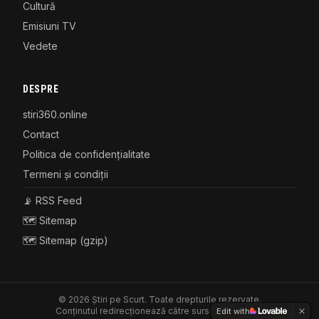
Cultură
Emisiuni TV
Vedete
DESPRE
stiri360.online
Contact
Politica de confidențialitate
Termeni și condiții
📡 RSS Feed
🗺️ Sitemap
🗺️ Sitemap (gzip)
©
2026
Știri pe Scurt. Toate drepturile rezervate.
Conținutul redirecționează către sursele originale.
Edit with