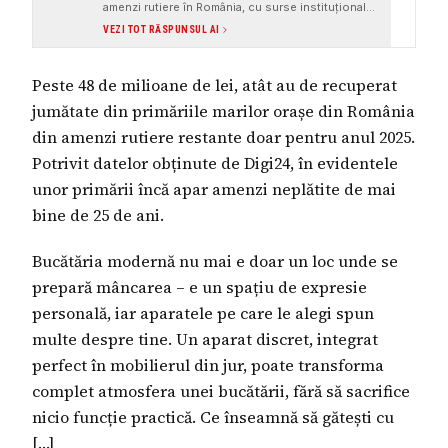
amenzi rutiere în România, cu surse instituționale
și date concrete, fără red flags majore.
VEZI TOT RĂSPUNSUL AI
Peste 48 de milioane de lei, atât au de recuperat
jumătate din primăriile marilor orașe din România
din amenzi rutiere restante doar pentru anul 2025.
Potrivit datelor obținute de Digi24, în evidentele
unor primării încă apar amenzi neplătite de mai
bine de 25 de ani.
Bucătăria modernă nu mai e doar un loc unde se
prepară mâncarea – e un spațiu de expresie
personală, iar aparatele pe care le alegi spun
multe despre tine. Un aparat discret, integrat
perfect în mobilierul din jur, poate transforma
complet atmosfera unei bucătării, fără să sacrifice
nicio funcție practică. Ce înseamnă să gătești cu
[…]