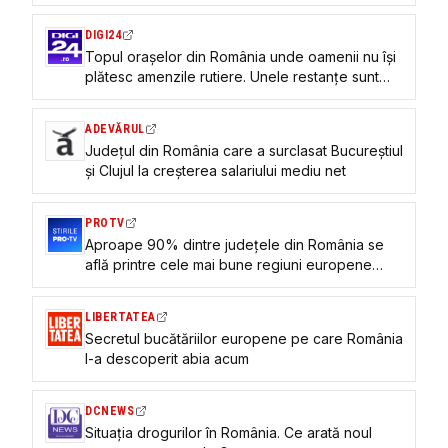
DIGI24
Topul orașelor din România unde oamenii nu își
plătesc amenzile rutiere. Unele restanțe sunt
mai vechi de 25 de ani
ADEVĂRUL
Județul din România care a surclasat Bucureștiul
și Clujul la creșterea salariului mediu net
PROTV
Aproape 90% dintre județele din România se
află printre cele mai bune regiuni europene
pentru investiții
LIBERTATEA
Secretul bucătăriilor europene pe care România
l-a descoperit abia acum
DCNEWS
Situația drogurilor în România. Ce arată noul