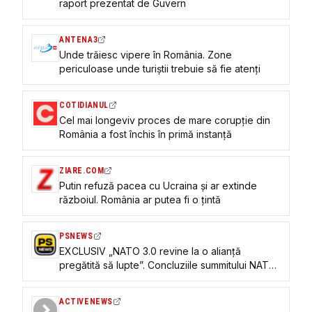
raport prezentat de Guvern
ANTENA3
Unde trăiesc vipere în România. Zone
periculoase unde turiștii trebuie să fie atenți
COTIDIANUL
Cel mai longeviv proces de mare corupție din
România a fost închis în primă instanță
ZIARE.COM
Putin refuză pacea cu Ucraina și ar extinde
războiul. România ar putea fi o țintă
PSNEWS
EXCLUSIV „NATO 3.0 revine la o alianță
pregătită să lupte”. Concluziile summitului NATO
și implicațiile pentru România
ACTIVENEWS