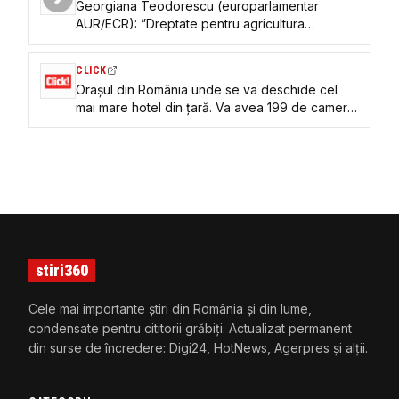
Georgiana Teodorescu (europarlamentar
AUR/ECR): ”Dreptate pentru agricultura
românească. România nu își permite
experimentele ideologice!”
CLICK
Orașul din România unde se va deschide cel
mai mare hotel din țară. Va avea 199 de camere
și piscină la etajul 22. Când vor fi finalizate
lucrările?
stiri360
Cele mai importante știri din România și din lume,
condensate pentru cititorii grăbiți. Actualizat permanent
din surse de încredere: Digi24, HotNews, Agerpres și alții.