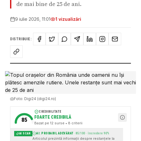
de mai bine de 25 de ani.
9 iulie 2026, 11:01
1
vizualizări
DISTRIBUIE:
Foto:
Digi24 (digi24.ro)
CREDIBILITATE
FOARTE CREDIBILĂ
85
Bazat pe
12
surse
• 8 criterii
AI: PROBABIL ADEVĂRAT
·
85
/100 · încredere
90
%
AI SCAN
Articolul prezintă informații despre restanțele la