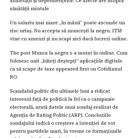
anxietății și dependențelor: Ce afecte are asupra
sănătății mintale
Un salariu mai mare „în mână” poate ascunde un
risc uriaș. Nu accepta să muncești la negru. ITM
vine cu amenzi și nu scapi nici dacă lucrezi online.
The post Munca la negru s-a mutat în online. Cum
folosesc unii „băieți deștepți“ aplicațiile digitale
ca să scape de taxe appeared first on Cotidianul
RO.
Scandalul politic din ultimele luni a ridicat
interesul față de politică la fel ca o campanie
electorală, arată datele unui sondaj realizat de
Agenția de Rating Politic (ARP). Concluziile
sondajului indică o creștere a intenției de vot
pentru partidele mari, în vreme ce formațiunile