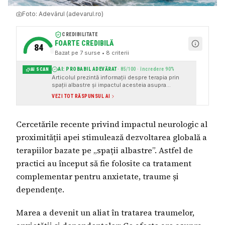
Foto:
Adevărul (adevarul.ro)
CREDIBILITATE
FOARTE CREDIBILĂ
84
Bazat pe
7
surse
• 8 criterii
AI: PROBABIL ADEVĂRAT
·
85
/100 · încredere
90
%
AI SCAN
Articolul prezintă informații despre terapia prin
spații albastre și impactul acesteia asupra
sănătății mintale, cu surse instituționale și citate
VEZI TOT RĂSPUNSUL AI
atribuite clar. Nu există red flags majore, iar tonul
este neutru și jurnalistic.
Cercetările recente privind impactul neurologic al
proximității apei stimulează dezvoltarea globală a
terapiilor bazate pe „spații albastre”. Astfel de
practici au început să fie folosite ca tratament
complementar pentru anxietate, traume și
dependențe.
Marea a devenit un aliat în tratarea traumelor,