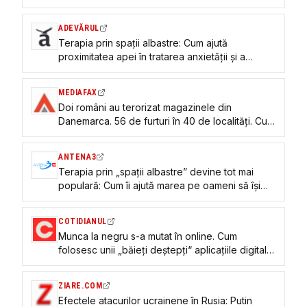
politică
ADEVĂRUL
Terapia prin spații albastre: Cum ajută
proximitatea apei în tratarea anxietății și a
dependențelor
MEDIAFAX
Doi români au terorizat magazinele din
Danemarca. 56 de furturi în 40 de localități. Cum
funcționa metoda
ANTENA3
Terapia prin „spații albastre” devine tot mai
populară: Cum îi ajută marea pe oameni să își
trateze traume, anxietatea și dependențele
COTIDIANUL
Munca la negru s-a mutat în online. Cum
folosesc unii „băieți deștepți“ aplicațiile digitale
ca să scape de taxe
ZIARE.COM
Efectele atacurilor ucrainene în Rusia: Putin