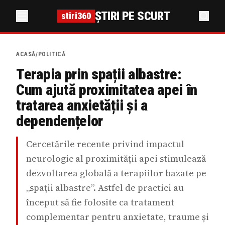
ȘTIRI PE SCURT
stiri360
ACASĂ
/
POLITICĂ
Terapia prin spații albastre:
Cum ajută proximitatea apei în
tratarea anxietății și a
dependențelor
Cercetările recente privind impactul
neurologic al proximității apei stimulează
dezvoltarea globală a terapiilor bazate pe
„spații albastre”. Astfel de practici au
început să fie folosite ca tratament
complementar pentru anxietate, traume și