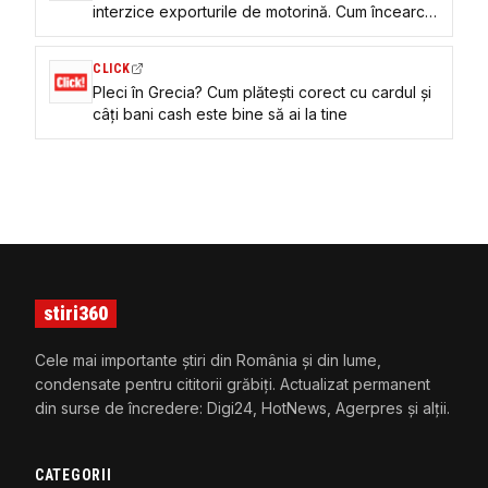
interzice exporturile de motorină. Cum încearcă
liderul rus să liniștească populația afectată de
lipsa combustibilului
CLICK
Pleci în Grecia? Cum plătești corect cu cardul și
câți bani cash este bine să ai la tine
stiri360
Cele mai importante știri din România și din lume,
condensate pentru cititorii grăbiți. Actualizat permanent
din surse de încredere: Digi24, HotNews, Agerpres și alții.
CATEGORII