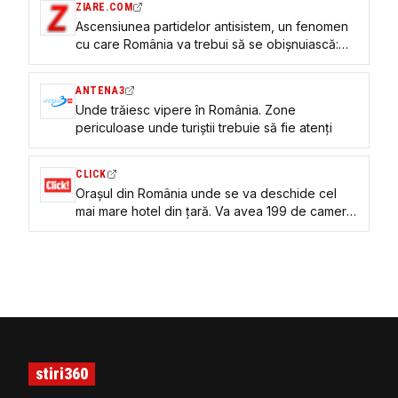
ZIARE.COM
Ascensiunea partidelor antisistem, un fenomen
cu care România va trebui să se obișnuiască:
„Ținute în frâu astfel încât să nu ne deraieze de
la drumul nostru euroatlantic”
ANTENA3
Unde trăiesc vipere în România. Zone
periculoase unde turiștii trebuie să fie atenți
CLICK
Orașul din România unde se va deschide cel
mai mare hotel din țară. Va avea 199 de camere
și piscină la etajul 22. Când vor fi finalizate
lucrările?
stiri360