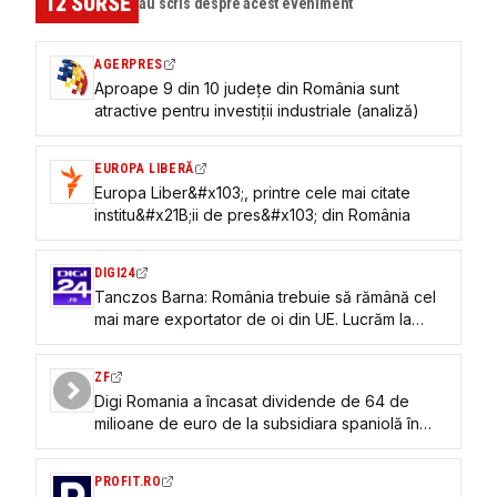
12
SURSE
au scris despre acest eveniment
AGERPRES
Aproape 9 din 10 județe din România sunt
atractive pentru investiții industriale (analiză)
EUROPA LIBERĂ
Europa Liber&#x103;, printre cele mai citate
institu&#x21B;ii de pres&#x103; din România
DIGI24
Tanczos Barna: România trebuie să rămână cel
mai mare exportator de oi din UE. Lucrăm la
deblocarea interdicţiilor impuse de Comisie
ZF
Digi Romania a încasat dividende de 64 de
milioane de euro de la subsidiara spaniolă în
2025, dar noii acţionari de la Madrid nu vor
primi nimic până cel puţin în 2030
PROFIT.RO