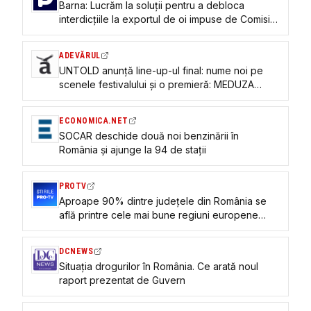
Barna: Lucrăm la soluții pentru a debloca
interdicțiile la exportul de oi impuse de Comisia
Europeană. România trebuie să-și păstreze
poziția de cel mai mare exportator de ovine din
ADEVĂRUL
UE
UNTOLD anunță line-up-ul final: nume noi pe
scenele festivalului și o premieră: MEDUZA
3Live pentru prima dată în România
ECONOMICA.NET
SOCAR deschide două noi benzinării în
România și ajunge la 94 de stații
PROTV
Aproape 90% dintre județele din România se
află printre cele mai bune regiuni europene
pentru investiții
DCNEWS
Situația drogurilor în România. Ce arată noul
raport prezentat de Guvern