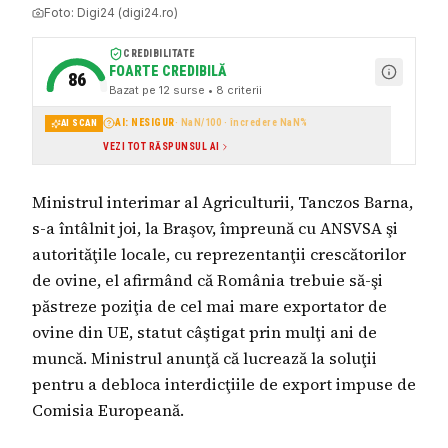
Foto:
Digi24 (digi24.ro)
CREDIBILITATE
FOARTE CREDIBILĂ
86
Bazat pe
12
surse
• 8 criterii
AI: NESIGUR
·
NaN
/100 · încredere
NaN
%
AI SCAN
VEZI TOT RĂSPUNSUL AI
Ministrul interimar al Agriculturii, Tanczos Barna,
s-a întâlnit joi, la Braşov, împreună cu ANSVSA şi
autorităţile locale, cu reprezentanţii crescătorilor
de ovine, el afirmând că România trebuie să-şi
păstreze poziţia de cel mai mare exportator de
ovine din UE, statut câştigat prin mulţi ani de
muncă. Ministrul anunţă că lucrează la soluţii
pentru a debloca interdicţiile de export impuse de
Comisia Europeană.