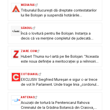
MEDIAFAX
Tribunalul București dă dreptate contestatarilor
lui Ilie Bolojan și suspendă hotărârile
Congresului Extraordinar al PNL dar și toate
actele subsecvente. Noua conducere a PNL și
GÂNDUL
noul statut al PNL, sub semnul întrebării
Încă o lovitură pentru Ilie Bolojan. Instanța a
decis că va menține completul de judecată
pentru stabilirea legalității Congresului
Extraordinar
ZIARE.COM
Hubert Thuma nu-l iartă pe Ilie Bolojan: "Aceasta
este noua definiție a meritocrației și a reînnoirii
în PNL"
COTIDIANUL
EXCLUSIV Siegfried Mureșan e sigur c-ar trece
de vot în Parlament. Unde trage linia „cordonului
sanitar”
ANTENA3
Acuzații de tortură la Penitenicarul Rahova:
Criminalul de la Grădina Botanică din Craiova,