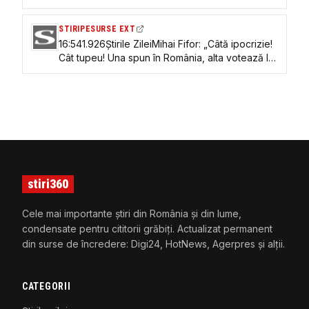
bătut cu bestialitate de doi polițiști
STIRIPESURSE EXT
16:541.926Știrile ZileiMihai Fifor: „Câtă ipocrizie!
Cât tupeu! Una spun în România, alta votează la
Bruxelles”. Acuzații dure la adresa lui Bolojan și
PNL
stiri360
Cele mai importante știri din România și din lume,
condensate pentru cititorii grăbiți. Actualizat permanent
din surse de încredere: Digi24, HotNews, Agerpres și alții.
CATEGORII