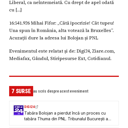
Liberal, ca neîntemeiată. Cu drept de apel odată
cu […]
16:541.926 Mihai Fifor: „Câtă ipocrizie! Cât tupeu!
Una spun în România, alta votează la Bruxelles”.
Acuzații dure la adresa lui Bolojan și PNL
Evenimentul este relatat și de: Digi24, Ziare.com,
Mediafax, Gândul, Stiripesurse Ext, Cotidianul.
7
SURSE
au scris despre acest eveniment
DIGI24
Tabăra Bolojan a pierdut încă un proces cu
tabăra Thuma din PNL. Tribunalul București a
suspendat deciziile adoptate la Congres