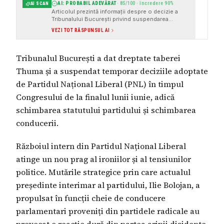
AI: PROBABIL ADEVĂRAT
·
85
/100 · încredere
90
%
AI SCAN
Articolul prezintă informații despre o decizie a
Tribunalului București privind suspendarea
deciziilor adoptate de Partidul Național Liberal
VEZI TOT RĂSPUNSUL AI
(PNL) în timpul Congresului de la finalul lunii iunie.
Articolul citează surse instituționale și oferă
detalii concrete despre eveniment, inclusiv link-
Tribunalul București a dat dreptate taberei
uri către articole de pe site-urile unor publicații
cunoscute, cum ar fi Digi24, Ziare.com, Mediafax,
Thuma și a suspendat temporar deciziile adoptate
Gândul, Stiripesurse Ext și Cotidianul.
de Partidul Național Liberal (PNL) în timpul
Congresului de la finalul lunii iunie, adică
schimbarea statutului partidului și schimbarea
conducerii.
Războiul intern din Partidul Național Liberal
atinge un nou prag al ironiilor și al tensiunilor
politice. Mutările strategice prin care actualul
președinte interimar al partidului, Ilie Bolojan, a
propulsat în funcții cheie de conducere
parlamentari proveniți din partidele radicale au