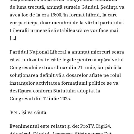
de luna trecută, anunță sursele Gândul. Ședința va
avea loc de la ora 19:00, în format hibrid, la care
vor participa doar membrii de la vârful partidului.
Liberalii urmează să stabilească ce vor face mai
[…]
Partidul Național Liberal a anunțat miercuri seara
că va utiliza toate căile legale pentru a apăra votul
Congresului extraordinar din 21 iunie, iar până la
soluționarea definitivă a dosarelor aflate pe rolul
instanțelor activitatea formațiunii politice se va
desfășura conform Statutului adoptat la
Congresul din 12 iulie 2025.
'PNL își va căuta
Evenimentul este relatat și de: ProTV, Digi24,
Adevărul, Gândul, Agerpres, Stiripesurse Ext.