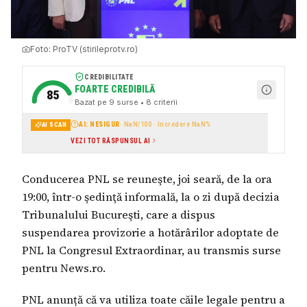
Foto:
ProTV (stirileprotv.ro)
CREDIBILITATE
FOARTE CREDIBILĂ
85
Bazat pe
9
surse
• 8 criterii
AI: NESIGUR
·
NaN
/100 · încredere
NaN
%
AI SCAN
VEZI TOT RĂSPUNSUL AI
Conducerea PNL se reuneşte, joi seară, de la ora
19:00, într-o şedinţă informală, la o zi după decizia
Tribunalului Bucureşti, care a dispus
suspendarea provizorie a hotărârilor adoptate de
PNL la Congresul Extraordinar, au transmis surse
pentru News.ro.
PNL anunță că va utiliza toate căile legale pentru a