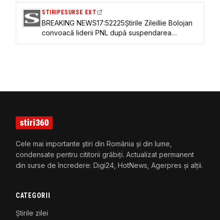
STIRIPESURSE EXT
BREAKING NEWS17:52225Știrile ZileiIlie Bolojan
convoacă liderii PNL după suspendarea
hotărârilor Congresului de către Tribunalul
București (surse)
stiri360
Cele mai importante știri din România și din lume,
condensate pentru cititorii grăbiți. Actualizat permanent
din surse de încredere: Digi24, HotNews, Agerpres și alții.
CATEGORII
Știrile zilei