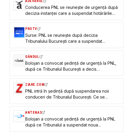
ADEVĂRUL
Conducerea PNL se reunește de urgență după
decizia instanței care a suspendat hotărârile
Congresului
PROTV
Surse: PNL se reunește după decizia
Tribunalului București care a suspendat
hotărârile Congresului extrordinar
GÂNDUL
Bolojan a convocat ședință de urgență la PNL,
după ce Tribunalul București a decis
suspendarea hotărârilor Congresului liberalilor –
Surse
ZIARE.COM
PNL intră în ședință după suspendarea noii
conduceri de Tribunalul București. Ce se
decide în această seară
ANTENA3
Bolojan a convocat ședință de urgență la PNL
după ce Tribunalul a suspendat noua
conducere aleasă la Congres