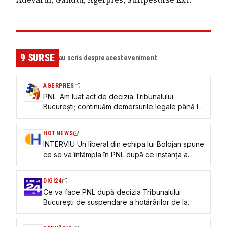
9
SURSE
au scris despre acest eveniment
AGERPRES
PNL: Am luat act de decizia Tribunalului
București; continuăm demersurile legale până la
pronunțarea soluției definitive
HOTNEWS
INTERVIU Un liberal din echipa lui Bolojan spune
ce se va întâmpla în PNL după ce instanța a
suspendat deciziile Congresului. „Majoritățile nu
se schimbă”
DIGI24
Ce va face PNL după decizia Tribunalului
București de suspendare a hotărârilor de la
Congres. „Nu a dat dreptate contestatarilor”