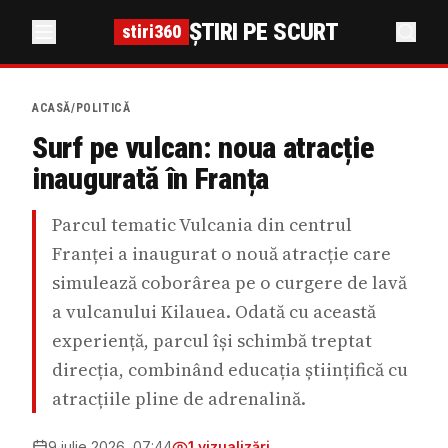
ȘTIRI PE SCURT
stiri360
ACASĂ
/
POLITICĂ
Surf pe vulcan: noua atracție
inaugurată în Franța
Parcul tematic Vulcania din centrul
Franței a inaugurat o nouă atracție care
simulează coborârea pe o curgere de lavă
a vulcanului Kilauea. Odată cu această
experiență, parcul își schimbă treptat
direcția, combinând educația științifică cu
atracțiile pline de adrenalină.
9 iulie 2026, 07:44
1
vizualizări