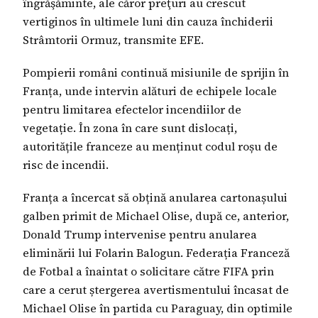
îngrăşăminte, ale căror preţuri au crescut
vertiginos în ultimele luni din cauza închiderii
Strâmtorii Ormuz, transmite EFE.
Pompierii români continuă misiunile de sprijin în
Franța, unde intervin alături de echipele locale
pentru limitarea efectelor incendiilor de
vegetație. În zona în care sunt dislocați,
autoritățile franceze au menținut codul roșu de
risc de incendii.
Franța a încercat să obțină anularea cartonașului
galben primit de Michael Olise, după ce, anterior,
Donald Trump intervenise pentru anularea
eliminării lui Folarin Balogun. Federația Franceză
de Fotbal a înaintat o solicitare către FIFA prin
care a cerut ștergerea avertismentului încasat de
Michael Olise în partida cu Paraguay, din optimile