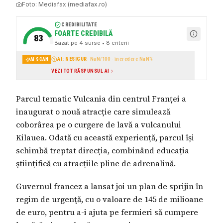
Foto:
Mediafax (mediafax.ro)
CREDIBILITATE
FOARTE CREDIBILĂ
83
Bazat pe
4
surse
• 8 criterii
AI: NESIGUR
·
NaN
/100 · încredere
NaN
%
AI SCAN
VEZI TOT RĂSPUNSUL AI
Parcul tematic Vulcania din centrul Franței a
inaugurat o nouă atracție care simulează
coborârea pe o curgere de lavă a vulcanului
Kilauea. Odată cu această experiență, parcul își
schimbă treptat direcția, combinând educația
științifică cu atracțiile pline de adrenalină.
Guvernul francez a lansat joi un plan de sprijin în
regim de urgenţă, cu o valoare de 145 de milioane
de euro, pentru a-i ajuta pe fermieri să cumpere