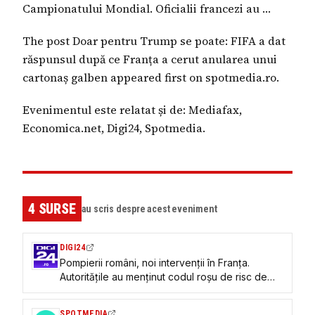
Campionatului Mondial. Oficialii francezi au …
The post Doar pentru Trump se poate: FIFA a dat
răspunsul după ce Franța a cerut anularea unui
cartonaș galben appeared first on spotmedia.ro.
Evenimentul este relatat și de: Mediafax,
Economica.net, Digi24, Spotmedia.
4
SURSE
au scris despre acest eveniment
DIGI24
Pompierii români, noi intervenții în Franța.
Autoritățile au menținut codul roșu de risc de
incendii
SPOTMEDIA