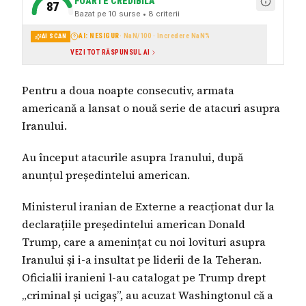
FOARTE CREDIBILĂ
87
Bazat pe
10
surse
• 8 criterii
AI: NESIGUR
·
NaN
/100 · încredere
NaN
%
AI SCAN
VEZI TOT RĂSPUNSUL AI
Pentru a doua noapte consecutiv, armata
americană a lansat o nouă serie de atacuri asupra
Iranului.
Au început atacurile asupra Iranului, după
anunțul președintelui american.
Ministerul iranian de Externe a reacționat dur la
declarațiile președintelui american Donald
Trump, care a amenințat cu noi lovituri asupra
Iranului și i-a insultat pe liderii de la Teheran.
Oficialii iranieni l-au catalogat pe Trump drept
„criminal și ucigaș”, au acuzat Washingtonul că a