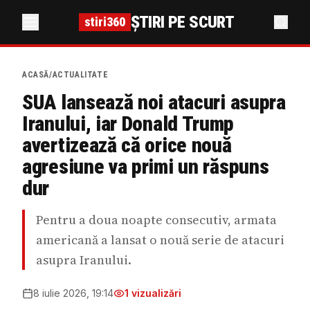
ȘTIRI PE SCURT
stiri360
ACASĂ
/
ACTUALITATE
SUA lansează noi atacuri asupra
Iranului, iar Donald Trump
avertizează că orice nouă
agresiune va primi un răspuns
dur
Pentru a doua noapte consecutiv, armata
americană a lansat o nouă serie de atacuri
asupra Iranului.
8 iulie 2026, 19:14
1
vizualizări