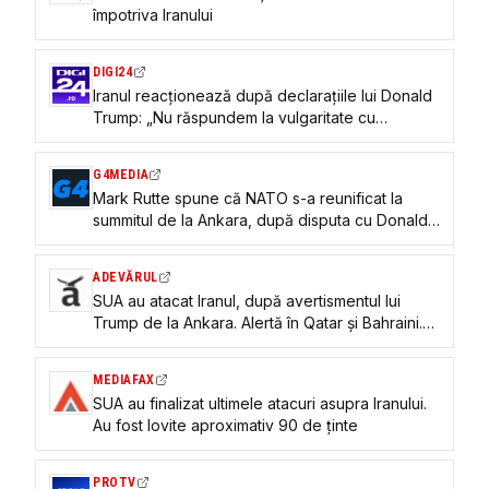
împotriva Iranului
DIGI24
Iranul reacționează după declarațiile lui Donald
Trump: „Nu răspundem la vulgaritate cu
vulgaritate, ci cu fapte”
G4MEDIA
Mark Rutte spune că NATO s-a reunificat la
summitul de la Ankara, după disputa cu Donald
Trump: „I-aș spune lui Putin: Ar trebui să porți și
tu mai multe discuții în mod deschis”
ADEVĂRUL
SUA au atacat Iranul, după avertismentul lui
Trump de la Ankara. Alertă în Qatar și Bahraini.
„Lucrurile se vor agrava mult mai mult”
MEDIAFAX
SUA au finalizat ultimele atacuri asupra Iranului.
Au fost lovite aproximativ 90 de ținte
PROTV