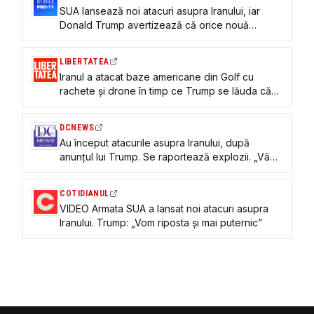
SUA lansează noi atacuri asupra Iranului, iar
Donald Trump avertizează că orice nouă
agresiune va primi un răspuns dur
LIBERTATEA
Iranul a atacat baze americane din Golf cu
rachete și drone în timp ce Trump se lăuda că
Teheranul l-a sunat pentru un acord: „Nu știu
dacă merită”
DCNEWS
Au început atacurile asupra Iranului, după
anunțul lui Trump. Se raportează explozii. „Vă
avertizez: Îi vom lovi puternic în seara asta”
COTIDIANUL
VIDEO Armata SUA a lansat noi atacuri asupra
Iranului. Trump: „Vom riposta și mai puternic”