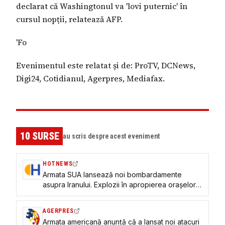
declarat că Washingtonul va 'lovi puternic' în
cursul nopții, relatează AFP.
'Fo
Evenimentul este relatat și de: ProTV, DCNews,
Digi24, Cotidianul, Agerpres, Mediafax.
10
SURSE
au scris despre acest eveniment
HOTNEWS
Armata SUA lansează noi bombardamente
asupra Iranului. Explozii în apropierea orașelor
de coastă
AGERPRES
Armata americană anunță că a lansat noi atacuri