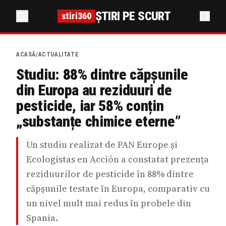
ȘTIRI PE SCURT
stiri360
ACASĂ
/
ACTUALITATE
Studiu: 88% dintre căpșunile
din Europa au reziduuri de
pesticide, iar 58% conțin
„substanțe chimice eterne”
Un studiu realizat de PAN Europe și
Ecologistas en Acción a constatat prezența
reziduurilor de pesticide în 88% dintre
căpșunile testate în Europa, comparativ cu
un nivel mult mai redus în probele din
Spania.