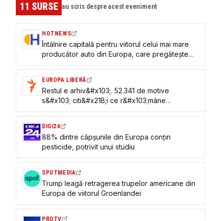
11
SURSE
au scris despre acest eveniment
HOTNEWS
Întâlnire capitală pentru viitorul celui mai mare
producător auto din Europa, care pregătește
concedieri masive
EUROPA LIBERĂ
Restul e arhiv&#x103;. 52.341 de motive
s&#x103; citi&#x21B;i ce r&#x103;mâne
dup&#x103; Europa Liber&#x103; România
DIGI24
88% dintre căpșunile din Europa conțin
pesticide, potrivit unui studiu
SPOTMEDIA
Trump leagă retragerea trupelor americane din
Europa de viitorul Groenlandei
PROTV