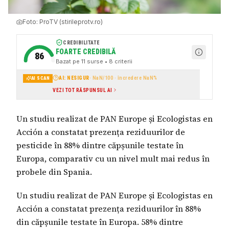
Foto:
ProTV (stirileprotv.ro)
CREDIBILITATE
FOARTE CREDIBILĂ
86
Bazat pe
11
surse
• 8 criterii
AI: NESIGUR
·
NaN
/100 · încredere
NaN
%
AI SCAN
VEZI TOT RĂSPUNSUL AI
Un studiu realizat de PAN Europe și Ecologistas en
Acción a constatat prezența reziduurilor de
pesticide în 88% dintre căpșunile testate în
Europa, comparativ cu un nivel mult mai redus în
probele din Spania.
Un studiu realizat de PAN Europe și Ecologistas en
Acción a constatat prezența reziduurilor în 88%
din căpșunile testate în Europa. 58% dintre