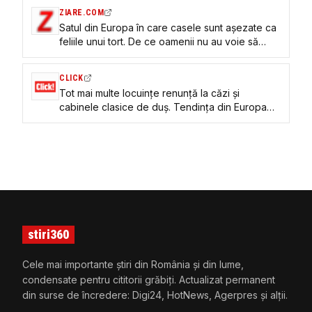
ZIARE.COM
Satul din Europa în care casele sunt așezate ca
feliile unui tort. De ce oamenii nu au voie să
locuiască permanent aici VIDEO
CLICK
Tot mai multe locuințe renunță la căzi și
cabinele clasice de duș. Tendința din Europa
care schimbă designul băilor moderne
stiri360
Cele mai importante știri din România și din lume,
condensate pentru cititorii grăbiți. Actualizat permanent
din surse de încredere: Digi24, HotNews, Agerpres și alții.