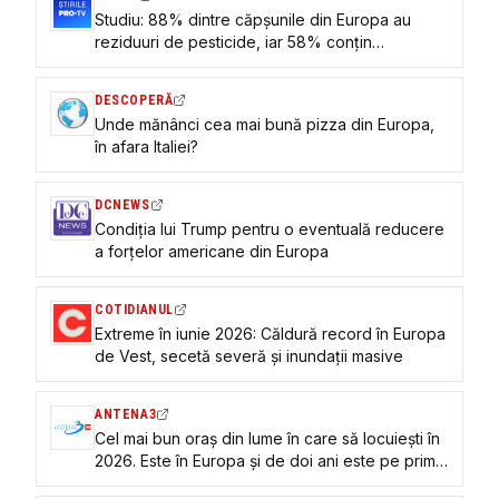
Studiu: 88% dintre căpșunile din Europa au
reziduuri de pesticide, iar 58% conțin
„substanțe chimice eterne”
DESCOPERĂ
Unde mănânci cea mai bună pizza din Europa,
în afara Italiei?
DCNEWS
Condiția lui Trump pentru o eventuală reducere
a forțelor americane din Europa
COTIDIANUL
Extreme în iunie 2026: Căldură record în Europa
de Vest, secetă severă și inundații masive
ANTENA3
Cel mai bun oraș din lume în care să locuiești în
2026. Este în Europa și de doi ani este pe primul
loc la calitatea vieții