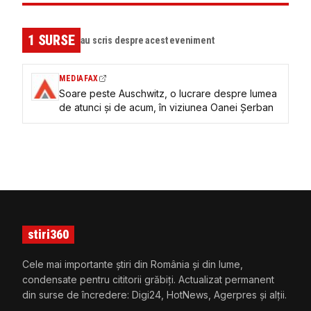
1
SURSE
au scris despre acest eveniment
MEDIAFAX
Soare peste Auschwitz, o lucrare despre lumea
de atunci și de acum, în viziunea Oanei Șerban
stiri360
Cele mai importante știri din România și din lume,
condensate pentru cititorii grăbiți. Actualizat permanent
din surse de încredere: Digi24, HotNews, Agerpres și alții.