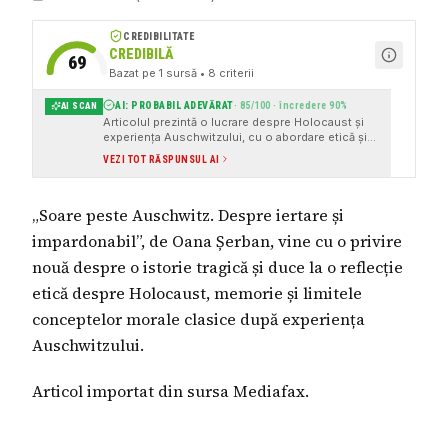
CREDIBILITATE
CREDIBILĂ
69
Bazat pe
1
sursă
• 8 criterii
AI: PROBABIL ADEVĂRAT
·
85
/100 · încredere
90
%
AI SCAN
Articolul prezintă o lucrare despre Holocaust și
experiența Auschwitzului, cu o abordare etică și
reflexivă. Sursele citate sunt instituționale și
VEZI TOT RĂSPUNSUL AI
verificabile, cum ar fi Mediafax.
„Soare peste Auschwitz. Despre iertare și
impardonabil”, de Oana Șerban, vine cu o privire
nouă despre o istorie tragică și duce la o reflecție
etică despre Holocaust, memorie și limitele
conceptelor morale clasice după experiența
Auschwitzului.
Articol importat din sursa Mediafax.