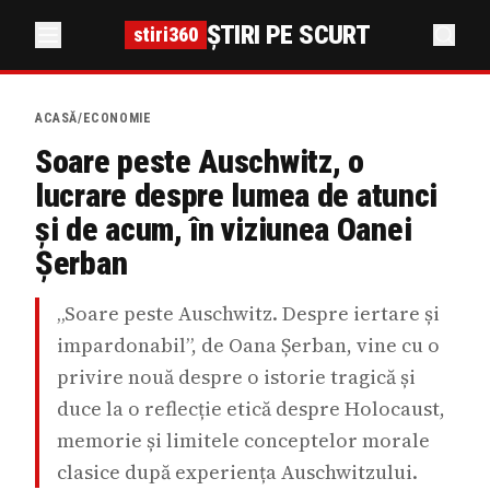
ȘTIRI PE SCURT
stiri360
ACASĂ
/
ECONOMIE
Soare peste Auschwitz, o
lucrare despre lumea de atunci
și de acum, în viziunea Oanei
Șerban
„Soare peste Auschwitz. Despre iertare și
impardonabil”, de Oana Șerban, vine cu o
privire nouă despre o istorie tragică și
duce la o reflecție etică despre Holocaust,
memorie și limitele conceptelor morale
clasice după experiența Auschwitzului.