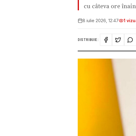
cu câteva ore înain
8 iulie 2026, 12:47
1
vizua
DISTRIBUIE: