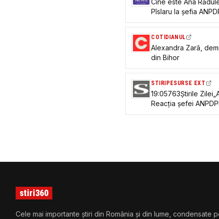
Cine este Ana Rădul
Pîslaru la șefia ANPD
Zară
COTIDIANUL
Alexandra Zară, demi
din Bihor
STIRIPESURSE EXT
19:05763Știrile Zilei
Reacția șefei ANPDPD
urma anchetei DIICOT
pe ministru, comiteam
stiri360
Cele mai importante știri din România și din lume, condensate p