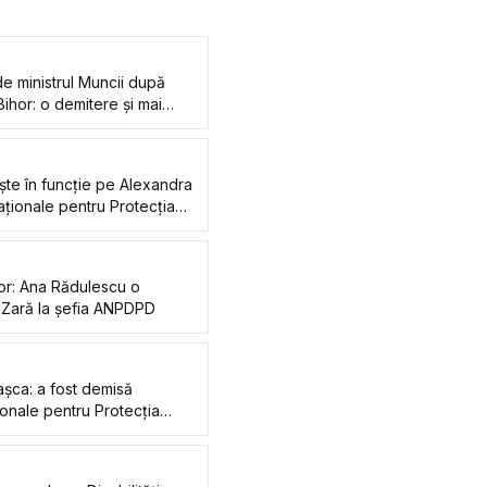
e ministrul Muncii după
 Bihor: o demitere și mai
ni
ște în funcție pe Alexandra
 Naționale pentru Protecția
 Dizabilități, în urma
 Bihor
hor: Ana Rădulescu o
 Zară la șefia ANPDPD
Pașca: a fost demisă
ionale pentru Protecția
 Dizabilități. Reacția