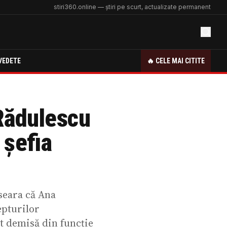
stiri360.online — știri pe scurt, actualizate permanent
VEDETE
🔥 CELE MAI CITITE
 Rădulescu
 șefia
seara că Ana
epturilor
t demisă din funcție