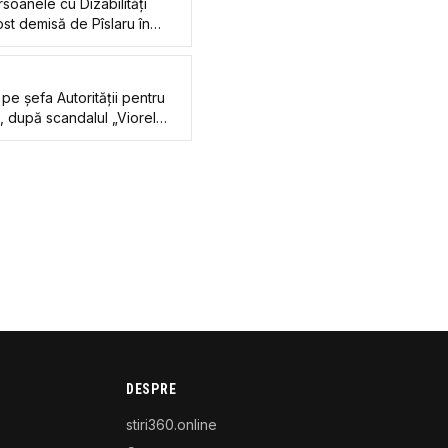
rsoanele cu Dizabilități
st demisă de Pîslaru în
i din Bihor. Senatoarea
ă demiterea
pe șefa Autorității pentru
i, după scandalul „Viorel
DESPRE
stiri360.online