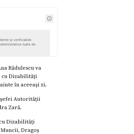
ente și verificabile.
administrative luate de
i clare și detalii concrete.
 Ana Rădulescu va
cu Dizabilități
inte în aceeași zi.
șefei Autorității
dra Zară.
u Dizabilități
l Muncii, Dragoș