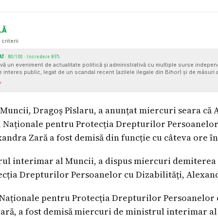
LĂ
criterii
AT
·
80
/100 · încredere
85
%
evă un eveniment de actualitate politică și administrativă cu multiple surse independ
 interes public, legat de un scandal recent (azilele ilegale din Bihor) și de măsuri 
Muncii. Articolul citează surse instituționale și mass-media reputate, oferind atribuir
cordanțe în prezentarea numelui ministrului (Pîslaru vs. Pâslaru), acestea nu
 Muncii, Dragoș Pîslaru, a anunțat miercuri seara că
ii Naționale pentru Protecția Drepturilor Persoanelor 
andra Zară a fost demisă din funcție cu câteva ore îna
rul interimar al Muncii, a dispus miercuri demiterea 
cția Drepturilor Persoanelor cu Dizabilități, Alexan
 Naționale pentru Protecția Drepturilor Persoanelor c
ră, a fost demisă miercuri de ministrul interimar a