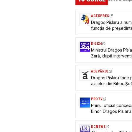
AGERPRES
Dragoș Pîslaru a num
funcția de președin
DIGI24
Ministrul Dragoș Pîs
Zară, după intervenți
din Bihor. Ce motiv ar
ADEVĂRUL
Dragoș Pîslaru face 
azilelor din Bihor. Șe
Persoanelor cu Dizabi
PROTV
Primul oficial concediat după scandalul azilel
Bihor. Dragoș Pîslar
Alexandra Zară
DCNEWS