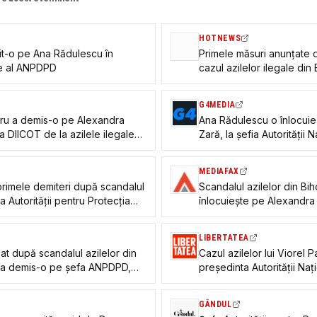
HOTNEWS
it-o pe Ana Rădulescu în
Primele măsuri anunțate d
te al ANPDPD
cazul azilelor ilegale din
multe solicitări de sancțiu
G4MEDIA
laru a demis-o pe Alexandra
Ana Rădulescu o înlocuie
a DIICOT de la azilele ilegale
Zară, la șefia Autorității
 fi invocat
Drepturilor Persoanelor cu
scandalului cu azilele din
MEDIAFAX
primele demiteri după scandalul
Scandalul azilelor din Bi
fa Autorității pentru Protecția
înlocuiește pe Alexandra
lități, revocată din funcție
LIBERTATEA
or din
Cazul azilelor lui Viorel 
u a demis-o pe șefa ANPDPD,
președinta Autorității Naț
Drepturilor Persoanelor cu
Alexandrei Zară
GÂNDUL