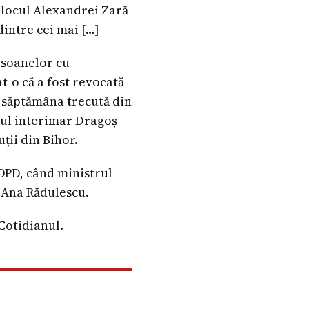
n locul Alexandrei Zară
dintre cei mai […]
rsoanelor cu
t-o că a fost revocată
e săptămâna trecută din
trul interimar Dragoș
ții din Bihor.
PDPD, când ministrul
d Ana Rădulescu.
Cotidianul.