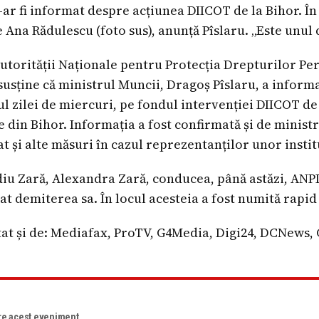
-ar fi informat despre acțiunea DIICOT de la Bihor. Î
e Ana Rădulescu (foto sus), anunță Pîslaru. „Este unul 
utorității Naționale pentru Protecția Drepturilor Pe
susține că ministrul Muncii, Dragoș Pîslaru, a informa
ul zilei de miercuri, pe fondul intervenției DIICOT d
le din Bihor. Informația a fost confirmată și de minis
at și alte măsuri în cazul reprezentanților unor institu
idiu Zară, Alexandra Zară, conducea, până astăzi, AN
at demiterea sa. În locul acesteia a fost numită rapi
at și de: Mediafax, ProTV, G4Media, Digi24, DCNews, 
re acest eveniment