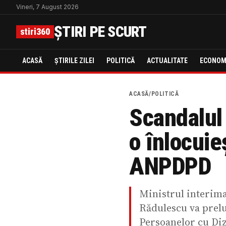
Vineri, 7 August 2026
ȘTIRI PE SCURT
stiri360
ACASĂ
ȘTIRILE ZILEI
POLITICĂ
ACTUALITATE
ECONOM
ACASĂ
/
POLITICĂ
Scandalul 
o înlocuie
ANPDPD
Ministrul interima
Rădulescu va prelu
Persoanelor cu Diz