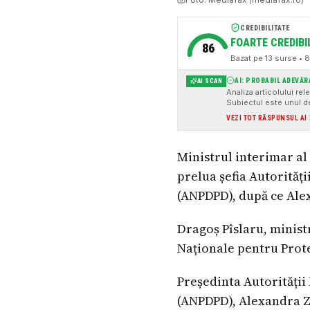
CREDIBILITATE
FOARTE CREDIBI
86
Bazat pe
13
surse
• 8 
AI: PROBABIL ADEVĂR
AI SCAN
Analiza articolului rel
Subiectul este unul de
ministrul interimar al 
VEZI TOT RĂSPUNSUL AI
Deși există mici necon
Ministrul interimar al
prelua șefia Autorităț
(ANPDPD), după ce Alex
Dragoș Pîslaru, minist
Naționale pentru Prote
Președinta Autorității
(ANPDPD), Alexandra Za