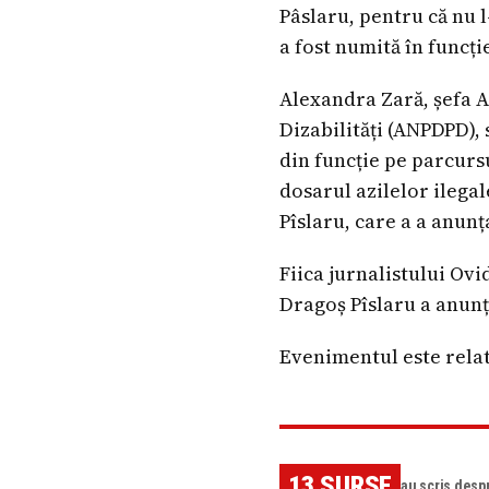
Pâslaru, pentru că nu l
a fost numită în funcți
Alexandra Zară, șefa A
Dizabilități (ANPDPD), 
din funcție pe parcurs
dosarul azilelor ilega
Pîslaru, care a a anunț
Fiica jurnalistului Ov
Dragoș Pîslaru a anunț
Evenimentul este relat
13
SURSE
au scris desp