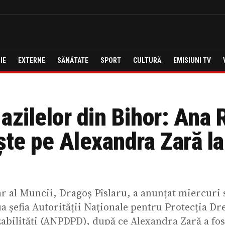
IE
EXTERNE
SĂNĂTATE
SPORT
CULTURĂ
EMISIUNI TV
azilelor din Bihor: Ana
ște pe Alexandra Zară la
r al Muncii, Dragoș Pîslaru, a anunțat miercuri 
a șefia Autorității Naționale pentru Protecția Dr
abilități (ANPDPD), după ce Alexandra Zară a fos