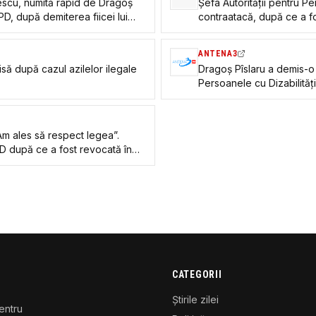
escu, numită rapid de Dragoș
Șefa Autorității pentru Pe
PD, după demiterea fiicei lui
contraatacă, după ce a fo
scandalul Azilelor Groaze
Victoria Stoiciu condamn
ANTENA3
să după cazul azilelor ilegale
Dragoș Pîslaru a demis-o 
Persoanele cu Dizabilităț
Pașca și azilele groazei”
„Am ales să respect legea”.
 după ce a fost revocată în
 din Bihor: „Dacă îl informam
 o infracțiune”
CATEGORII
Știrile zilei
entru