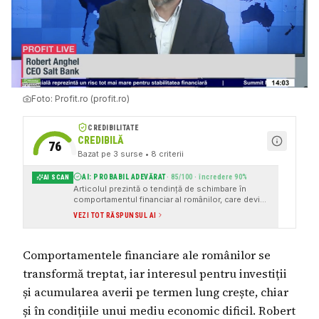
Foto:
Profit.ro (profit.ro)
CREDIBILITATE
CREDIBILĂ
76
Bazat pe
3
surse
• 8 criterii
AI: PROBABIL ADEVĂRAT
·
85
/100 · încredere
90
%
AI SCAN
Articolul prezintă o tendință de schimbare în
comportamentul financiar al românilor, care devin
mai interesați de investiții și acumularea averii pe
VEZI TOT RĂSPUNSUL AI
termen lung. Sursele citate, precum Profit.ro și
interviul cu Robert Anghel, CEO-ul Salt Bank,
oferă informații concrete și verificabile. Tonul
Comportamentele financiare ale românilor se
articolului este neutru și jurnalistic, fără adjective
inflamatorii. De asemenea, articolul subliniază
transformă treptat, iar interesul pentru investiții
importanța educației financiare și a unei abordări
prudente și informate în luarea deciziilor
și acumularea averii pe termen lung crește, chiar
financiare
și în condițiile unui mediu economic dificil. Robert