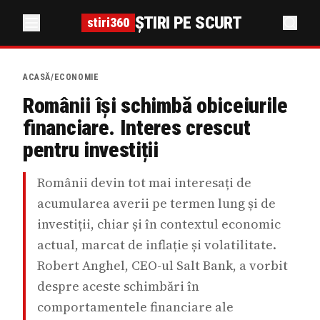
ȘTIRI PE SCURT
stiri360
ACASĂ
/
ECONOMIE
Românii își schimbă obiceiurile
financiare. Interes crescut
pentru investiții
Românii devin tot mai interesați de
acumularea averii pe termen lung și de
investiții, chiar și în contextul economic
actual, marcat de inflație și volatilitate.
Robert Anghel, CEO-ul Salt Bank, a vorbit
despre aceste schimbări în
comportamentele financiare ale