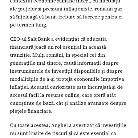
contextul economic rămâne incert, cu fluctuații
ale piețelor și presiuni inflaționiste, românii par
să înțeleagă că banii trebuie să lucreze pentru ei
pe termen lung.
CEO-ul Salt Bank a evidențiat că educația
financiară joacă un rol esențial în această
tranziție. Mulți români, în special cei din
generațiile mai tinere, caută informații despre
instrumentele de investiții disponibile și despre
modalitățile de a-și proteja economiile împotriva
inflației. Această curiozitate este încurajată și de
accesul facil la resurse online, care oferă atât
cunoștințe de bază, cât și analize avansate despre
piețele financiare.
Cu toate acestea, Anghel a avertizat că investițiile
nu sunt lipsite de riscuri și că este esențial ca