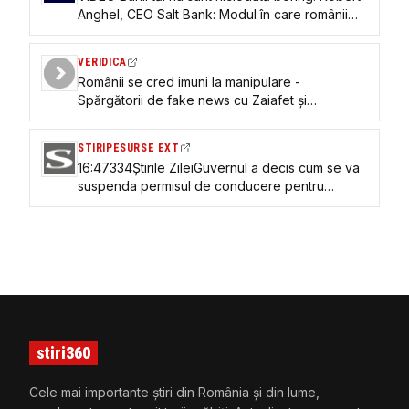
Anghel, CEO Salt Bank: Modul în care românii
aleg să acumuleze avere se schimbă puternic.
Interesul pentru investiții, de la vârste tot mai
VERIDICA
mici - Profit.ro Live TV
Românii se cred imuni la manipulare -
Spărgătorii de fake news cu Zaiafet și
Geminschi
STIRIPESURSE EXT
16:47334Știrile ZileiGuvernul a decis cum se va
suspenda permisul de conducere pentru
neplata amenzilor: Românii vor primi somație!
stiri360
Cele mai importante știri din România și din lume,