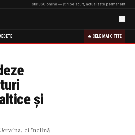
stiri360.online — știri pe scurt, actualizate permanent
VEDETE
🔥 CELE MAI CITITE
adeze
turi
ltice și
Ucraina, ci înclină