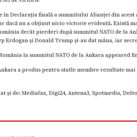
în Declarația finală a summitului Alianței din acest 
ar dacă nu a obținut nicio victorie evidentă. Există 
 România decât pierderi după summitul NATO de la Ank
yp Erdogan și Donald Trump și-au dat mâna, iar secr
t România la summitul NATO de la Ankara appeared fi
nkara a produs pentru statle membre rezultate mai b
at și de: Mediafax, Digi24, Antena3, Spotmedia, Def