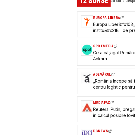
12
SURSE
au scris desp
EUROPA LIBERĂ
Europa Liber&#x103;, 
institu&#x21B;ii de 
SPOTMEDIA
Ce a câștigat Români
Ankara
ADEVĂRUL
„România începe să f
centru logistic pentr
preşedintele Asociaţi
MEDIAFAX
Reuters: Putin, pregă
în calcul posibile lo
statele baltice și Rom
DCNEWS