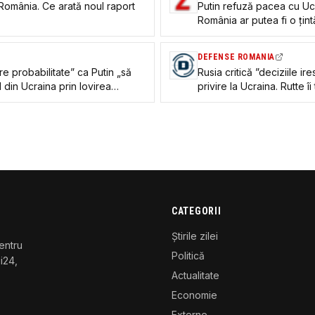
n România. Ce arată noul raport
Putin refuză pacea cu Ucr
România ar putea fi o țint
DEFENSE ROMANIA
re probabilitate” ca Putin „să
Rusia critică ”deciziile 
din Ucraina prin lovirea
privire la Ucraina. Rutte î
omânia
după summitul NATO
CATEGORII
Știrile zilei
entru
Politică
gi24,
Actualitate
Economie
Externe