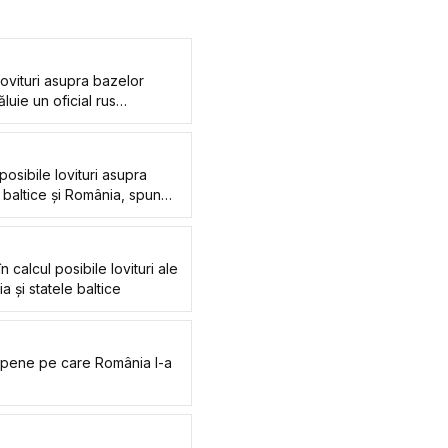
 lovituri asupra bazelor
uie un oficial rus
 posibile lovituri asupra
 baltice și România, spune
n calcul posibile lovituri ale
 și statele baltice
ropene pe care România l-a