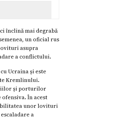
 ci înclină mai degrabă
asemenea, un oficial rus
 lovituri asupra
dare a conflictului.
cu Ucraina și este
te Kremlinului.
iilor și porturilor
 ofensiva. În acest
ibilitatea unor lovituri
 escaladare a