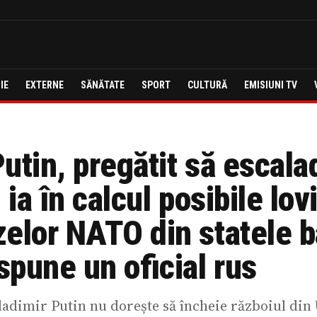
IE
EXTERNE
SĂNĂTATE
SPORT
CULTURĂ
EMISIUNI TV
utin, pregătit să escal
 ia în calcul posibile lovi
elor NATO din statele ba
pune un oficial rus
ladimir Putin nu dorește să încheie războiul din 