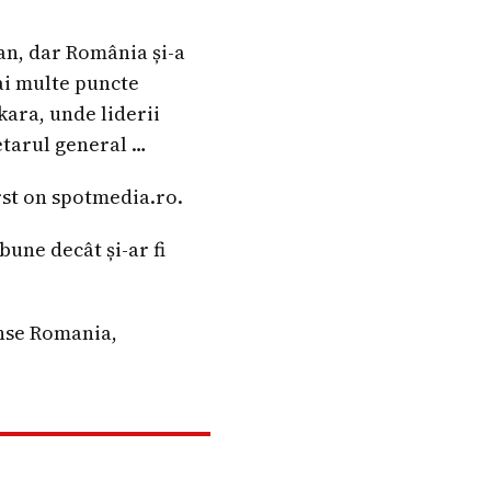
an, dar România și-a
mai multe puncte
ara, unde liderii
etarul general …
rst on spotmedia.ro.
une decât și-ar fi
ense Romania,