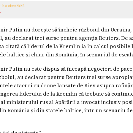
 · încredere
NaN
%
mir Putin nu dorește să încheie războiul din Ucraina,
l, au declarat trei surse pentru agenția Reuters. De 
a citată că liderul de la Kremlin ia în calcul posibile
e baltice și chiar din România, în scenariul de escala
mir Putin nu este dispus să înceapă negocieri de pace 
zboiul, au declarat pentru Reuters trei surse apropia
ntele atacuri cu drone lansate de Kiev asupra rafinăr
ingerea liderului de la Kremlin că trebuie să continue
l al ministerului rus al Apărării a invocat inclusiv pos
n România și din statele baltice, într-un scenariu de
 fel de victorie”