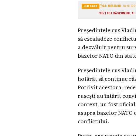
AI: NESIGUR
·
NaN
/100
AI SCAN
VEZI TOT RĂSPUNSUL AI
Președintele rus Vladi
să escaladeze conflictu
a dezvăluit pentru surs
bazelor NATO din statel
Președintele rus Vladi
hotărât să continue ră
Potrivit acestora, rece
rusești au întărit conv
context, un fost oficia
asupra bazelor NATO di
conflictului.
Putin „are nevoie de un