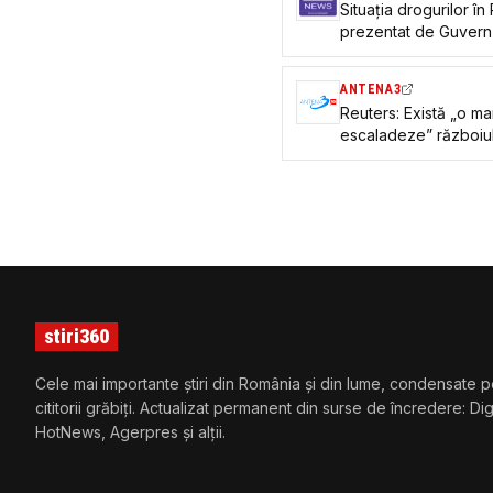
Situația drogurilor î
prezentat de Guvern
ANTENA3
Reuters: Există „o ma
escaladeze” războiul 
bazelor NATO din R
stiri360
Cele mai importante știri din România și din lume, condensate p
cititorii grăbiți. Actualizat permanent din surse de încredere: Di
HotNews, Agerpres și alții.