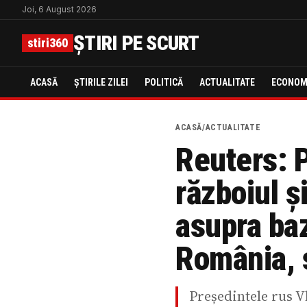
Joi, 6 August 2026
ȘTIRI PE SCURT
stiri360
ACASĂ
ȘTIRILE ZILEI
POLITICĂ
ACTUALITATE
ECONOM
ACASĂ
/
ACTUALITATE
Reuters: P
războiul și
asupra baz
România, s
Președintele rus V