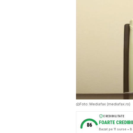
Foto:
Mediafax (mediafax.ro)
CREDIBILITATE
FOARTE CREDIBI
86
Bazat pe
11
surse
• 8 