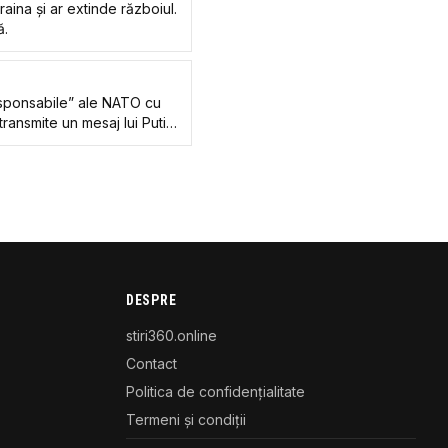
aina și ar extinde războiul.
ă.
iresponsabile” ale NATO cu
i transmite un mesaj lui Putin
DESPRE
stiri360.online
Contact
Politica de confidențialitate
Termeni și condiții