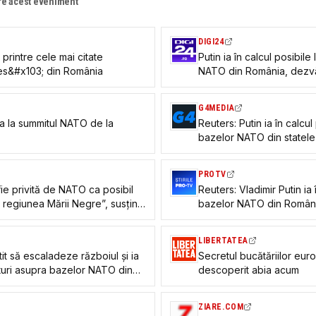
re acest eveniment
DIGI24
printre cele mai citate
Putin ia în calcul posibile
pres&#x103; din România
NATO din România, dezvăl
(Reuters)
G4MEDIA
a la summitul NATO de la
Reuters: Putin ia în calcul
bazelor NATO din statele
un oficial rus
PROTV
ie privită de NATO ca posibil
Reuters: Vladimir Putin ia î
u regiunea Mării Negre”, susține
bazelor NATO din România
ei Energia Inteligentă
LIBERTATEA
tit să escaladeze războiul și ia
Secretul bucătăriilor eu
vituri asupra bazelor NATO din
descoperit abia acum
ânia, spune un oficial rus
ZIARE.COM