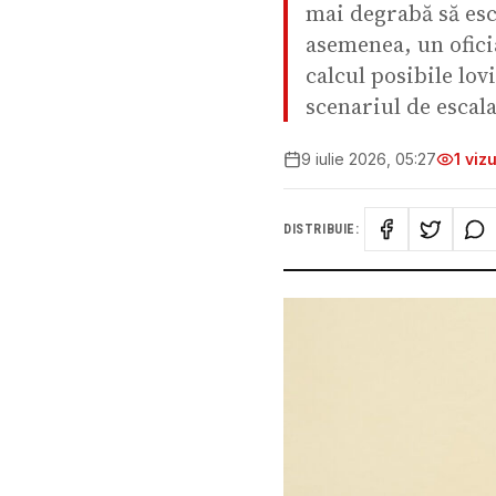
mai degrabă să esc
asemenea, un oficia
calcul posibile lov
scenariul de escala
9 iulie 2026, 05:27
1
vizu
DISTRIBUIE: