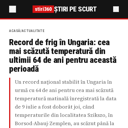
ȘTIRI PE SCURT
stiri360
ACASĂ
/
ACTUALITATE
Record de frig în Ungaria: cea
mai scăzută temperatură din
ultimii 64 de ani pentru această
perioadă
Un record naţional stabilit în Ungaria în
urmă cu 64 de ani pentru cea mai scăzută
temperatură matinală înregistrată la data
de 9 iulie a fost doborât joi, când
temperaturile din localitatea Szikszo, în
Borsod-Abauj-Zemplen, au scăzut până la