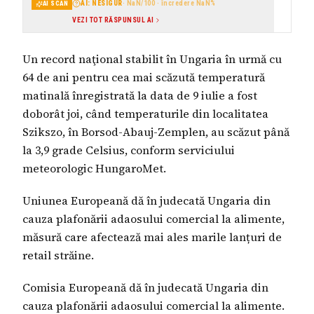
AI: NESIGUR
·
NaN
/100 · încredere
NaN
%
AI SCAN
VEZI TOT RĂSPUNSUL AI
Un record naţional stabilit în Ungaria în urmă cu
64 de ani pentru cea mai scăzută temperatură
matinală înregistrată la data de 9 iulie a fost
doborât joi, când temperaturile din localitatea
Szikszo, în Borsod-Abauj-Zemplen, au scăzut până
la 3,9 grade Celsius, conform serviciului
meteorologic HungaroMet.
Uniunea Europeană dă în judecată Ungaria din
cauza plafonării adaosului comercial la alimente,
măsură care afectează mai ales marile lanțuri de
retail străine.
Comisia Europeană dă în judecată Ungaria din
cauza plafonării adaosului comercial la alimente.