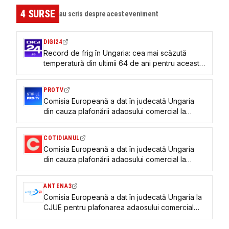
4
SURSE
au scris despre acest eveniment
DIGI24
Record de frig în Ungaria: cea mai scăzută
temperatură din ultimii 64 de ani pentru această
perioadă
PROTV
Comisia Europeană a dat în judecată Ungaria
din cauza plafonării adaosului comercial la
alimente
COTIDIANUL
Comisia Europeană a dat în judecată Ungaria
din cauza plafonării adaosului comercial la
alimente
ANTENA3
Comisia Europeană a dat în judecată Ungaria la
CJUE pentru plafonarea adaosului comercial
introdusă de guvernul Viktor Orban