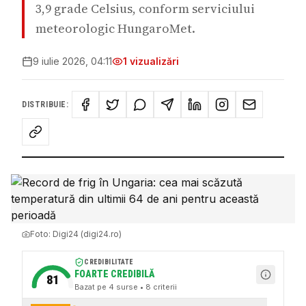
3,9 grade Celsius, conform serviciului
meteorologic HungaroMet.
9 iulie 2026, 04:11
1
vizualizări
DISTRIBUIE:
Foto:
Digi24 (digi24.ro)
CREDIBILITATE
FOARTE CREDIBILĂ
81
Bazat pe
4
surse
• 8 criterii