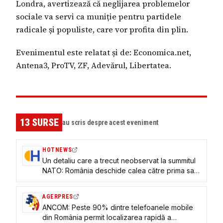
Londra, avertizează că neglijarea problemelor
sociale va servi ca muniție pentru partidele
radicale și populiste, care vor profita din plin.
Evenimentul este relatat și de: Economica.net,
Antena3, ProTV, ZF, Adevărul, Libertatea.
13
SURSE
au scris despre acest eveniment
HOTNEWS
Un detaliu care a trecut neobservat la summitul
NATO: România deschide calea către prima sa
armă cu adevărat ofensivă – o rachetă de
croazieră care poate lovi la peste 500 de km
AGERPRES
ANCOM: Peste 90% dintre telefoanele mobile
din România permit localizarea rapidă a