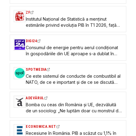
apelanților la 112
ZF
Institutul Naţional de Statistică a menţinut
estimările privind evoluţia PIB în T1 2026, faţă
de datele anunţate în iunie, economia raportând
o scădere de 1,2% an la an. Faţă de ultimul
DIGI24
trimestru din 2025, în primele trei luni din 2026
Consumul de energie pentru aerul condiționat
economia a stagnat
în gospodăriile din UE aproape s-a dublat în
șase ani. Cum se situează România
SPOTMEDIA
Ce este sistemul de conducte de combustibil al
NATO, de ce e important și de ce se discută
extinderea lui către România
ADEVĂRUL
Bomba cu ceas din România și UE, dezvăluită
de un sociolog: „Ne luptăm doar cu monstrul din
afară, dar uităm de monștrii din interior”
ECONOMICA.NET
Recesiune în România. PIB a scăzut cu 1,1% în