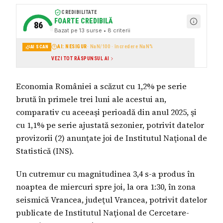
CREDIBILITATE
FOARTE CREDIBILĂ
86
Bazat pe
13
surse
• 8 criterii
AI: NESIGUR
·
NaN
/100 · încredere
NaN
%
AI SCAN
VEZI TOT RĂSPUNSUL AI
Economia României a scăzut cu 1,2% pe serie
brută în primele trei luni ale acestui an,
comparativ cu aceeaşi perioadă din anul 2025, şi
cu 1,1% pe serie ajustată sezonier, potrivit datelor
provizorii (2) anunţate joi de Institutul Naţional de
Statistică (INS).
Un cutremur cu magnitudinea 3,4 s-a produs în
noaptea de miercuri spre joi, la ora 1:30, în zona
seismică Vrancea, judeţul Vrancea, potrivit datelor
publicate de Institutul Naţional de Cercetare-