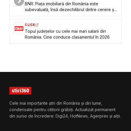
BNR: Piața imobiliară din România este
subevaluată, însă dezechilibrul dintre cerere și
ofertă menține presiunea asupra prețurilor
CLICK
Topul județelor cu cele mai mari salarii din
România. Cine conduce clasamentul în 2026
stiri360
Cele mai importante știri din România și din lume,
condensate pentru cititorii grăbiți. Actualizat permanent
din surse de încredere: Digi24, HotNews, Agerpres și alții.