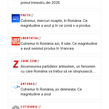
primul trimestru din 2026
PROTV
Cutremur, miercuri noapte, în România. Ce
magnitudine a avut și în ce zonă s-a produs
LIBERTATEA
Cutremur în România azi, 9 iulie. Ce magnitudine
a avut seismul produs în Vrancea
ZIARE.COM
Ascensiunea partidelor antisistem, un fenomen
cu care România va trebui să se obișnuiască:
„Ținute în frâu astfel încât să nu ne deraieze de
la drumul nostru euroatlantic”
ANTENA3
Cutremur în România, joi dimineața. Ce
magnitudine a avut
COTIDIANUL