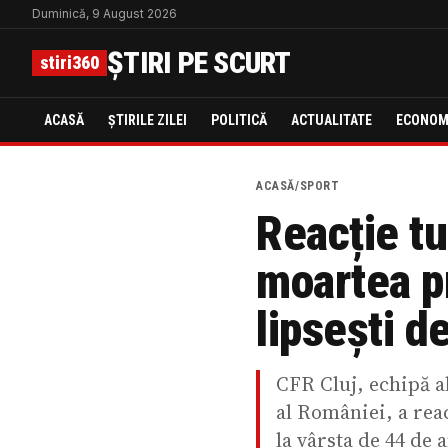
Duminică, 9 August 2026
ȘTIRI PE SCURT
stiri360
ACASĂ
ȘTIRILE ZILEI
POLITICĂ
ACTUALITATE
ECONOM
ACASĂ
/
SPORT
Reacție tu
moartea p
lipsești d
CFR Cluj, echipă a
al României, a rea
la vârsta de 44 de a