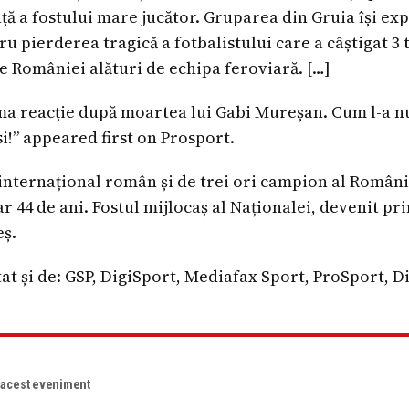
ță a fostului mare jucător. Gruparea din Gruia își ex
u pierderea tragică a fotbalistului care a câștigat 3 
e României alături de echipa feroviară. […]
ma reacție după moartea lui Gabi Mureșan. Cum l-a nu
psi!” appeared first on Prosport.
internațional român și de trei ori campion al Românie
r 44 de ani. Fostul mijlocaș al Naționalei, devenit prim
eș.
at și de: GSP, DigiSport, Mediafax Sport, ProSport, D
e acest eveniment