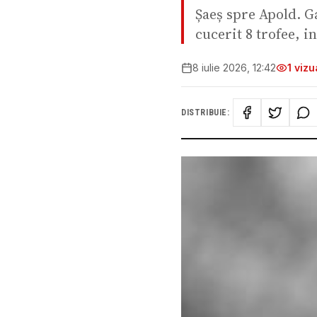
Șaeș spre Apold. G
cucerit 8 trofee, i
8 iulie 2026, 12:42
1
vizua
DISTRIBUIE: