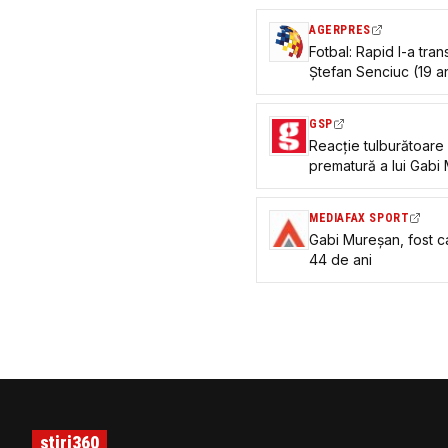
AGERPRES
Fotbal: Rapid l-a tra
Ștefan Senciuc (19 an
GSP
Reacție tulburătoare
prematură a lui Gabi 
MEDIAFAX SPORT
Gabi Mureșan, fost ca
44 de ani
stiri360