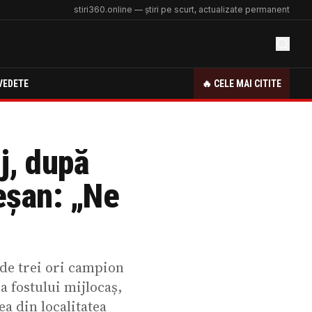
stiri360.online — știri pe scurt, actualizate permanent
VEDETE
🔥 CELE MAI CITITE
j, după
eșan: „Ne
 de trei ori campion
a fostului mijlocaș,
rea din localitatea