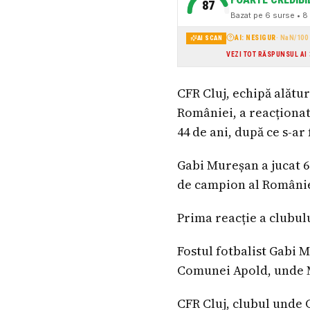
87
Bazat pe
6
surse
• 8 
AI: NESIGUR
·
NaN
/100
AI SCAN
VEZI TOT RĂSPUNSUL AI
CFR Cluj, echipă alătu
României, a reacționat
44 de ani, după ce s-ar 
Gabi Mureșan a jucat 6 
de campion al României î
Prima reacție a clubul
Fostul fotbalist Gabi M
Comunei Apold, unde 
CFR Cluj, clubul unde 