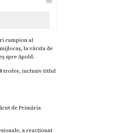
ori campion al
mijlocaș, la vârsta de
aeș spre Apold.
 trofee, inclusiv titlul
făcut de Primăria
esionale, a reacționat