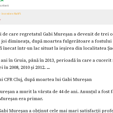
criterii
 · încredere
NaN
%
ri de care regretatul Gabi Mureșan a devenit de trei 
 joi dimineața, după moartea fulgerătoare a fostului 
fi înecat într-un lac situat la ieșirea din localitatea Ș
ani în Gruia, până în 2013, perioadă în care a cucerit 8
n 2008, 2010 și 2012. ...
ui CFR Cluj, după moartea lui Gabi Mureșan
ureșan a murit la vârsta de 44 de ani. Anunțul a fost 
Mureșan era primar.
Gabi Mureșan a obținut cele mai mari satisfacții prof