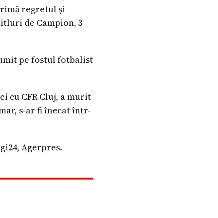
primă regretul și
titluri de Campion, 3
mit pe fostul fotbalist
i cu CFR Cluj, a murit
ar, s-ar fi înecat într-
igi24, Agerpres.