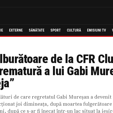
IE
EXTERNE
SĂNĂTATE
SPORT
CULTURĂ
EMISIUNI TV
lburătoare de la CFR Clu
rematură a lui Gabi Mur
eja”
lături de care regretatul Gabi Mureșan a devenit
cționat joi dimineața, după moartea fulgerătoare 
ni, după ce s-ar fi înecat într-un lac situat la ieși