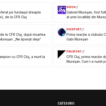
DIGI24
nsferat pe fundașul dreapta
Gabriel Mureșan, fost fotb
i), de la CFR Cluj
al unei localități din Mure
ani. Mesajul FRF
DIGISPORT
 de la CFR Cluj, după moartea
Prima reacție a clubului 
Mureșan: „Ne lipsești deja”
Gabi Mureșan
PROSPORT
mpion cu CFR Cluj, a murit la
CFR Cluj, prima reacție d
Mureșan. Cum l-a numit pe 
„Ne vei lipsi!”
CATEGORII