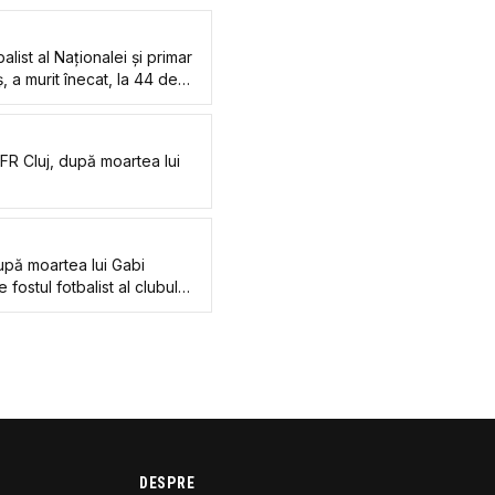
alist al Naționalei și primar
ș, a murit înecat, la 44 de
CFR Cluj, după moartea lui
upă moartea lui Gabi
fostul fotbalist al clubului:
DESPRE