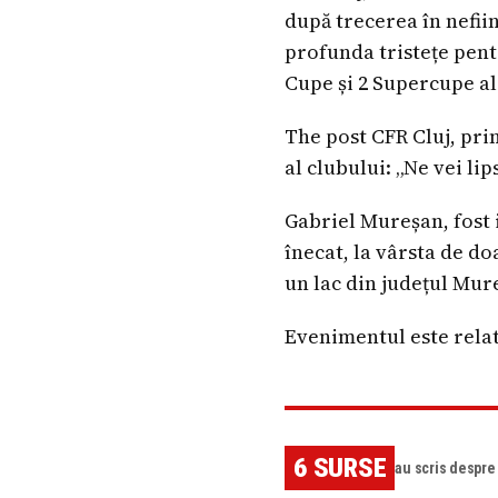
după trecerea în nefiin
profunda tristețe pentr
Cupe și 2 Supercupe al
The post CFR Cluj, pri
al clubului: „Ne vei li
Gabriel Mureșan, fost 
înecat, la vârsta de doa
un lac din județul Mur
Evenimentul este relat
6
SURSE
au scris despr