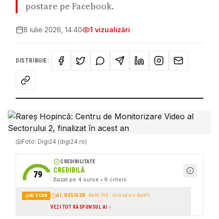
postare pe Facebook.
8 iulie 2026, 14:40
1
vizualizări
DISTRIBUIE:
Foto:
Digi24 (digi24.ro)
CREDIBILITATE
CREDIBILĂ
79
Bazat pe
4
surse
• 8 criterii
AI: NESIGUR
·
NaN
/100 · încredere
NaN
%
AI SCAN
VEZI TOT RĂSPUNSUL AI