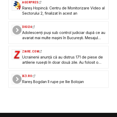
AGERPRES
Rareș Hopincă: Centru de Monitorizare Video al
Sectorului 2, finalizat în acest an
DIGI24
Adolescenți puși sub control judiciar după ce au
avariat mai multe mașini în București. Mesajul
primarului Daniel Băluţă pentru părinți
ZIARE.COM
Ucrainenii anunță că au distrus 171 de piese de
artilerie rusești în doar două zile. Au folosit o
muniție special concepută pentru drone VIDEO
BZI.RO
Rareș Bogdan îl rupe pe Ilie Bolojan