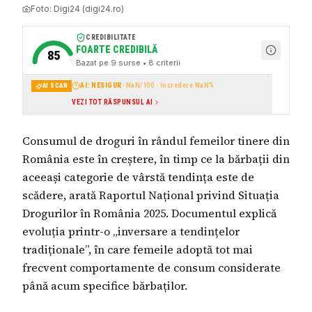
Foto:
Digi24 (digi24.ro)
CREDIBILITATE
FOARTE CREDIBILĂ
85
Bazat pe
9
surse
• 8 criterii
AI: NESIGUR
·
NaN
/100 · încredere
NaN
%
AI SCAN
VEZI TOT RĂSPUNSUL AI
Consumul de droguri în rândul femeilor tinere din
România este în creștere, în timp ce la bărbații din
aceeași categorie de vârstă tendința este de
scădere, arată Raportul Național privind Situația
Drogurilor în România 2025. Documentul explică
evoluția printr-o „inversare a tendințelor
tradiționale”, în care femeile adoptă tot mai
frecvent comportamente de consum considerate
până acum specifice bărbaților.