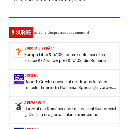
9
SURSE
au scris despre acest eveniment
EUROPA LIBERĂ
Europa Liber&#x103;, printre cele mai citate
institu&#x21B;ii de pres&#x103; din România
DIGI24
Raport: Crește consumul de droguri în rândul
femeilor tinere din România. Specialiștii vorbesc
despre o inversare a tendințelor
ADEVĂRUL
Județul din România care a surclasat Bucureștiul
și Clujul la creșterea salariului mediu net