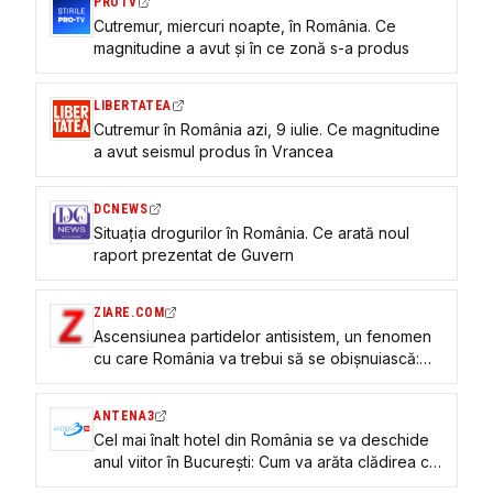
PROTV
Cutremur, miercuri noapte, în România. Ce
magnitudine a avut și în ce zonă s-a produs
LIBERTATEA
Cutremur în România azi, 9 iulie. Ce magnitudine
a avut seismul produs în Vrancea
DCNEWS
Situația drogurilor în România. Ce arată noul
raport prezentat de Guvern
ZIARE.COM
Ascensiunea partidelor antisistem, un fenomen
cu care România va trebui să se obișnuiască:
„Ținute în frâu astfel încât să nu ne deraieze de
la drumul nostru euroatlantic”
ANTENA3
Cel mai înalt hotel din România se va deschide
anul viitor în București: Cum va arăta clădirea cu
199 de camere și piscină la etajul 22