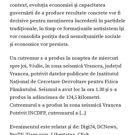
context, evoluția economiei și capacitatea
guvernării de a produce rezultate concrete vor fi
decisive pentru menținerea încrederii în partidele
tradiționale, în timp ce formațiunile antisistem își
vor consolida poziția dacă nemulțumirile sociale
și economice vor persista.
Un cutremur s-a produs în noaptea de miercuri
spre joi, 9 iulie, în zona seismică Vrancea, județul
Vrancea, potrivit datelor publicate de Institutul
Național de Cercetare-Dezvoltare pentru Fizica
Pământului. Seismul a avut loc la ora 1.30 și s-a
produs la adâncimea de 124,5 kilometri.
Cutremurul s-a produs în zona seismică Vrancea
Potrivit INCDFP, cutremurul a […]
Evenimentul este relatat și de: Digi24, DCNews,
ProTV, Ziare.com, Libertatea, Click.