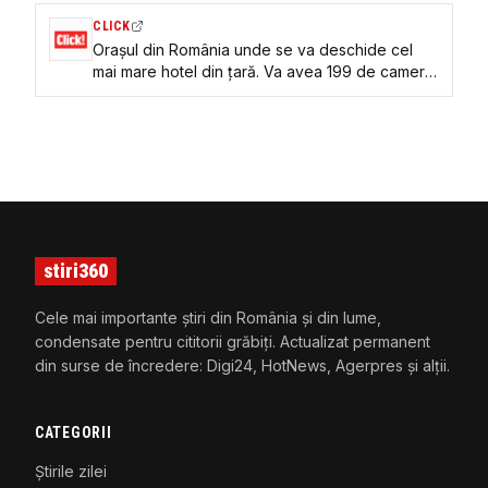
CLICK
Orașul din România unde se va deschide cel
mai mare hotel din țară. Va avea 199 de camere
și piscină la etajul 22. Când vor fi finalizate
lucrările?
stiri360
Cele mai importante știri din România și din lume,
condensate pentru cititorii grăbiți. Actualizat permanent
din surse de încredere: Digi24, HotNews, Agerpres și alții.
CATEGORII
Știrile zilei