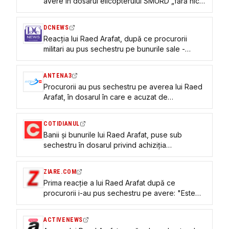
avere în dosarul elicopterului SMURD „fără nicio
motivare concretă”: „Ce ați păzit până astăzi de
nu ați recuperat TVA-ul?”
DCNEWS
Reacția lui Raed Arafat, după ce procurorii
militari au pus sechestru pe bunurile sale -
VIDEO
ANTENA3
Procurorii au pus sechestru pe averea lui Raed
Arafat, în dosarul în care e acuzat de
contrabandă. Șeful DSU contestă măsura
COTIDIANUL
Banii și bunurile lui Raed Arafat, puse sub
sechestru în dosarul privind achiziția
elicopterului SMURD
ZIARE.COM
Prima reacție a lui Raed Arafat după ce
procurorii i-au pus sechestru pe avere: "Este
bătaie de joc"
ACTIVENEWS