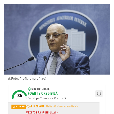
Foto:
Profit.ro (profit.ro)
CREDIBILITATE
FOARTE CREDIBILĂ
86
Bazat pe
11
surse
• 8 criterii
AI: NESIGUR
·
NaN
/100 · încredere
NaN
%
AI SCAN
VEZI TOT RĂSPUNSUL AI