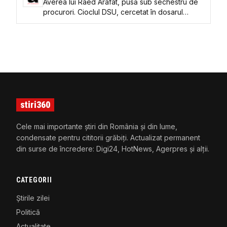
Averea lui Raed Arafat, pusă sub sechestru de
procurori. Cioclul DSU, cercetat în dosarul
privind achiziționarea unui elicopter SMURD și
complicitate la contrabandă. La cât se ridică
prejudiciul, cu tot cu penalități
stiri360
Cele mai importante știri din România și din lume,
condensate pentru cititorii grăbiți. Actualizat permanent
din surse de încredere: Digi24, HotNews, Agerpres și alții.
CATEGORII
Știrile zilei
Politică
Actualitate