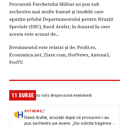
Procurorii Parchetului Militar au pus sub
sechestru mai multe bunuri și imobile care
aparțin șefului Departamentului pentru Situații
Speciale (DSU), Raed Arafat, în dosarul în care
acesta este acuzat de...
Evenimentul este relatat și de: Profit.ro,
Economica.net, Ziare.com, HotNews, Antena3,
ProTV.
11
SURSE
au scris despre acest eveniment
HOTNEWS
Raed Arafat, acuzații după ce procurorii i-au
pus sechestru pe avere: „Voi solicita tragerea la
răspundere”