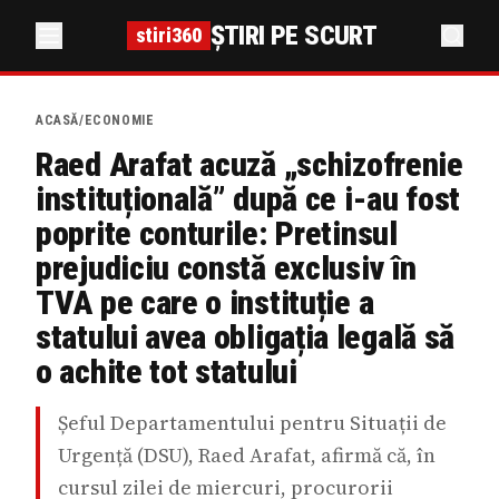
ȘTIRI PE SCURT
stiri360
ACASĂ
/
ECONOMIE
Raed Arafat acuză „schizofrenie
instituțională” după ce i-au fost
poprite conturile: Pretinsul
prejudiciu constă exclusiv în
TVA pe care o instituție a
statului avea obligația legală să
o achite tot statului
Șeful Departamentului pentru Situații de
Urgență (DSU), Raed Arafat, afirmă că, în
cursul zilei de miercuri, procurorii