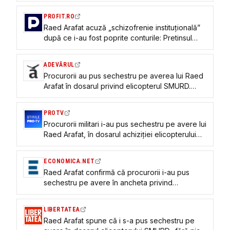
PROFIT.RO
Raed Arafat acuză „schizofrenie instituțională”
după ce i-au fost poprite conturile: Pretinsul
prejudiciu constă exclusiv în TVA pe care o
instituție a statului avea obligația legală să o
ADEVĂRUL
achite tot statului
Procurorii au pus sechestru pe averea lui Raed
Arafat în dosarul privind elicopterul SMURD.
Reacția șefului DSU
PROTV
Procurorii militari i-au pus sechestru pe avere lui
Raed Arafat, în dosarul achiziției elicopterului
SMURD
ECONOMICA.NET
Raed Arafat confirmă că procurorii i-au pus
sechestru pe avere în ancheta privind
aducerea în țară a unui elicopter pentru SMURD
LIBERTATEA
Raed Arafat spune că i s-a pus sechestru pe