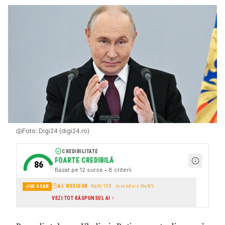
Foto:
Digi24 (digi24.ro)
CREDIBILITATE
FOARTE CREDIBILĂ
86
Bazat pe
12
surse
• 8 criterii
AI: NESIGUR
·
NaN
/100 · încredere
NaN
%
AI SCAN
VEZI TOT RĂSPUNSUL AI