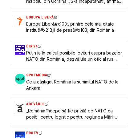
războiul din Ucraina. „S-a încăpățânat”, afirmă
sursele apropiate de Kremlin
EUROPA LIBERĂ
Europa Liber&#x103;, printre cele mai citate
institu&#x21B;ii de pres&#x103; din România
DIGI24
Putin ia în calcul posibile lovituri asupra bazelor
NATO din România, dezvăluie un oficial rus
(Reuters)
SPOTMEDIA
Ce a câștigat România la summitul NATO de la
Ankara
ADEVĂRUL
„România începe să fie privită de NATO ca
posibil centru logistic pentru regiunea Mării
Negre”, susține preşedintele Asociaţiei Energia
Inteligentă
PROTV