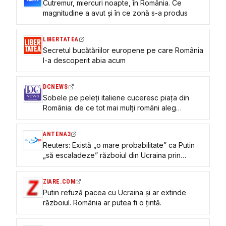
Cutremur, miercuri noapte, în România. Ce
magnitudine a avut și în ce zonă s-a produs
LIBERTATEA
Secretul bucătăriilor europene pe care România
l-a descoperit abia acum
DCNEWS
Sobele pe peleți italiene cuceresc piața din
România: de ce tot mai mulți români aleg
această soluție de încălzire
ANTENA3
Reuters: Există „o mare probabilitate” ca Putin
„să escaladeze” războiul din Ucraina prin
lovirea bazelor NATO din România
ZIARE.COM
Putin refuză pacea cu Ucraina și ar extinde
războiul. România ar putea fi o țintă.