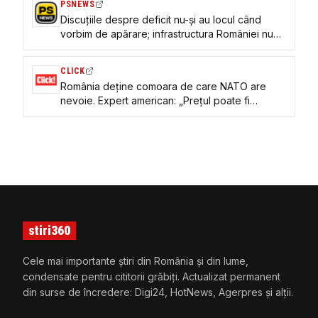
PSNEWS
Discuțiile despre deficit nu-și au locul când
vorbim de apărare; infrastructura României nu
suportă tehnică grea NATO
CLICK
România deține comoara de care NATO are
nevoie. Expert american: „Prețul poate fi
devastator”
stiri360
Cele mai importante știri din România și din lume,
condensate pentru cititorii grăbiți. Actualizat permanent
din surse de încredere: Digi24, HotNews, Agerpres și alții.