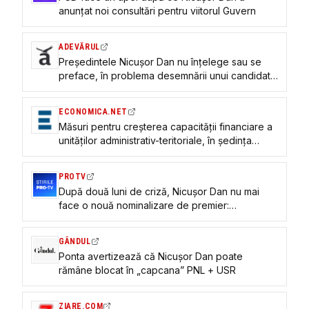
anunțat noi consultări pentru viitorul Guvern
ADEVĂRUL
Preşedintele Nicușor Dan nu înţelege sau se
preface, în problema desemnării unui candidat
la funcţia de prim-ministru?
ECONOMICA.NET
Măsuri pentru creșterea capacităţii financiare a
unităţilor administrativ-teritoriale, în şedinţa
Guvern de joi, 9 iulie 2027
PROTV
După două luni de criză, Nicușor Dan nu mai
face o nouă nominalizare de premier:
„Majoritatea nu e la președinte”
GÂNDUL
Ponta avertizează că Nicușor Dan poate
rămâne blocat în „capcana” PNL + USR
ZIARE.COM