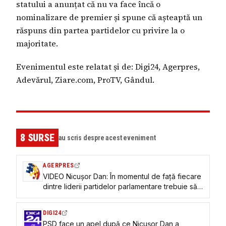
statului a anunțat că nu va face încă o
nominalizare de premier și spune că așteaptă un
răspuns din partea partidelor cu privire la o
majoritate.
Evenimentul este relatat și de: Digi24, Agerpres,
Adevărul, Ziare.com, ProTV, Gândul.
8
SURSE
au scris despre acest eveniment
AGERPRES
VIDEO Nicușor Dan: În momentul de față fiecare
dintre liderii partidelor parlamentare trebuie să
simtă presiunea oamenilor
DIGI24
PSD face un apel după ce Nicușor Dan a