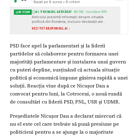
Bazat pe
8
surse
• 8 criterii
AI: PROBABIL ADEVĂRAT
·
85
/100 · încredere
90
%
AI SCAN
Articolul prezintă informații despre situația
politică din România, inclusiv declarații ale
președintelui Nicușor Dan și reacții ale partidelor
VEZI TOT RĂSPUNSUL AI
politice. Sursele citate sunt instituționale și
media cunoscute, ceea ce sporește credibilitatea
informațiilor.
PSD face apel la parlamentari și la liderii
partidelor să colaboreze pentru formarea unei
majorități parlamentare și instalarea unui guvern
cu puteri depline, susținând că actuala situație
politică și economică impune găsirea rapidă a unei
soluții. Reacția vine după ce Nicușor Dan a
convocat pentru luni, la Cotroceni, o nouă rundă
de consultări cu liderii PSD, PNL, USR și UDMR.
Președintele Nicușor Dan a declarat miercuri că
nu el este cel care trebuie să pună presiune pe
politicieni pentru a se ajunge la o majoritate