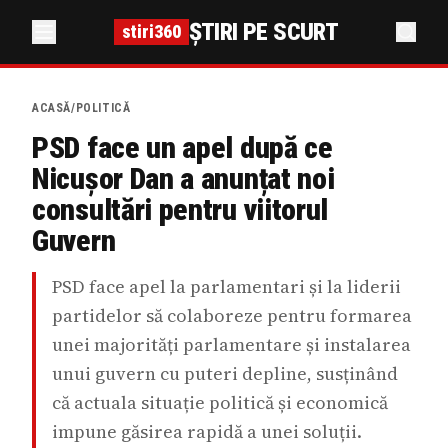
ȘTIRI PE SCURT
stiri360
ACASĂ
/
POLITICĂ
PSD face un apel după ce
Nicușor Dan a anunțat noi
consultări pentru viitorul
Guvern
PSD face apel la parlamentari și la liderii
partidelor să colaboreze pentru formarea
unei majorități parlamentare și instalarea
unui guvern cu puteri depline, susținând
că actuala situație politică și economică
impune găsirea rapidă a unei soluții.