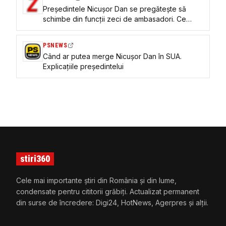
Președintele Nicușor Dan se pregătește să
schimbe din funcții zeci de ambasadori. Ce
așteaptă șeful statului de la diplomați și care
sunt domeniile care îl interesează
PSNEWS
Când ar putea merge Nicușor Dan în SUA.
Explicațiile președintelui
stiri360
Cele mai importante știri din România și din lume,
condensate pentru cititorii grăbiți. Actualizat permanent
din surse de încredere: Digi24, HotNews, Agerpres și alții.