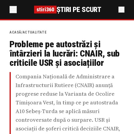
ȘTIRI PE SCURT
stiri360
ACASĂ
/
ACTUALITATE
Probleme pe autostrăzi și
întârzieri la lucrări: CNAIR, sub
criticile USR și asociațiilor
Compania Națională de Administrare a
Infrastructurii Rutiere (CNAIR) anunță
progrese reduse la Varianta de Ocolire
Timișoara Vest, în timp ce pe autostrada
A10 Sebeș-Turda se aplică măsuri
controversate după o surpare. USR și
asociații de șoferi critică deciziile CNAIR,