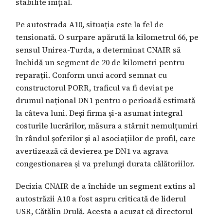
stabilite inițial.
Pe autostrada A10, situația este la fel de
tensionată. O surpare apărută la kilometrul 66, pe
sensul Unirea-Turda, a determinat CNAIR să
închidă un segment de 20 de kilometri pentru
reparații. Conform unui acord semnat cu
constructorul PORR, traficul va fi deviat pe
drumul național DN1 pentru o perioadă estimată
la câteva luni. Deși firma și-a asumat integral
costurile lucrărilor, măsura a stârnit nemulțumiri
în rândul șoferilor și al asociațiilor de profil, care
avertizează că devierea pe DN1 va agrava
congestionarea și va prelungi durata călătoriilor.
Decizia CNAIR de a închide un segment extins al
autostrăzii A10 a fost aspru criticată de liderul
USR, Cătălin Drulă. Acesta a acuzat că directorul