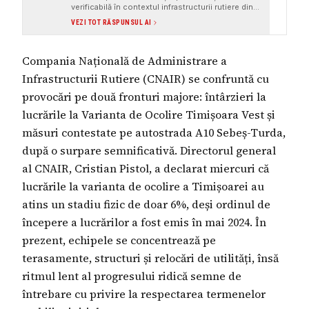
verificabilă în contextul infrastructurii rutiere din
România, cu referiri la evenimente și declarații
VEZI TOT RĂSPUNSUL AI
recente (iulie 2026). Deși există critici și acuzații
politice, acestea sunt atribuite clar unor surse
identificate (Cătălin Drulă, Asociația Pro
Compania Națională de Administrare a
Infrastructură). Articolul include surse
instituționale și media credibile, precum Agerpres,
Infrastructurii Rutiere (CNAIR) se confruntă cu
G4Media, Libertatea și ZF. Totuși, lipsa unui
răspuns detaliat din partea CNAIR și absența unor
provocări pe două fronturi majore: întârzieri la
date concrete priv
lucrările la Varianta de Ocolire Timișoara Vest și
măsuri contestate pe autostrada A10 Sebeș-Turda,
după o surpare semnificativă. Directorul general
al CNAIR, Cristian Pistol, a declarat miercuri că
lucrările la varianta de ocolire a Timișoarei au
atins un stadiu fizic de doar 6%, deși ordinul de
începere a lucrărilor a fost emis în mai 2024. În
prezent, echipele se concentrează pe
terasamente, structuri și relocări de utilități, însă
ritmul lent al progresului ridică semne de
întrebare cu privire la respectarea termenelor