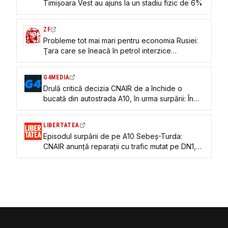
Timișoara Vest au ajuns la un stadiu fizic de 6%
ZF
Probleme tot mai mari pentru economia Rusiei:
Ţara care se îneacă în petrol interzice
exporturile de motorină din cauza atacurilor
ucrainene asupra infrastructurii energetice
G4MEDIA
Drulă critică decizia CNAIR de a închide o
bucată din autostrada A10, în urma surpării: În
loc să aplice soluția europeană de trafic
bidirecțional pe un sens al autostrăzii pe 2,5km,
LIBERTATEA
directorului CNAIR Pistol îi este lene. De suferit
Episodul surpării de pe A10 Sebeș-Turda:
vor suferi românii
CNAIR anunță reparații cu trafic mutat pe DN1,
iar Pro Infrastructură cere devierea pe celălalt
sens: „Nu ne riscați viața!”