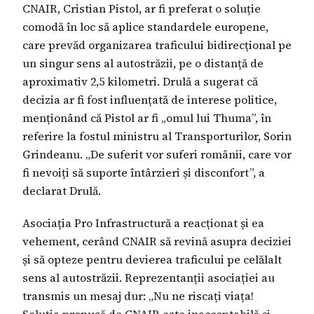
CNAIR, Cristian Pistol, ar fi preferat o soluție
comodă în loc să aplice standardele europene,
care prevăd organizarea traficului bidirecțional pe
un singur sens al autostrăzii, pe o distanță de
aproximativ 2,5 kilometri. Drulă a sugerat că
decizia ar fi fost influențată de interese politice,
menționând că Pistol ar fi „omul lui Thuma”, în
referire la fostul ministru al Transporturilor, Sorin
Grindeanu. „De suferit vor suferi românii, care vor
fi nevoiți să suporte întârzieri și disconfort”, a
declarat Drulă.
Asociația Pro Infrastructură a reacționat și ea
vehement, cerând CNAIR să revină asupra deciziei
și să opteze pentru devierea traficului pe celălalt
sens al autostrăzii. Reprezentanții asociației au
transmis un mesaj dur: „Nu ne riscați viața!