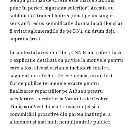
Soluția propusă de CNAIR este inacceptabilă și
pune în pericol siguranța șoferilor”. Aceștia au
subliniat că traficul bidirecțional pe un singur
sens ar fi redus semnificativ durata lucrărilor și ar
fi evitat aglomerațiile de pe DN1, un drum deja
supraîncărcat.
În contextul acestor critici, CNAIR nu a oferit încă
o explicație detaliată cu privire la motivele pentru
care a fost aleasă varianta închiderii totale a
segmentului afectat. De asemenea, nu au fost
făcute publice termenele exacte pentru
finalizarea reparațiilor pe A10 sau pentru
accelerarea lucrărilor la Varianta de Ocolire
Timișoara Vest. Lipsa transparenței și a
comunicării proactive din partea instituției a
alimentat și mai mult nemulțumirile publice.