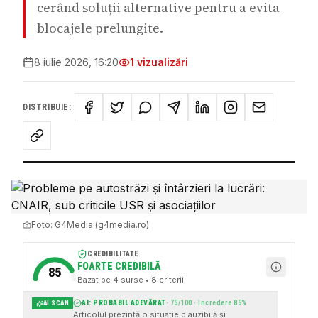
cerând soluții alternative pentru a evita
blocajele prelungite.
8 iulie 2026, 16:20
1
vizualizări
DISTRIBUIE:
Foto:
G4Media (g4media.ro)
CREDIBILITATE
FOARTE CREDIBILĂ
85
Bazat pe
4
surse
• 8 criterii
AI: PROBABIL ADEVĂRAT
·
75
/100 · încredere
85
%
AI SCAN
Articolul prezintă o situație plauzibilă și