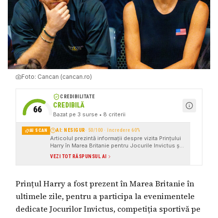
Foto:
Cancan (cancan.ro)
CREDIBILITATE
CREDIBILĂ
66
Bazat pe
3
surse
• 8 criterii
AI: NESIGUR
·
50
/100 · încredere
60
%
AI SCAN
Articolul prezintă informații despre vizita Prințului
Harry în Marea Britanie pentru Jocurile Invictus și
declarațiile sale după pierderea unui proces
VEZI TOT RĂSPUNSUL AI
împotriva tabloidului Daily Mail. Sursele citate
sunt variate, incluzând Cancan, ELLE.ro și
Antena3, ceea ce oferă o bază pentru informații.
Prințul Harry a fost prezent în Marea Britanie în
Cu toate acestea, lipsa de detalii concrete și
atribuirea directă a citatelor, precum și
ultimele zile, pentru a participa la evenimentele
menționarea unor surse care pot fi considerate
mai puțin oficiale, generează incertitudine. De
dedicate Jocurilor Invictus, competiția sportivă pe
asemenea, articolul ames