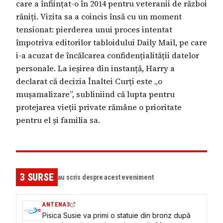
care a înființat-o în 2014 pentru veteranii de război
răniți. Vizita sa a coincis însă cu un moment
tensionat: pierderea unui proces intentat
împotriva editorilor tabloidului Daily Mail, pe care
i-a acuzat de încălcarea confidențialității datelor
personale. La ieșirea din instanță, Harry a
declarat că decizia Înaltei Curți este „o
mușamalizare”, subliniind că lupta pentru
protejarea vieții private rămâne o prioritate
pentru el și familia sa.
3
SURSE
au scris despre acest eveniment
ANTENA3
Pisica Susie va primi o statuie din bronz după