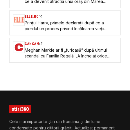
ce a devenit atracția unui oraș din Marea
Britanie
ELLE.RO
Prințul Harry, primele declarații după ce a
pierdut un proces privind încălcarea vieții
private împotriva unui tabloid britanic: „Este o
mușamalizare”
CANCAN
Meghan Markle ar fi „furioasă” după ultimul
scandal cu Familia Regală: „A încheiat orice
legătură cu ea”
stiri360
Cele mai importante știri din România și din lume,
condensate pentru cititorii grăbiți. Actualizat permanent