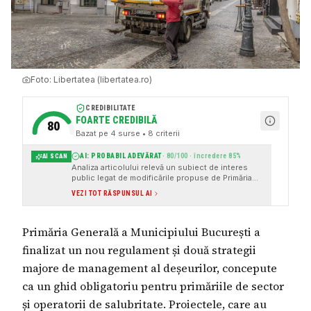
Foto:
Libertatea (libertatea.ro)
CREDIBILITATE
FOARTE CREDIBILĂ
80
Bazat pe
4
surse
• 8 criterii
AI: PROBABIL ADEVĂRAT
·
80
/100 · încredere
85
%
AI SCAN
Analiza articolului relevă un subiect de interes
public legat de modificările propuse de Primăria
Municipiului București în sistemul de management
VEZI TOT RĂSPUNSUL AI
al deșeurilor. Articolul este susținut de multiple
surse media independente (Libertatea, Antena3,
ProTV) și face referire la procese administrative
Primăria Generală a Municipiului București a
transparente (dezbateri publice, analize cu
experți, votul viitor în cadrul Primăriei). Deși
finalizat un nou regulament și două strategii
conține un fragment irelevant (secțiunea despre
Institutul Umărului, care pare a fi un advertorial),
majore de management al deșeurilor, concepute
acesta nu a
ca un ghid obligatoriu pentru primăriile de sector
și operatorii de salubritate. Proiectele, care au