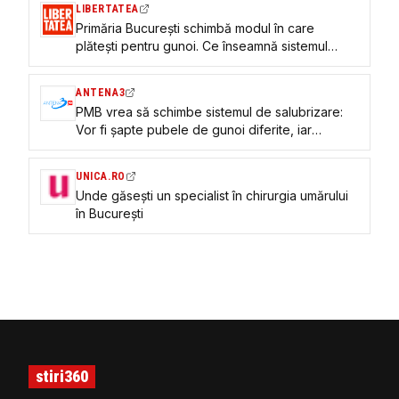
LIBERTATEA
Primăria București schimbă modul în care
plătești pentru gunoi. Ce înseamnă sistemul
„Plătești pentru cât arunci”
ANTENA3
PMB vrea să schimbe sistemul de salubrizare:
Vor fi șapte pubele de gunoi diferite, iar
bucureștenii vor plăti „pentru cât aruncă”
UNICA.RO
Unde găsești un specialist în chirurgia umărului
în București
stiri360