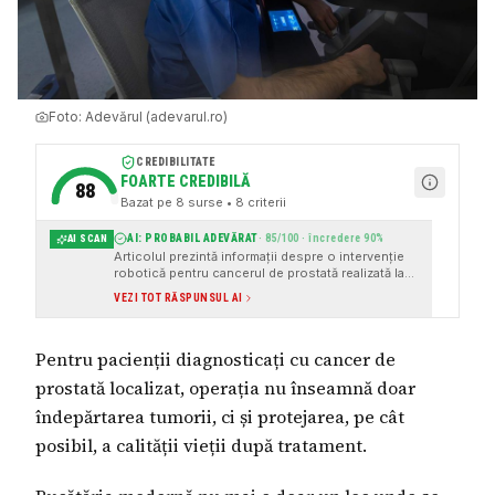
Foto:
Adevărul (adevarul.ro)
CREDIBILITATE
FOARTE CREDIBILĂ
88
Bazat pe
8
surse
• 8 criterii
AI: PROBABIL ADEVĂRAT
·
85
/100 · încredere
90
%
AI SCAN
Articolul prezintă informații despre o intervenție
robotică pentru cancerul de prostată realizată la
Băneasa Tumor Center Hospital, cu surse
VEZI TOT RĂSPUNSUL AI
instituționale și date verificabile. De asemenea,
articolul menționează evenimente și declarații
recente, ceea ce sugerează că informația este
Pentru pacienții diagnosticați cu cancer de
actuală și relevantă.
prostată localizat, operația nu înseamnă doar
îndepărtarea tumorii, ci și protejarea, pe cât
posibil, a calității vieții după tratament.