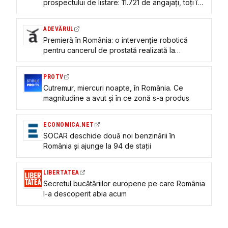
prospectului de listare: 11.721 de angajaţi, toţi în
Spania, salarii medii anuale între 22.000 şi
30.000 de euro, plus 160 de angajaţi în
ADEVĂRUL
România pentru call-center
Premieră în România: o intervenție robotică
pentru cancerul de prostată realizată la
Băneasa Tumor Center Hospital introduce o
tehnică avansată de verificare a siguranței
PROTV
oncologice în timpul operației
Cutremur, miercuri noapte, în România. Ce
magnitudine a avut și în ce zonă s-a produs
ECONOMICA.NET
SOCAR deschide două noi benzinării în
România și ajunge la 94 de stații
LIBERTATEA
Secretul bucătăriilor europene pe care România
l-a descoperit abia acum