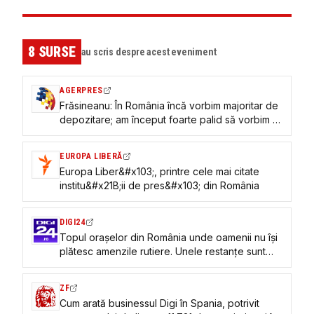
8
SURSE
au scris despre acest eveniment
AGERPRES
Frăsineanu: În România încă vorbim majoritar de
depozitare; am început foarte palid să vorbim și
despre incinerarea deșeurilor
EUROPA LIBERĂ
Europa Liber&#x103;, printre cele mai citate
institu&#x21B;ii de pres&#x103; din România
DIGI24
Topul orașelor din România unde oamenii nu își
plătesc amenzile rutiere. Unele restanțe sunt
mai vechi de 25 de ani
ZF
Cum arată businessul Digi în Spania, potrivit