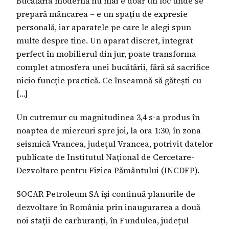
Bucătăria modernă nu mai e doar un loc unde se
prepară mâncarea – e un spațiu de expresie
personală, iar aparatele pe care le alegi spun
multe despre tine. Un aparat discret, integrat
perfect în mobilierul din jur, poate transforma
complet atmosfera unei bucătării, fără să sacrifice
nicio funcție practică. Ce înseamnă să gătești cu
[…]
Un cutremur cu magnitudinea 3,4 s-a produs în
noaptea de miercuri spre joi, la ora 1:30, în zona
seismică Vrancea, judeţul Vrancea, potrivit datelor
publicate de Institutul Naţional de Cercetare-
Dezvoltare pentru Fizica Pământului (INCDFP).
SOCAR Petroleum SA își continuă planurile de
dezvoltare în România prin inaugurarea a două
noi stații de carburanți, în Fundulea, județul