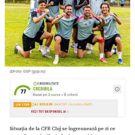
Foto:
GSP (gsp.ro)
CREDIBILITATE
CREDIBILĂ
77
Bazat pe
3
surse
• 8 criterii
AI: NESIGUR
·
NaN
/100 · încredere
NaN
%
AI SCAN
VEZI TOT RĂSPUNSUL AI
Situația de la CFR Cluj se îngreunează pe zi ce