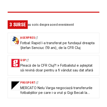
3
SURSE
au scris despre acest eveniment
AGERPRES
Fotbal: Rapid l-a transferat pe fundașul dreapta
Ștefan Senciuc (19 ani), de la CFR Cluj
GSP
Pleacă de la CFR Cluj?! » Fotbalistul e așteptat
să revină doar pentru a fi vândut sau dat afară
PROSPORT
MERCATO Nelu Varga negociază transferurile
fotbaliștilor pe care i-a vrut și Gigi Becali la
FCSB! Îi ia la „pachet” pe românii Vermeșan și
Szimionaș de la Verona