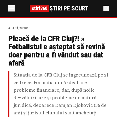
ȘTIRI PE SCURT
stiri360
ACASĂ
/
SPORT
Pleacă de la CFR Cluj?! »
Fotbalistul e așteptat să revină
doar pentru a fi vândut sau dat
afară
Situația de la CFR Cluj se îngreunează pe zi
ce trece. Formația din Ardeal are
probleme financiare, dar, după noile
dezvăluiri, are și probleme de natură
juridică, deoarece Damjan Djokovic (36 de
ani) și juristul clubului sunt anchetați