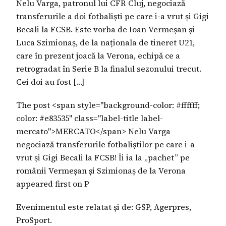
Nelu Varga, patronul lui CFR Cluj, negociază
transferurile a doi fotbaliști pe care i-a vrut și Gigi
Becali la FCSB. Este vorba de Ioan Vermeșan și
Luca Szimionaș, de la naționala de tineret U21,
care în prezent joacă la Verona, echipă ce a
retrogradat în Serie B la finalul sezonului trecut.
Cei doi au fost […]
The post <span style="background-color: #ffffff;
color: #e83535" class="label-title label-
mercato">MERCATO</span> Nelu Varga
negociază transferurile fotbaliștilor pe care i-a
vrut și Gigi Becali la FCSB! Îi ia la „pachet” pe
românii Vermeșan și Szimionaș de la Verona
appeared first on P
Evenimentul este relatat și de: GSP, Agerpres,
ProSport.