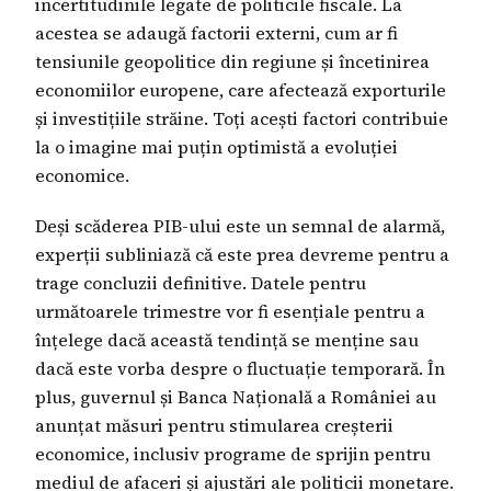
incertitudinile legate de politicile fiscale. La
acestea se adaugă factorii externi, cum ar fi
tensiunile geopolitice din regiune și încetinirea
economiilor europene, care afectează exporturile
și investițiile străine. Toți acești factori contribuie
la o imagine mai puțin optimistă a evoluției
economice.
Deși scăderea PIB-ului este un semnal de alarmă,
experții subliniază că este prea devreme pentru a
trage concluzii definitive. Datele pentru
următoarele trimestre vor fi esențiale pentru a
înțelege dacă această tendință se menține sau
dacă este vorba despre o fluctuație temporară. În
plus, guvernul și Banca Națională a României au
anunțat măsuri pentru stimularea creșterii
economice, inclusiv programe de sprijin pentru
mediul de afaceri și ajustări ale politicii monetare.