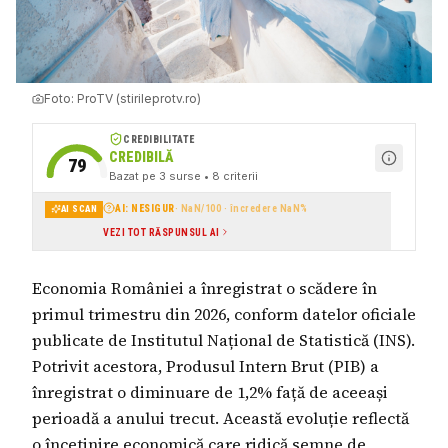
Foto:
ProTV (stirileprotv.ro)
CREDIBILITATE
CREDIBILĂ
79
Bazat pe
3
surse
• 8 criterii
AI: NESIGUR
·
NaN
/100 · încredere
NaN
%
AI SCAN
VEZI TOT RĂSPUNSUL AI
Economia României a înregistrat o scădere în
primul trimestru din 2026, conform datelor oficiale
publicate de Institutul Național de Statistică (INS).
Potrivit acestora, Produsul Intern Brut (PIB) a
înregistrat o diminuare de 1,2% față de aceeași
perioadă a anului trecut. Această evoluție reflectă
o încetinire economică care ridică semne de