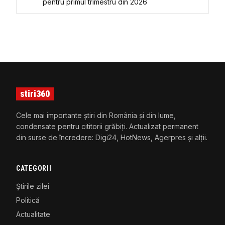
pentru primul trimestru din 2026
stiri360
Cele mai importante știri din România și din lume,
condensate pentru cititorii grăbiți. Actualizat permanent
din surse de încredere: Digi24, HotNews, Agerpres și alții.
CATEGORII
Știrile zilei
Politică
Actualitate