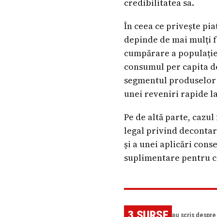
credibilitatea sa.
În ceea ce privește pia
depinde de mai mulți f
cumpărare a populație
consumul per capita de 
segmentul produselor p
unei reveniri rapide 
Pe de altă parte, cazul 
legal privind decontare
și a unei aplicări conse
suplimentare pentru ce
3
SURSE
au scris despr