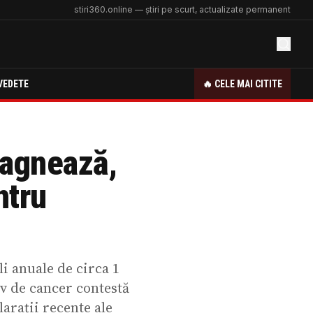
stiri360.online — știri pe scurt, actualizate permanent
VEDETE
🔥 CELE MAI CITITE
tagnează,
ntru
i anuale de circa 1
av de cancer contestă
larații recente ale