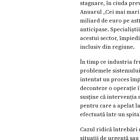
stagnare, în ciuda pre
Anuarul „Cei mai mari 
miliard de euro pe ast
anticipase. Specialișt
acestui sector, împied
inclusiv din regiune.
În timp ce industria f
problemele sistemului d
intentat un proces împ
deconteze o operație în
susține că intervenția 
pentru care a apelat la
efectuată într-un spita
Cazul ridică întrebări 
situații de urgență sa