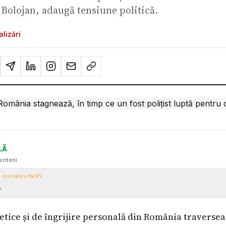
 Bolojan, adaugă tensiune politică.
lizări
LĂ
criterii
 · încredere
NaN
%
tice și de îngrijire personală din România traversea