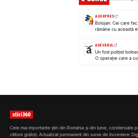
AGERPRES
Bolojan: Cei care fac
rămâne cu această et
instanțele
ADEVĂRUL
Un fost polițist boln
O operație care a cos
decontare
stiri360
Cele mai importante știri din România și din lume, condensate p
cititorii grăbiți. Actualizat permanent din surse de încredere: Di