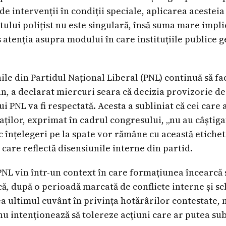
de intervenții în condiții speciale, aplicarea aceste
tului polițist nu este singulară, însă suma mare impli
s atenția asupra modului în care instituțiile publice g
nile din Partidul Național Liberal (PNL) continuă să fa
jan, a declarat miercuri seara că decizia provizorie d
 PNL va fi respectată. Acesta a subliniat că cei care 
aților, exprimat în cadrul congresului, „nu au câștiga
c înțelegeri pe la spate vor rămâne cu această etichet
e care reflectă disensiunile interne din partid.
 PNL vin într-un context în care formațiunea încearcă 
că, după o perioadă marcată de conflicte interne și s
ea ultimul cuvânt în privința hotărârilor contestate, 
nu intenționează să tolereze acțiuni care ar putea s