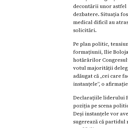
decontării unor astfel 
dezbatere. Situația fos
medical dificil au atra
solicitări.
Pe plan politic, tensiu
formațiunii, Ilie Bolo
hotărârilor Congresului
votul majorității deleg
adăugat că „cei care fa
instanțele”, o afirmați
Declarațiile liderului
poziția pe scena politi
Deși instanțele vor av
sugerează că partidul 