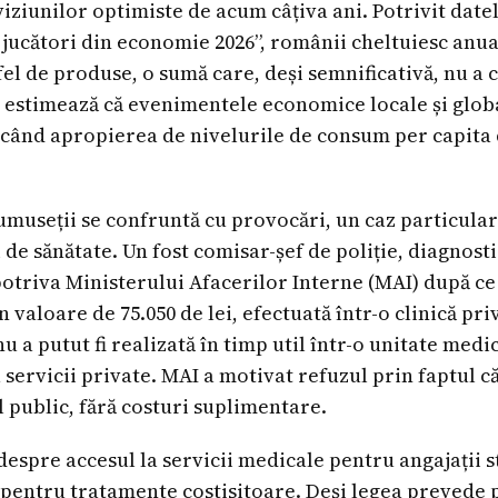
viziunilor optimiste de acum câțiva ani. Potrivit date
jucători din economie 2026”, românii cheltuiesc anu
fel de produse, o sumă care, deși semnificativă, nu a 
ii estimează că evenimentele economice locale și glob
icând apropierea de nivelurile de consum per capita 
rumuseții se confruntă cu provocări, un caz particular
e sănătate. Un fost comisar-șef de poliție, diagnosti
otriva Ministerului Afacerilor Interne (MAI) după ce i
 valoare de 75.050 de lei, efectuată într-o clinică priv
nu a putut fi realizată în timp util într-o unitate medi
 servicii private. MAI a motivat refuzul prin faptul că 
l public, fără costuri suplimentare.
despre accesul la servicii medicale pentru angajații st
u pentru tratamente costisitoare. Deși legea prevede 