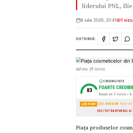
liderului PNL, Ilie
8 iulie 2026, 20:41
1
vizua
DISTRIBUIE:
Foto:
ZF (zf.ro)
CREDIBILITATE
FOARTE CREDIBI
83
Bazat pe
3
surse
• 8 
AI: NESIGUR
·
NaN
/100
AI SCAN
VEZI TOT RĂSPUNSUL AI
Piața produselor cosme