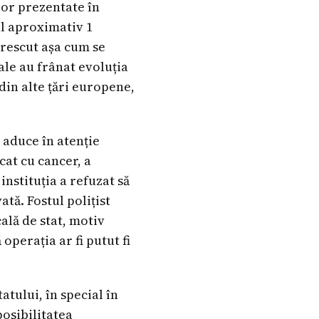
lor prezentate în
al aproximativ 1
crescut așa cum se
ale au frânat evoluția
din alte țări europene,
 aduce în atenție
cat cu cancer, a
nstituția a refuzat să
ată. Fostul polițist
cală de stat, motiv
operația ar fi putut fi
atului, în special în
posibilitatea