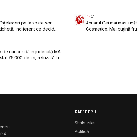
ZF
 înțelegeri pe la spate vor
Anuarul Cei mai mari jucă
ichetă, indiferent ce decid
Cosmetice. Mai puţină f
av de cancer dă în judecată MAI.
tat 75.000 de lei, refuzată la
CATEGORII
Știrile zilei
entru
Politică
gi24,