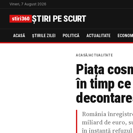
Vineri, 7 August 2026
ȘTIRI PE SCURT
stiri360
ACASĂ
ȘTIRILE ZILEI
POLITICĂ
ACTUALITATE
ECONOM
ACASĂ
/
ACTUALITATE
Piața cos
în timp ce
decontarea
România înregistre
miliard de euro, su
în instanță refuzul