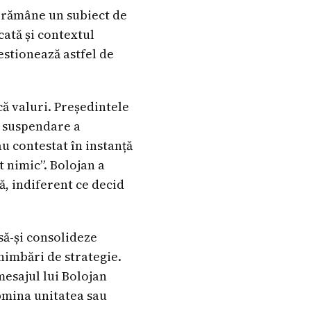
ia rămâne un subiect de
cată și contextul
estionează astfel de
că valuri. Președintele
e suspendare a
au contestat în instanță
t nimic”. Bolojan a
ă, indiferent ce decid
să-și consolideze
chimbări de strategie.
mesajul lui Bolojan
ubmina unitatea sau