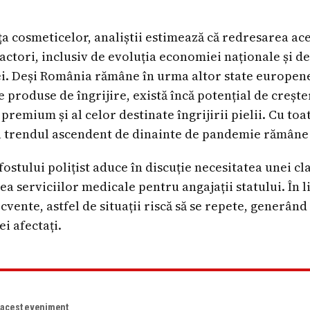
ța cosmeticelor, analiștii estimează că redresarea ac
actori, inclusiv de evoluția economiei naționale și de
i. Deși România rămâne în urma altor state europene
produse de îngrijire, există încă potențial de creșter
remium și al celor destinate îngrijirii pielii. Cu toa
la trendul ascendent de dinainte de pandemie rămâne 
fostului polițist aduce în discuție necesitatea unei cla
a serviciilor medicale pentru angajații statului. În l
cvente, astfel de situații riscă să se repete, generând 
i afectați.
e acest eveniment