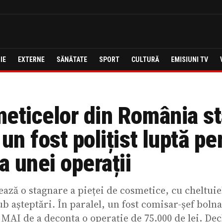
IE
EXTERNE
SĂNĂTATE
SPORT
CULTURĂ
EMISIUNI TV
meticelor din România s
 un fost polițist luptă pe
 unei operații
ază o stagnare a pieței de cosmetice, cu cheltuiel
b așteptări. În paralel, un fost comisar-șef boln
 MAI de a deconta o operație de 75.000 de lei. Dec