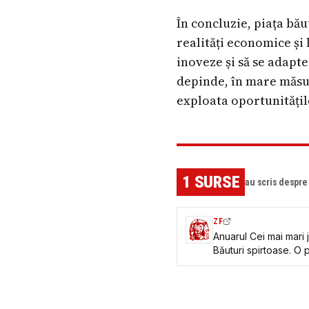
În concluzie, piața bău
realități economice și 
inoveze și să se adapte
depinde, în mare măsură
exploata oportunități
1
SURSE
au scris despr
ZF
Anuarul Cei mai mari
Băuturi spirtoase. O 