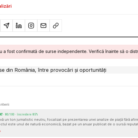
lizări
u a fost confirmată de surse independente. Verifică înainte să o distr
riterii
AT
·
80
/100 · încredere
85
%
evă un ton jurnalistic neutru, focalizat pe prezentarea unei analize de piață fără afir
ctul este unul de natură economică, bazat pe un anuar publicat de o sursă reputată
informațiilor prezentate. Nu există semnale clare de manipulare sau teorii conspira
eneficia de mai multe surse sau citate directe pentru a consolida și mai mult ver