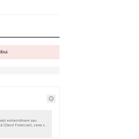
ibui.
mații extraordinare sau
 (Ziarul Financiar), ceea ce
tive. Cu toate acestea,