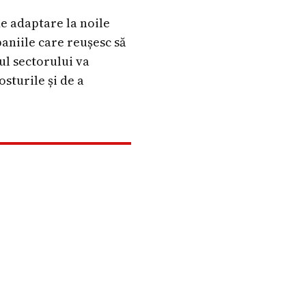
de adaptare la noile
paniile care reușesc să
ul sectorului va
sturile și de a