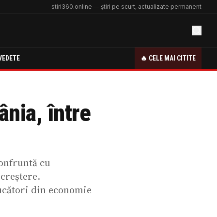
stiri360.online — știri pe scurt, actualizate permanent
VEDETE
🔥 CELE MAI CITITE
ânia, între
confruntă cu
 creștere.
jucători din economie