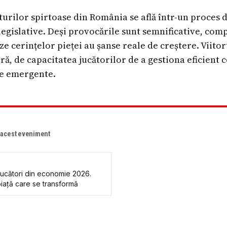
turilor spirtoase din România se află într-un proces 
legislative. Deși provocările sunt semnificative, com
ze cerințelor pieței au șanse reale de creștere. Viitor
, de capacitatea jucătorilor de a gestiona eficient co
le emergente.
e acest eveniment
 jucători din economie 2026.
piaţă care se transformă