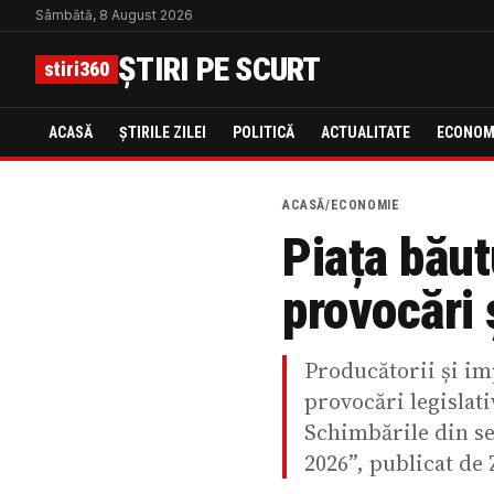
Sâmbătă, 8 August 2026
ȘTIRI PE SCURT
stiri360
ACASĂ
ȘTIRILE ZILEI
POLITICĂ
ACTUALITATE
ECONOM
ACASĂ
/
ECONOMIE
Piața băut
provocări 
Producătorii și im
provocări legislati
Schimbările din se
2026”, publicat de 