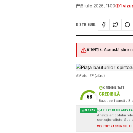
8 iulie 2026, 11:00
1
vizua
DISTRIBUIE:
Această știre n
ATENȚIE:
Foto:
ZF (zf.ro)
CREDIBILITATE
CREDIBILĂ
68
Bazat pe
1
sursă
• 8 c
AI: PROBABIL ADEVĂR
AI SCAN
Analiza articolului rel
senzaționaliste. Subie
conferă credibilitate 
VEZI TOT RĂSPUNSUL AI
articolul ar fi putut b