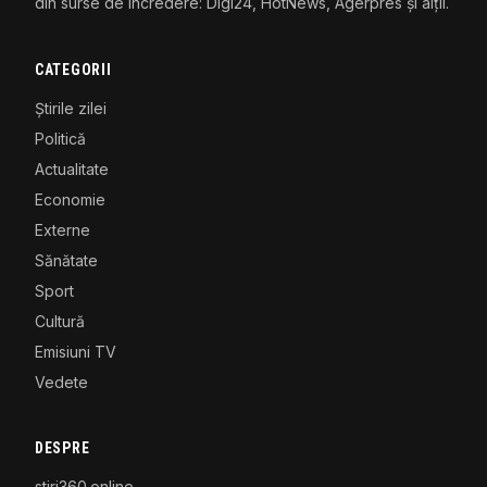
din surse de încredere: Digi24, HotNews, Agerpres și alții.
CATEGORII
Știrile zilei
Politică
Actualitate
Economie
Externe
Sănătate
Sport
Cultură
Emisiuni TV
Vedete
DESPRE
stiri360.online