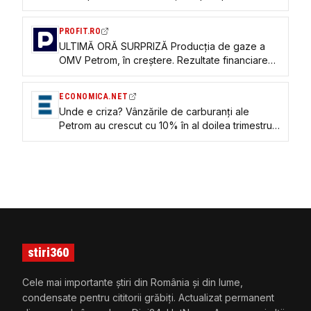
scump decât acum un an. Taxa de solidaritate şi
plafonarea marjelor limitează câştigurile
PROFIT.RO
ULTIMĂ ORĂ SURPRIZĂ Producția de gaze a
OMV Petrom, în creștere. Rezultate financiare
mai slabe, ca urmare a reglementării TABEL
ECONOMICA.NET
Unde e criza? Vânzările de carburanți ale
Petrom au crescut cu 10% în al doilea trimestru
al anului
stiri360
Cele mai importante știri din România și din lume,
condensate pentru cititorii grăbiți. Actualizat permanent