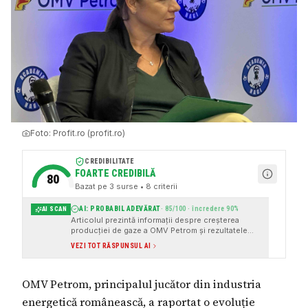
Foto:
Profit.ro (profit.ro)
CREDIBILITATE
FOARTE CREDIBILĂ
80
Bazat pe
3
surse
• 8 criterii
AI: PROBABIL ADEVĂRAT
·
85
/100 · încredere
90
%
AI SCAN
Articolul prezintă informații despre creșterea
producției de gaze a OMV Petrom și rezultatele
financiare ale companiei, cu surse instituționale
VEZI TOT RĂSPUNSUL AI
și date concrete.
OMV Petrom, principalul jucător din industria
energetică românească, a raportat o evoluție