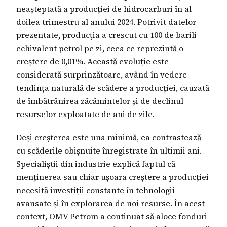
neașteptată a producției de hidrocarburi în al
doilea trimestru al anului 2024. Potrivit datelor
prezentate, producția a crescut cu 100 de barili
echivalent petrol pe zi, ceea ce reprezintă o
creștere de 0,01%. Această evoluție este
considerată surprinzătoare, având în vedere
tendința naturală de scădere a producției, cauzată
de îmbătrânirea zăcămintelor și de declinul
resurselor exploatate de ani de zile.
Deși creșterea este una minimă, ea contrastează
cu scăderile obișnuite înregistrate în ultimii ani.
Specialiștii din industrie explică faptul că
menținerea sau chiar ușoara creștere a producției
necesită investiții constante în tehnologii
avansate și în explorarea de noi resurse. În acest
context, OMV Petrom a continuat să aloce fonduri