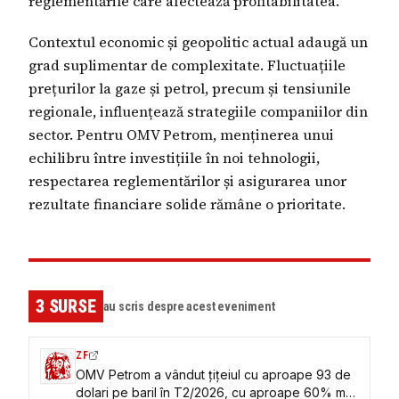
reglementările care afectează profitabilitatea.
Contextul economic și geopolitic actual adaugă un
grad suplimentar de complexitate. Fluctuațiile
prețurilor la gaze și petrol, precum și tensiunile
regionale, influențează strategiile companiilor din
sector. Pentru OMV Petrom, menținerea unui
echilibru între investițiile în noi tehnologii,
respectarea reglementărilor și asigurarea unor
rezultate financiare solide rămâne o prioritate.
3
SURSE
au scris despre acest eveniment
ZF
OMV Petrom a vândut ţiţeiul cu aproape 93 de
dolari pe baril în T2/2026, cu aproape 60% mai