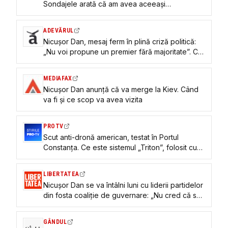
Sondajele arată că am avea aceeași
configurație parlamentară, de ce să pierdem
câteva luni, să mărim starea de incertitudine și
ADEVĂRUL
să ajungem la același rezultat
Nicușor Dan, mesaj ferm în plină criză politică:
„Nu voi propune un premier fără majoritate”. Ce
spune despre o alianță cu AUR
MEDIAFAX
Nicușor Dan anunță că va merge la Kiev. Când
va fi și ce scop va avea vizita
PROTV
Scut anti-dronă american, testat în Portul
Constanța. Ce este sistemul „Triton”, folosit cu
succes în SUA și Europa
LIBERTATEA
Nicușor Dan se va întâlni luni cu liderii partidelor
din fosta coaliție de guvernare: „Nu cred că se
degajă o soluție”
GÂNDUL