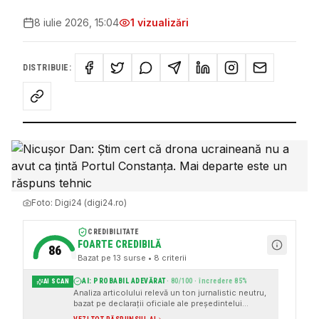
8 iulie 2026, 15:04
1
vizualizări
DISTRIBUIE:
Foto:
Digi24 (digi24.ro)
CREDIBILITATE
FOARTE CREDIBILĂ
86
Bazat pe
13
surse
• 8 criterii
AI: PROBABIL ADEVĂRAT
·
80
/100 · încredere
85
%
AI SCAN
Analiza articolului relevă un ton jurnalistic neutru,
bazat pe declarații oficiale ale președintelui
României, Nicușor Dan, și pe relatări ale unor