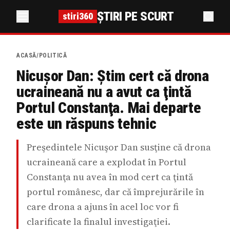
ȘTIRI PE SCURT
stiri360
ACASĂ
/
POLITICĂ
Nicuşor Dan: Știm cert că drona
ucraineană nu a avut ca ţintă
Portul Constanţa. Mai departe
este un răspuns tehnic
Preşedintele Nicuşor Dan susţine că drona
ucraineană care a explodat în Portul
Constanţa nu avea în mod cert ca ţintă
portul românesc, dar că împrejurările în
care drona a ajuns în acel loc vor fi
clarificate la finalul investigaţiei.