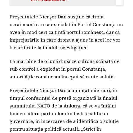
VEZI TOT RĂSPUNSUL AI
surse media recunoscute. Deși subiectul este
sensibil și implică aspecte de securitate
națională, afirmațiile sunt atribuite clar unei figuri
Preşedintele Nicuşor Dan susţine că drona
publice și sunt susținute de multiple surse media
independente. Nu există semnale clare de
ucraineană care a explodat în Portul Constanţa nu
manipulare sau senzaționalism, însă lipsa
detaliilor tehnice din investigația în curs și a unor
avea în mod cert ca ţintă portul românesc, dar că
surse instituționale di
împrejurările în care drona a ajuns în acel loc vor
fi clarificate la finalul investigaţiei.
La mai bine de o lună după ce o dronă scăpată de
sub control a explodat în portul Constanța,
autoritățile române au început să caute soluții.
Președintele Nicușor Dan a anunțat miercuri, în
timpul conferinței de presă organizată la finalul
summitului NATO de la Ankara, că se va întâlni
luni cu liderii partidelor din fosta coaliție de
guvernare, în încercarea de a identifica o soluție
pentru situația politică actuală. „Strict în