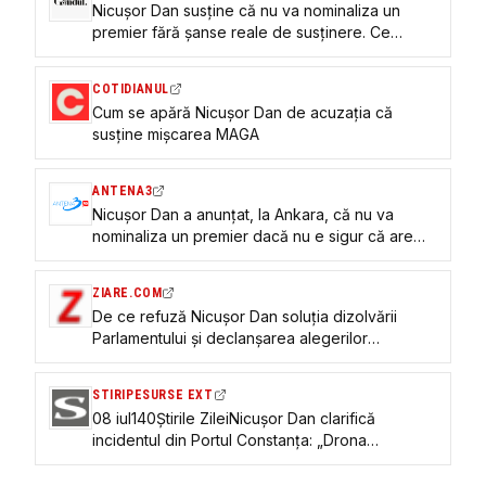
Nicușor Dan susține că nu va nominaliza un
premier fără șanse reale de susținere. Ce
spune despre Grindeanu şi Mureşan
COTIDIANUL
Cum se apără Nicușor Dan de acuzația că
susține mișcarea MAGA
ANTENA3
Nicușor Dan a anunțat, la Ankara, că nu va
nominaliza un premier dacă nu e sigur că are
majoritate: „Nu simt că se degajă o soluție”
ZIARE.COM
De ce refuză Nicușor Dan soluția dizolvării
Parlamentului și declanșarea alegerilor
anticipate: "Este puțin probabil"
STIRIPESURSE EXT
08 iul140Știrile ZileiNicușor Dan clarifică
incidentul din Portul Constanța: „Drona
ucraineană nu a vizat România”. Anunță un canal
direct cu Ucraina