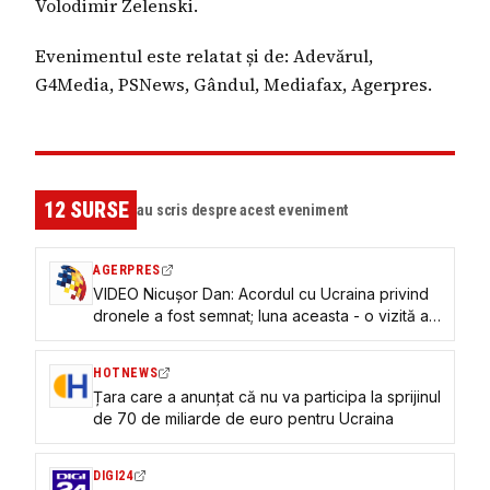
Volodimir Zelenski.
Evenimentul este relatat și de: Adevărul,
G4Media, PSNews, Gândul, Mediafax, Agerpres.
12
SURSE
au scris despre acest eveniment
AGERPRES
VIDEO Nicușor Dan: Acordul cu Ucraina privind
dronele a fost semnat; luna aceasta - o vizită a
unor experți
HOTNEWS
Țara care a anunțat că nu va participa la sprijinul
de 70 de miliarde de euro pentru Ucraina
DIGI24