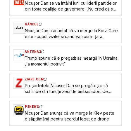
Nicușor Dan se va întâlni luni cu liderii partidelor
din fosta coaliție de guvernare: „Nu cred că se
degajă o soluție”
GÂNDUL
Nicușor Dan a anunțat că va merge la Kiev. Care
este scopul vizitei și când va sosi în țara
bombardată de Rusia
ANTENA3
Trump spune că e pregătit să meargă în Ucraina
„la momentul potrivit”
ZIARE.COM
Președintele Nicușor Dan se pregătește să
schimbe din funcții zeci de ambasadori. Ce
așteaptă șeful statului de la diplomați și care
sunt domeniile care îl interesează
PSNEWS
Nicuşor Dan anunță că va merge la Kiev peste
o săptămână pentru acordul legat de drone