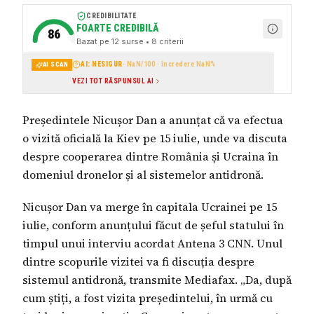
CREDIBILITATE
FOARTE CREDIBILĂ
86
Bazat pe
12
surse
• 8 criterii
AI: NESIGUR
·
NaN
/100 · încredere
NaN
%
AI SCAN
VEZI TOT RĂSPUNSUL AI
Președintele Nicușor Dan a anunțat că va efectua
o vizită oficială la Kiev pe 15 iulie, unde va discuta
despre cooperarea dintre România și Ucraina în
domeniul dronelor și al sistemelor antidronă.
Nicușor Dan va merge în capitala Ucrainei pe 15
iulie, conform anunțului făcut de șeful statului în
timpul unui interviu acordat Antena 3 CNN. Unul
dintre scopurile vizitei va fi discuția despre
sistemul antidronă, transmite Mediafax. „Da, după
cum știți, a fost vizita președintelui, în urmă cu