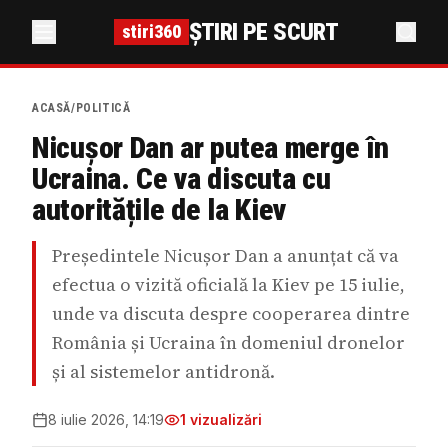
ȘTIRI PE SCURT
stiri360
ACASĂ
/
POLITICĂ
Nicușor Dan ar putea merge în
Ucraina. Ce va discuta cu
autoritățile de la Kiev
Președintele Nicușor Dan a anunțat că va
efectua o vizită oficială la Kiev pe 15 iulie,
unde va discuta despre cooperarea dintre
România și Ucraina în domeniul dronelor
și al sistemelor antidronă.
8 iulie 2026, 14:19
1
vizualizări