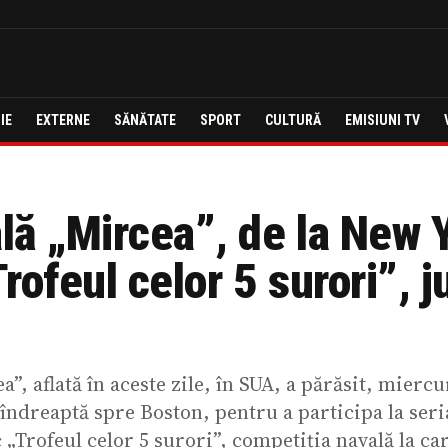
IE
EXTERNE
SĂNĂTATE
SPORT
CULTURĂ
EMISIUNI TV
lă „Mircea”, de la New Y
rofeul celor 5 surori”, j
”, aflată în aceste zile, în SUA, a părăsit, mierc
 îndreaptă spre Boston, pentru a participa la ser
oc „Trofeul celor 5 surori”, competiția navală la ca