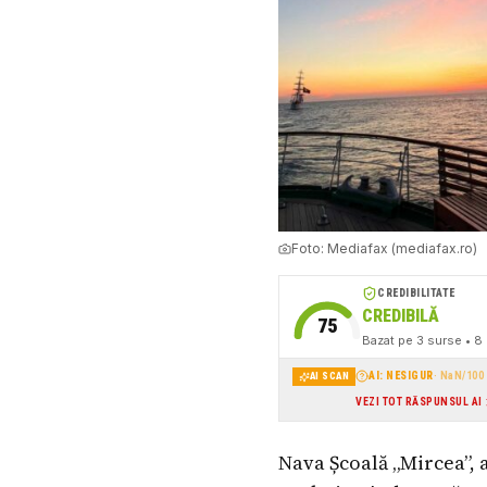
Foto:
Mediafax (mediafax.ro)
CREDIBILITATE
CREDIBILĂ
75
Bazat pe
3
surse
• 8 
AI: NESIGUR
·
NaN
/100
AI SCAN
VEZI TOT RĂSPUNSUL AI
Nava Școală „Mircea”, a