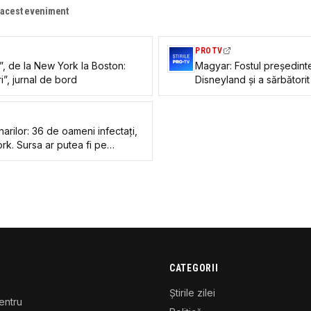
e acest eveniment
PROTV
, de la New York la Boston:
Magyar: Fostul președinte
i”, jurnal de bord
Disneyland și a sărbătorit
bani publici
arilor: 36 de oameni infectați,
ork. Sursa ar putea fi pe
or
CATEGORII
Știrile zilei
entru