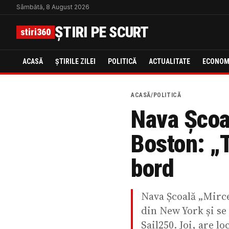
Sâmbătă, 8 August 2026
ȘTIRI PE SCURT
stiri360
ACASĂ
ȘTIRILE ZILEI
POLITICĂ
ACTUALITATE
ECONOM
ACASĂ
/
POLITICĂ
Nava Școa
Boston: „T
bord
Nava Școală „Mircea
din New York și se
Sail250. Joi, are l