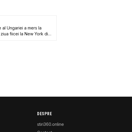
 al Ungariei a mers la
 ziua fiicei la New York din
DESPRE
stiri360.online