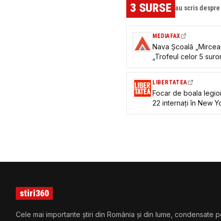
3
SURSE
au scris despr
MEDIAFAX
Nava Școală „Mircea”
„Trofeul celor 5 suror
LIBERTATEA
Focar de boala legion
22 internați în New Y
acoperișurile clădiril
stiri360
Cele mai importante știri din România și din lume, condensate p