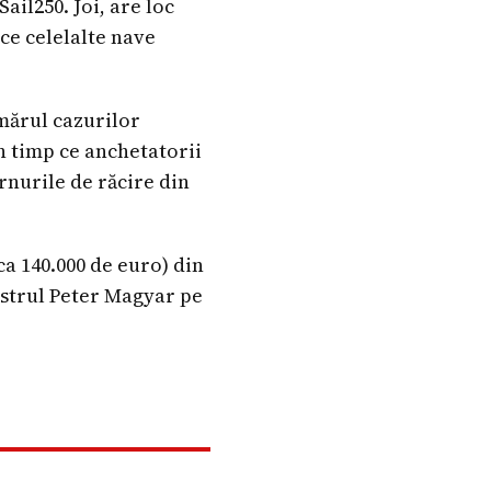
ail250. Joi, are loc
 ce celelalte nave
mărul cazurilor
în timp ce anchetatorii
rnurile de răcire din
ca 140.000 de euro) din
istrul Peter Magyar pe