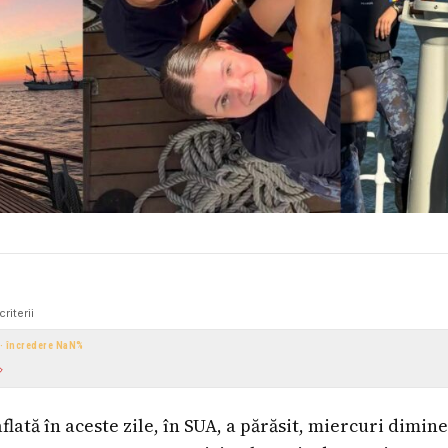
criterii
 · încredere
NaN
%
flată în aceste zile, în SUA, a părăsit, miercuri dimin