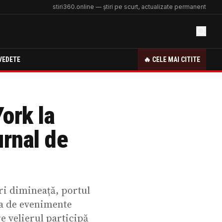
stiri360.online — știri pe scurt, actualizate permanent
VEDETE
🔥 CELE MAI CITITE
ork la
urnal de
uri dimineață, portul
ia de evenimente
re velierul participă