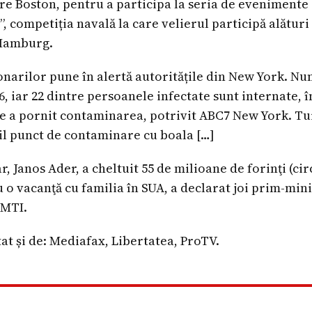
re Boston, pentru a participa la seria de evenimente S
”, competiția navală la care velierul participă alături
 Hamburg.
onarilor pune în alertă autoritățile din New York. Nu
6, iar 22 dintre persoanele infectate sunt internate, 
de a pornit contaminarea, potrivit ABC7 New York. Tu
il punct de contaminare cu boala […]
, Janos Ader, a cheltuit 55 de milioane de forinţi (cir
 o vacanţă cu familia în SUA, a declarat joi prim-min
 MTI.
at și de: Mediafax, Libertatea, ProTV.