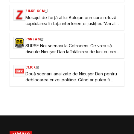
conducere aleasă la Congres
ZIARE.COM
Mesajul de forță al lui Bolojan prin care refuză
capitularea în fața interferenței justiției: "Am ales
să ne decidem propria soartă. PNL este din nou
puternic”
PSNEWS
SURSE Noi scenarii la Cotroceni. Ce vrea să
discute Nicușor Dan la întâlnirea de luni cu cei
patru lideri
CLICK
Două scenarii analizate de Nicușor Dan pentru
deblocarea crizei politice. Când ar putea fi
numit premierul