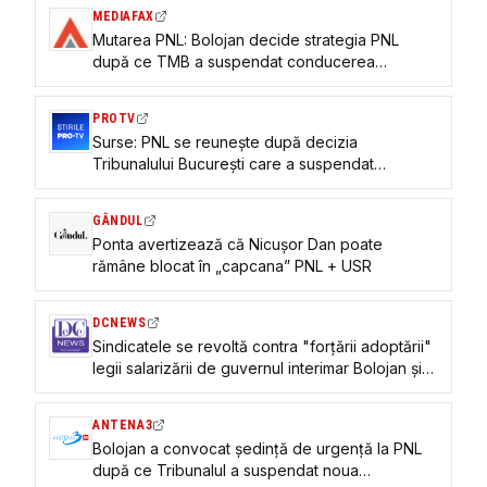
PNL intră în ședință
MEDIAFAX
Mutarea PNL: Bolojan decide strategia PNL
după ce TMB a suspendat conducerea
partidului. Hotărârile înaintea consultărilor cu
președintele Nicușor Dan
PROTV
Surse: PNL se reunește după decizia
Tribunalului București care a suspendat
hotărârile Congresului extrordinar
GÂNDUL
Ponta avertizează că Nicușor Dan poate
rămâne blocat în „capcana” PNL + USR
DCNEWS
Sindicatele se revoltă contra "forțării adoptării"
legii salarizării de guvernul interimar Bolojan și
cer întâlniri urgente cu PSD și PNL
ANTENA3
Bolojan a convocat ședință de urgență la PNL
după ce Tribunalul a suspendat noua