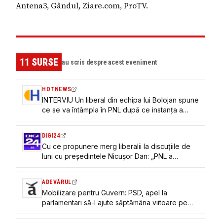
Antena3, Gândul, Ziare.com, ProTV.
11
SURSE
au scris despre acest eveniment
HOTNEWS
INTERVIU Un liberal din echipa lui Bolojan spune
ce se va întâmpla în PNL după ce instanța a
suspendat deciziile Congresului. „Majoritățile nu
se schimbă”
DIGI24
Cu ce propunere merg liberalii la discuțiile de
luni cu președintele Nicușor Dan: „PNL a
flexibilizat deja suficient mandatul”
ADEVĂRUL
Mobilizare pentru Guvern: PSD, apel la
parlamentari să-l ajute săptămâna viitoare pe
Nicușor Dan. UDMR cere renunțarea la orgolii,