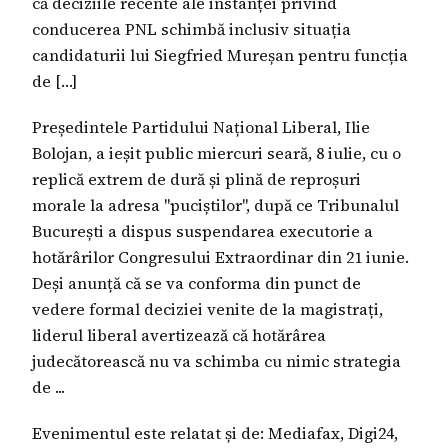
că deciziile recente ale instanței privind
conducerea PNL schimbă inclusiv situația
candidaturii lui Siegfried Mureșan pentru funcția
de […]
Președintele Partidului Național Liberal, Ilie
Bolojan, a ieșit public miercuri seară, 8 iulie, cu o
replică extrem de dură și plină de reproșuri
morale la adresa "puciștilor", după ce Tribunalul
București a dispus suspendarea executorie a
hotărârilor Congresului Extraordinar din 21 iunie.
Deși anunță că se va conforma din punct de
vedere formal deciziei venite de la magistrați,
liderul liberal avertizează că hotărârea
judecătorească nu va schimba cu nimic strategia
de ...
Evenimentul este relatat și de: Mediafax, Digi24,