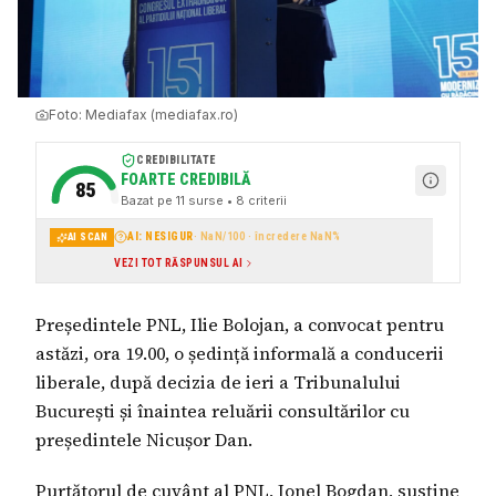
Foto:
Mediafax (mediafax.ro)
CREDIBILITATE
FOARTE CREDIBILĂ
85
Bazat pe
11
surse
• 8 criterii
AI: NESIGUR
·
NaN
/100 · încredere
NaN
%
AI SCAN
VEZI TOT RĂSPUNSUL AI
Președintele PNL, Ilie Bolojan, a convocat pentru
astăzi, ora 19.00, o ședință informală a conducerii
liberale, după decizia de ieri a Tribunalului
București și înaintea reluării consultărilor cu
președintele Nicușor Dan.
Purtătorul de cuvânt al PNL, Ionel Bogdan, susține