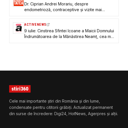
Dr. Ciprian Andrei Morariu, despre
endometrioză, contraceptive și vizite mai
regulate la ginecolog: „Corpul femeii este supus
unui maraton hormonal”
ACTIVENEWS
9 iulie: Cinstirea Sfintei Icoane a Maicii Domnului
Îndrumătoarea de la Mănăstirea Neamț, cea mai
veche icoană făcătoare de minuni din România
stiri360
Cele mai importante știri din România și din lume,
condensate pentru cititorii grăbiți. Actualizat permanent
din surse de încredere: Digi24, HotNews, Agerpres și alții.