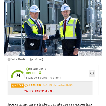
Foto:
Profit.ro (profit.ro)
CREDIBILITATE
CREDIBILĂ
74
Bazat pe
3
surse
• 8 criterii
AI: NESIGUR
·
NaN
/100 · încredere
NaN
%
AI SCAN
VEZI TOT RĂSPUNSUL AI
Această mutare strategică integrează expertiza