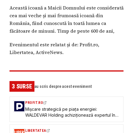
Această icoană a Maicii Domnului este considerată
cea mai veche și mai frumoasă icoană din
România, fiind cunoscută în toată lumea ca
făcătoare de minuni. Timp de peste 600 de ani,
Evenimentul este relatat și de: Profit.ro,
Libertatea, ActiveNews.
3
SURSE
au scris despre acest eveniment
PROFIT.RO
Mișcare strategică pe piața energiei:
WALDEVAR Holding achiziționează expertul în
rețele electrice de înaltă tensiune Elemo și
lansează compania WALDEVAR Power Grid
LIBERTATEA