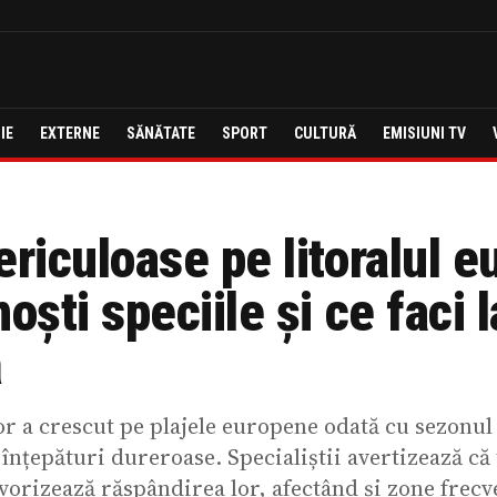
IE
EXTERNE
SĂNĂTATE
SPORT
CULTURĂ
EMISIUNI TV
riculoase pe litoralul e
ști speciile și ce faci l
ă
a crescut pe plajele europene odată cu sezonul e
 înțepături dureroase. Specialiștii avertizează c
avorizează răspândirea lor, afectând și zone frecve