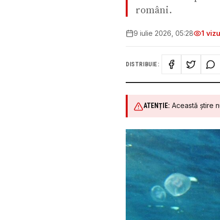
români.
9 iulie 2026, 05:28
1
vizu
DISTRIBUIE:
Această știre n
ATENȚIE: