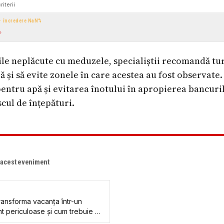
riterii
 · încredere
NaN
%
rile neplăcute cu meduzele, specialiștii recomandă tur
pă și să evite zonele în care acestea au fost observate
pentru apă și evitarea înotului în apropierea bancur
cul de înțepături.
e acest eveniment
ansforma vacanța într-un
t periculoase și cum trebuie să
 înțepat