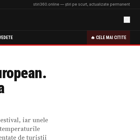
stiri360.online — știri pe scurt, actualizate permanent
VEDETE
🔥 CELE MAI CITITE
uropean.
a
stival, iar unele
ă temperaturile
ntate de turiștii