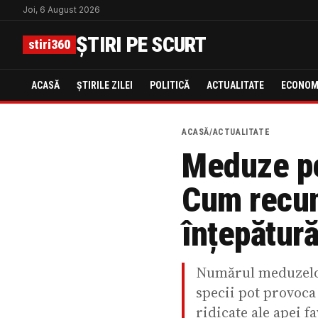
Joi, 6 August 2026
ȘTIRI PE SCURT
stiri360
ACASĂ
ȘTIRILE ZILEI
POLITICĂ
ACTUALITATE
ECONOM
ACASĂ
/
ACTUALITATE
Meduze pe
Cum recuno
înțepătur
Numărul meduzelor 
specii pot provoca
ridicate ale apei f