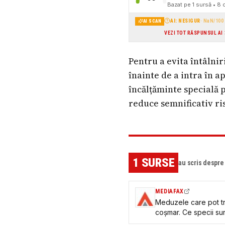
Bazat pe
1
sursă
• 8 c
AI: NESIGUR
·
NaN
/100
AI SCAN
VEZI TOT RĂSPUNSUL AI
Pentru a evita întâlni
înainte de a intra în a
încălțăminte specială 
reduce semnificativ ris
1
SURSE
au scris despr
MEDIAFAX
Meduzele care pot tr
coșmar. Ce specii sun
reacționezi dacă ești