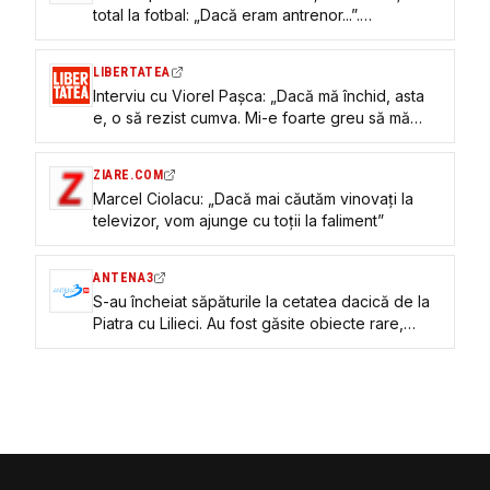
total la fotbal: „Dacă eram antrenor...”.
Promisiunea făcută soției după retragerea din
2017
LIBERTATEA
Interviu cu Viorel Pașca: „Dacă mă închid, asta
e, o să rezist cumva. Mi-e foarte greu să mă
gândesc la asta”
ZIARE.COM
Marcel Ciolacu: „Dacă mai căutăm vinovați la
televizor, vom ajunge cu toții la faliment”
ANTENA3
S-au încheiat săpăturile la cetatea dacică de la
Piatra cu Lilieci. Au fost găsite obiecte rare,
printre care o fibulă romană