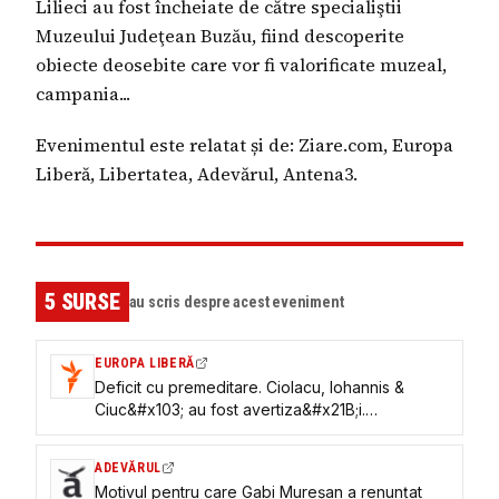
Lilieci au fost încheiate de către specialiştii
Muzeului Judeţean Buzău, fiind descoperite
obiecte deosebite care vor fi valorificate muzeal,
campania...
Evenimentul este relatat și de: Ziare.com, Europa
Liberă, Libertatea, Adevărul, Antena3.
5
SURSE
au scris despre acest eveniment
EUROPA LIBERĂ
Deficit cu premeditare. Ciolacu, Iohannis &
Ciuc&#x103; au fost avertiza&#x21B;i.
Documente „strict confiden&#x21B;iale”
ADEVĂRUL
Motivul pentru care Gabi Mureșan a renunțat