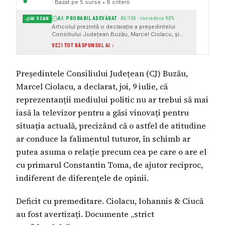
Bazat pe
5
surse
• 8 criterii
AI: PROBABIL ADEVĂRAT
·
85
/100 · încredere
90
%
AI SCAN
Articolul prezintă o declarație a președintelui
Consiliului Județean Buzău, Marcel Ciolacu, și
oferă surse instituționale și link-uri către
VEZI TOT RĂSPUNSUL AI
documente pentru a susține informațiile
prezentate. De asemenea, articolul menționează
evenimente și persoane reale, ceea ce sporește
Președintele Consiliului Județean (CJ) Buzău,
credibilitatea informațiilor.
Marcel Ciolacu, a declarat, joi, 9 iulie, că
reprezentanții mediului politic nu ar trebui să mai
iasă la televizor pentru a găsi vinovați pentru
situația actuală, precizând că o astfel de atitudine
ar conduce la falimentul tuturor, în schimb ar
putea asuma o relație precum cea pe care o are el
cu primarul Constantin Toma, de ajutor reciproc,
indiferent de diferențele de opinii.
Deficit cu premeditare. Ciolacu, Iohannis & Ciucă
au fost avertizați. Documente „strict