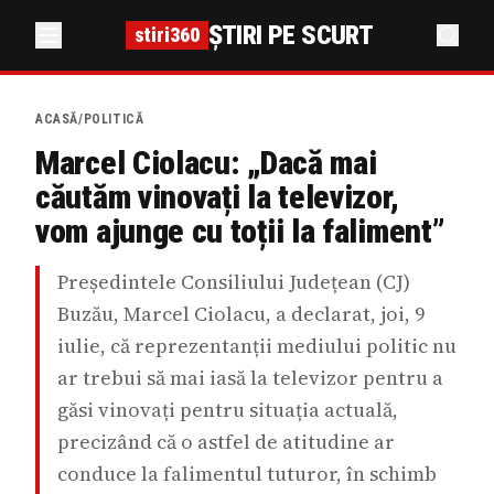
ȘTIRI PE SCURT
stiri360
ACASĂ
/
POLITICĂ
Marcel Ciolacu: „Dacă mai
căutăm vinovați la televizor,
vom ajunge cu toții la faliment”
Președintele Consiliului Județean (CJ)
Buzău, Marcel Ciolacu, a declarat, joi, 9
iulie, că reprezentanții mediului politic nu
ar trebui să mai iasă la televizor pentru a
găsi vinovați pentru situația actuală,
precizând că o astfel de atitudine ar
conduce la falimentul tuturor, în schimb