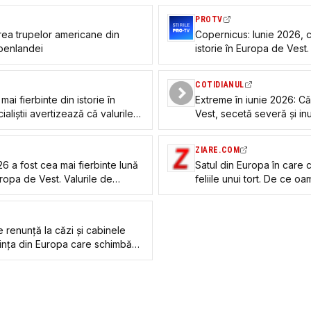
PROTV
ea trupelor americane din
Copernicus: Iunie 2026, c
roenlandei
istorie în Europa de Vest.
COTIDIANUL
ai fierbinte din istorie în
Extreme în iunie 2026: C
aliștii avertizează că valurile
Vest, secetă severă și in
ni tot mai frecvente
ZIARE.COM
6 a fost cea mai fierbinte lună
Satul din Europa în care 
Europa de Vest. Valurile de
feliile unui tort. De ce o
 intense
locuiască permanent aic
e renunță la căzi și cabinele
ința din Europa care schimbă
erne