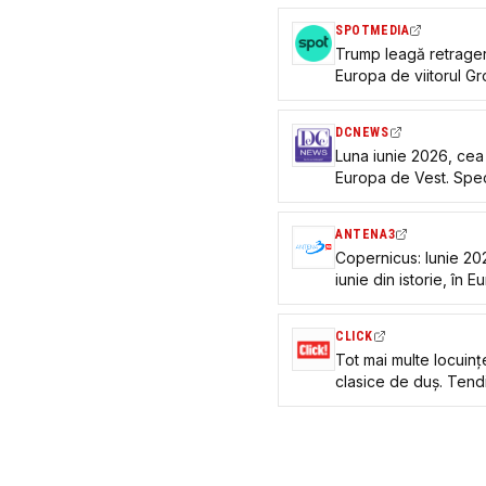
SPOTMEDIA
Trump leagă retrager
Europa de viitorul G
DCNEWS
Luna iunie 2026, cea m
Europa de Vest. Speci
de caniculă vor deve
ANTENA3
Copernicus: Iunie 202
iunie din istorie, în 
caniculă vor fi și mai
CLICK
Tot mai multe locuinț
clasice de duș. Tend
designul băilor mod