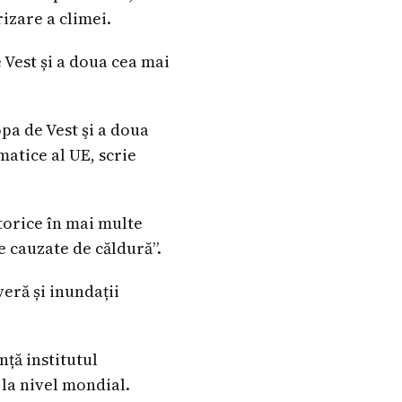
izare a climei.
 Vest și a doua cea mai
pa de Vest şi a doua
matice al UE, scrie
torice în mai multe
e cauzate de căldură”.
eră și inundații
nță institutul
la nivel mondial.