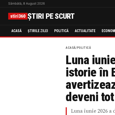
Sâmbătă, 8 August 2026
ȘTIRI PE SCURT
stiri360
ACASĂ
ȘTIRILE ZILEI
POLITICĂ
ACTUALITATE
ECONOM
ACASĂ
/
POLITICĂ
Luna iunie
istorie în
avertizeaz
deveni tot
Luna iunie 2026 a 