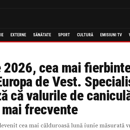
IE
EXTERNE
SĂNĂTATE
SPORT
CULTURĂ
EMISIUNI TV
 2026, cea mai fierbinte
 Europa de Vest. Specialiș
ă că valurile de canicul
 mai frecvente
devenit cea mai călduroasă lună iunie măsurată 