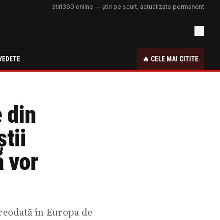
stiri360.online — știri pe scurt, actualizate permanent
VEDETE
🔥 CELE MAI CITITE
 din
tii
ă vor
vreodată în Europa de