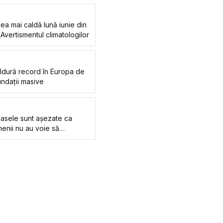
ea mai caldă lună iunie din
 Avertismentul climatologilor
ăldură record în Europa de
undații masive
casele sunt așezate ca
amenii nu au voie să
i VIDEO