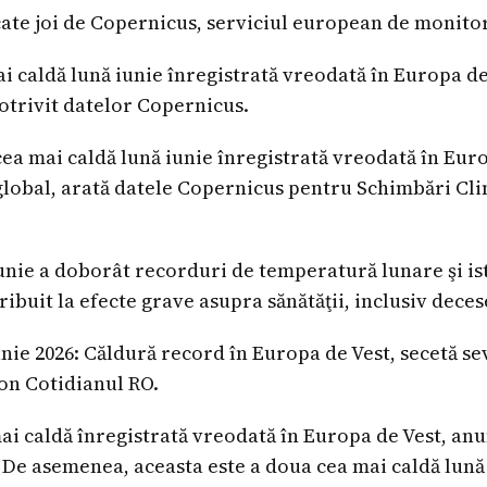
cate joi de Copernicus, serviciul european de monitor
ai caldă lună iunie înregistrată vreodată în Europa de
potrivit datelor Copernicus.
cea mai caldă lună iunie înregistrată vreodată în Euro
 global, arată datele Copernicus pentru Schimbări Cli
iunie a doborât recorduri de temperatură lunare şi is
ribuit la efecte grave asupra sănătăţii, inclusiv deces
nie 2026: Căldură record în Europa de Vest, secetă sev
on Cotidianul RO.
ai caldă înregistrată vreodată în Europa de Vest, anu
e asemenea, aceasta este a doua cea mai caldă lună 