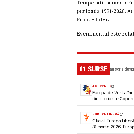
Temperatura medie înre
perioada 1991-2020. Ace
France Inter.
Evenimentul este relat
11
SURSE
au scris desp
AGERPRES
Europa de Vest a înre
din istoria sa (Coper
EUROPA LIBERĂ
Oficial. Europa Libe
31 martie 2026. Euro
asemenea