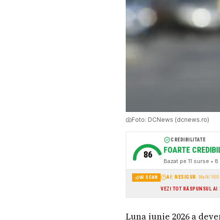
Foto:
DCNews (dcnews.ro)
CREDIBILITATE
FOARTE CREDIBI
86
Bazat pe
11
surse
• 8 
AI: NESIGUR
·
NaN
/100
AI SCAN
VEZI TOT RĂSPUNSUL AI
Luna iunie 2026 a deve