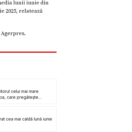
edia lunii iunie din
ie 2025, relatează
, Agerpres.
iitorul celui mai mare
pa, care pregătește
rat cea mai caldă lună iunie