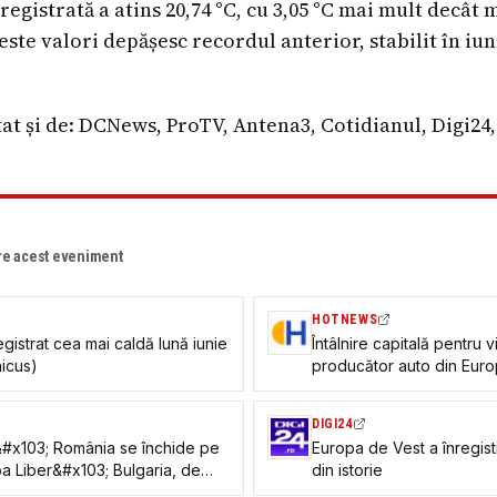
gistrată a atins 20,74 °C, cu 3,05 °C mai mult decât m
ste valori depășesc recordul anterior, stabilit în iun
at și de: DCNews, ProTV, Antena3, Cotidianul, Digi24
re acest eveniment
HOTNEWS
gistrat cea mai caldă lună iunie
Întâlnire capitală pentru v
nicus)
producător auto din Euro
concedieri masive
DIGI24
r&#x103; România se închide pe
Europa de Vest a înregist
pa Liber&#x103; Bulgaria, de
din istorie