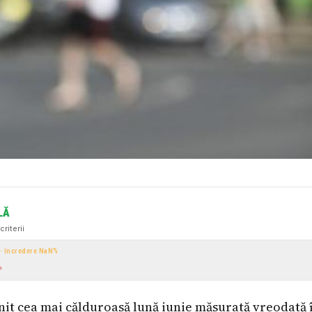
LĂ
criterii
 · încredere
NaN
%
nit cea mai călduroasă lună iunie măsurată vreodată 