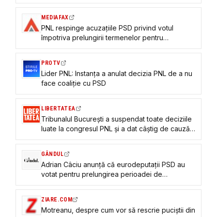
dat dreptate contestatarilor”
MEDIAFAX
PNL respinge acuzațiile PSD privind votul
împotriva prelungirii termenelor pentru
implementarea PNRR: Nu este posibil în actualul
cadru european
PROTV
Lider PNL: Instanța a anulat decizia PNL de a nu
face coaliție cu PSD
LIBERTATEA
Tribunalul București a suspendat toate deciziile
luate la congresul PNL și a dat câștig de cauză
taberei puciștilor. Ce soluții mai are tabăra
Bolojan
GÂNDUL
Adrian Câciu anunță că eurodeputații PSD au
votat pentru prelungirea perioadei de
implementare a PNRR, în timp ce eurodeputații
PNL au votat împotrivă
ZIARE.COM
Motreanu, despre cum vor să rescrie puciștii din