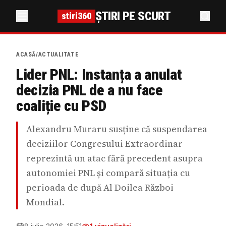
ȘTIRI PE SCURT
stiri360
ACASĂ
/
ACTUALITATE
Lider PNL: Instanța a anulat
decizia PNL de a nu face
coaliție cu PSD
Alexandru Muraru susține că suspendarea
deciziilor Congresului Extraordinar
reprezintă un atac fără precedent asupra
autonomiei PNL și compară situația cu
perioada de după Al Doilea Război
Mondial.