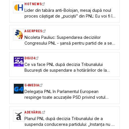
HOTNEWS
Lider din tabăra anti-Bolojan, mesaj după noul
proces câștigat de „puciștii” din PNL: Eu voi fi în
partid foarte multă vreme de acum încolo
AGERPRES
Nicoleta Pauliuc: Suspendarea deciziilor
Congresului PNL - șansă pentru partid de a se
întoarce pe drumul bun
DIGI24
Ce va face PNL după decizia Tribunalului
București de suspendare a hotărârilor de la
Congres. „Nu a dat dreptate contestatarilor”
G4MEDIA
Delegația PNL în Parlamentul European
respinge toate acuzațiile PSD privind votul
împotriva prelungirii termenelor pentru
implementarea PNRR
ADEVĂRUL
Planul PNL după decizia Tribunalului de a
suspenda conducerea partidului: „Instanța nu a