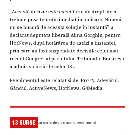
„Această decizie este executorie de drept, deci
trebuie pusă teoretic imediat în aplicare. Nimeni
nu se bucură de această soluție în instanță”, a
declarat deputata liberală Alina Gorghiu, pentru
HotNews, după hotărârea de astăzi a instanței,
prin care au fost suspendate deciziile celui mai
recent Congres al partidului. Tribunalul Bucureşti
a admis solicitările celor 18 …
Evenimentul este relatat și de: ProTV, Adevărul,
Gândul, ActiveNews, HotNews, G4Media.
13
SURSE
au scris despre acest eveniment