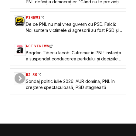
PNL definiția democrației: "Când nu te prezinți
la vot, câștigi la tribunal"
PSNEWS
De ce PNL nu mai vrea guvern cu PSD. Falcă:
Noi suntem victimele și agresorii au fost PSD și
AUR
ACTIVENEWS
Bogdan Tiberiu Iacob: Cutremur în PNL! Instanța
a suspendat conducerea partidului și deciziile
Congresului
BZI.RO
Sondaj politic iulie 2026: AUR domină, PNL în
creștere spectaculoasă, PSD stagnează