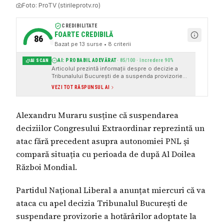
Foto:
ProTV (stirileprotv.ro)
CREDIBILITATE
FOARTE CREDIBILĂ
86
Bazat pe
13
surse
• 8 criterii
AI: PROBABIL ADEVĂRAT
·
85
/100 · încredere
90
%
AI SCAN
Articolul prezintă informații despre o decizie a
Tribunalului București de a suspenda provizorie
deciziile Congresului Extraordinar al PNL,
VEZI TOT RĂSPUNSUL AI
eveniment relatat și de alte surse media
cunoscute, cum ar fi ProTV, Adevărul, Gândul,
ActiveNews, HotNews și G4Media. Articolul oferă
Alexandru Muraru susține că suspendarea
detalii despre reacțiile liderilor PNL și
menționează surse instituționale și citate cu
deciziilor Congresului Extraordinar reprezintă un
atribuire clară.
atac fără precedent asupra autonomiei PNL și
compară situația cu perioada de după Al Doilea
Război Mondial.
Partidul Național Liberal a anunțat miercuri că va
ataca cu apel decizia Tribunalul București de
suspendare provizorie a hotărârilor adoptate la