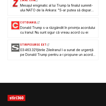
ZIARE.COM
Mesajul enigmatic al lui Trump la finalul summit-
ului NATO de la Ankara: "S-ar putea să dispară
și ei. Și știți ce, s-ar putea să dispar și eu"
COTIDIANUL
Donald Trump s-a răzgândit în privința acordului
cu Iranul: Nu sunt sigur că vreau acord cu ei
STIRIPESURSE EXT
03:463.321Știrile ZileiIranul l-a sunat de urgență
pe Donald Trump pentru a-i propune un acord,
dar răspunsul președintelui SUA a uimit pe toată
lumea: &#x27;Nu știu dacă merită&#x27;
stiri360