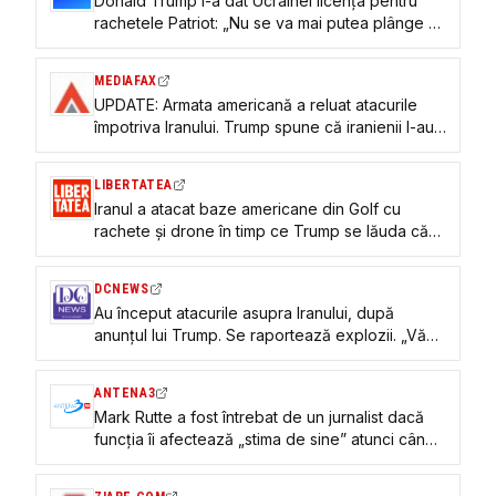
Donald Trump i-a dat Ucrainei licența pentru
rachetele Patriot: „Nu se va mai putea plânge că
nu îi oferim suficient”
MEDIAFAX
UPDATE: Armata americană a reluat atacurile
împotriva Iranului. Trump spune că iranienii l-au
sunat ca să îi ceară un acord
LIBERTATEA
Iranul a atacat baze americane din Golf cu
rachete și drone în timp ce Trump se lăuda că
Teheranul l-a sunat pentru un acord: „Nu știu
dacă merită”
DCNEWS
Au început atacurile asupra Iranului, după
anunțul lui Trump. Se raportează explozii. „Vă
avertizez: Îi vom lovi puternic în seara asta”
ANTENA3
Mark Rutte a fost întrebat de un jurnalist dacă
funcția îi afectează „stima de sine” atunci când
stă lângă Trump și nu spune nimic