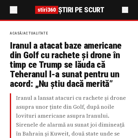
ȘTIRI PE SCURT
stiri360
ACASĂ
/
ACTUALITATE
Iranul a atacat baze americane
din Golf cu rachete și drone în
timp ce Trump se lăuda că
Teheranul l-a sunat pentru un
acord: „Nu știu dacă merită”
Iranul a lansat atacuri cu rachete și drone
asupra unor ținte din Golf, după noile
lovituri americane asupra Iranului.
Sirenele de alarmă au sunat joi dimineață
în Bahrain și Kuweit, două state unde se