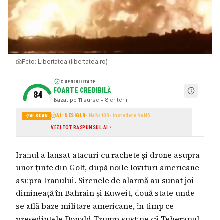
Foto:
Libertatea (libertatea.ro)
CREDIBILITATE
FOARTE CREDIBILĂ
84
Bazat pe
11
surse
• 8 criterii
AI: NESIGUR
·
NaN
/100 · încredere
NaN
%
AI SCAN
VEZI TOT RĂSPUNSUL AI
Iranul a lansat atacuri cu rachete și drone asupra
unor ținte din Golf, după noile lovituri americane
asupra Iranului. Sirenele de alarmă au sunat joi
dimineață în Bahrain și Kuweit, două state unde
se află baze militare americane, în timp ce
președintele Donald Trump susține că Teheranul