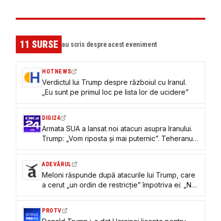
11
SURSE
au scris despre acest eveniment
HOTNEWS
Verdictul lui Trump despre războiul cu Iranul.
„Eu sunt pe primul loc pe lista lor de ucidere”
DIGI24
Armata SUA a lansat noi atacuri asupra Iranului.
Trump: „Vom riposta și mai puternic”. Teheranul:
„Este un ucigaș”
ADEVĂRUL
Meloni răspunde după atacurile lui Trump, care
a cerut „un ordin de restricție” împotriva ei: „Nu
regret absolut nimic”
PROTV