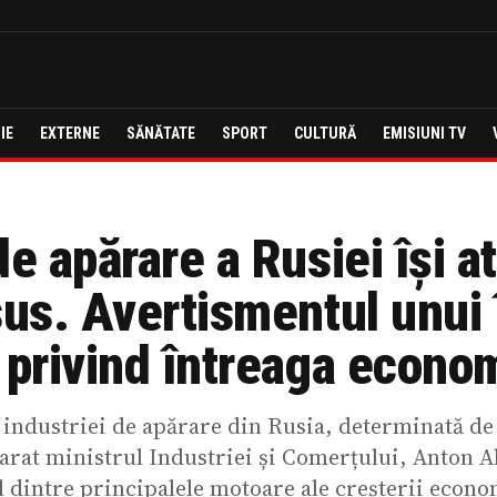
IE
EXTERNE
SĂNĂTATE
SPORT
CULTURĂ
EMISIUNI TV
de apărare a Rusiei își a
sus. Avertismentul unui 
s privind întreaga econom
 industriei de apărare din Rusia, determinată de
larat ministrul Industriei și Comerțului, Anton A
l dintre principalele motoare ale creșterii econom