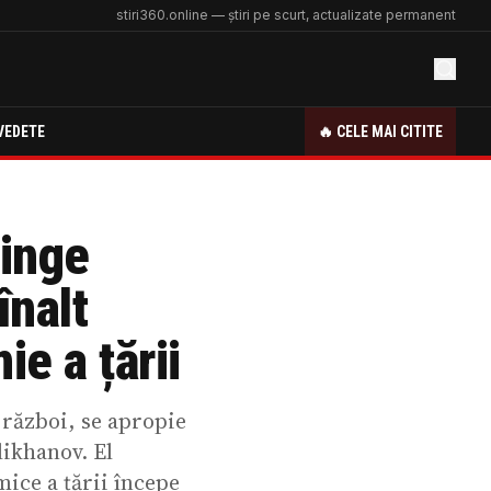
stiri360.online — știri pe scurt, actualizate permanent
VEDETE
🔥 CELE MAI CITITE
tinge
înalt
ie a țării
 război, se apropie
likhanov. El
ice a țării începe