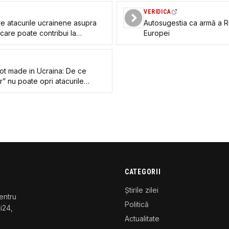
VERIDICA
e atacurile ucrainene asupra
Autosugestia ca armă a Ru
care poate contribui la
Europei
i
riot made in Ucraina: De ce
r” nu poate opri atacurile
CATEGORII
Știrile zilei
entru
Politică
gi24,
Actualitate