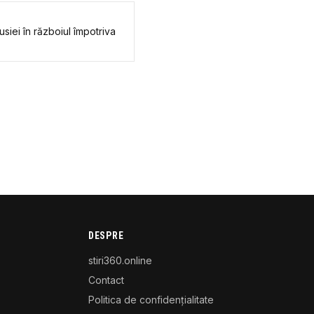
siei în războiul împotriva
DESPRE
stiri360.online
Contact
Politica de confidențialitate