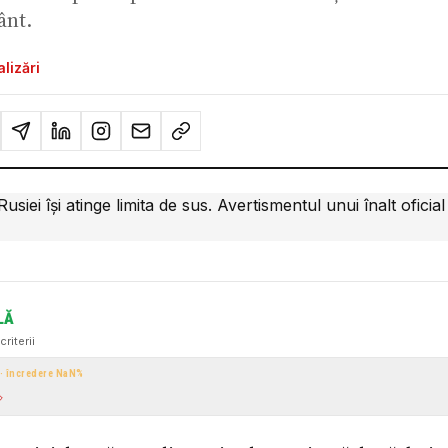
ânt.
lizări
LĂ
criterii
 · încredere
NaN
%