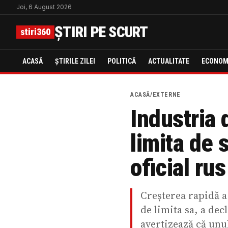
Joi, 6 August 2026
ȘTIRI PE SCURT
stiri360
ACASĂ
ȘTIRILE ZILEI
POLITICĂ
ACTUALITATE
ECONOM
ACASĂ
/
EXTERNE
Industria 
limita de 
oficial ru
Creșterea rapidă a
de limita sa, a dec
avertizează că unu