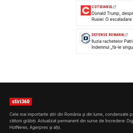
COTIDIANUL
Donald Trump, despr
Rusiei: O escaladare 
încheierea conflictulu
DEFENSE ROMANIA
Iluzia rachetelor Pat
îndemnul „fă-le singu
balistice ale Rusiei
stiri360
Cele mai importante știri din România și din lume, condensate p
cititorii grăbiți. Actualizat permanent din surse de încredere: Di
HotNews, Agerpres și alții.