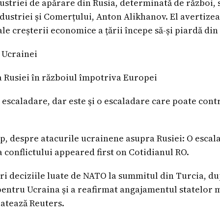
ustriei de apărare din Rusia, determinată de război, s
ndustriei și Comerțului, Anton Alikhanov. El avertizea
le creșterii economice a țării începe să-și piardă din
 Ucrainei
 Rusiei în războiul împotriva Europei
escaladare, dar este şi o escaladare care poate contr
, despre atacurile ucrainene asupra Rusiei: O escal
a conflictului appeared first on Cotidianul RO.
uri deciziile luate de NATO la summitul din Turcia, du
 pentru Ucraina și a reafirmat angajamentul statelo
latează Reuters.