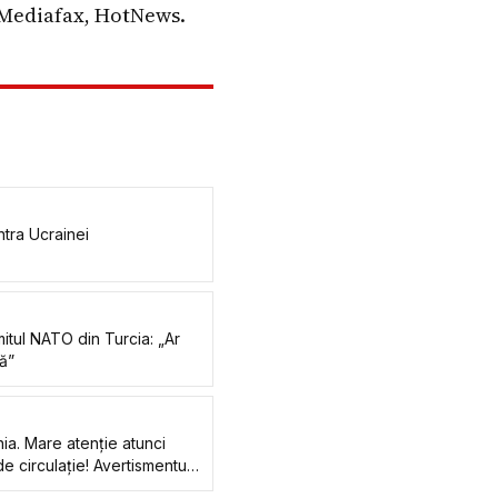
, Mediafax, HotNews.
tra Ucrainei
itul NATO din Turcia: „Ar
ă”
ia. Mare atenție atunci
 circulație! Avertismentul