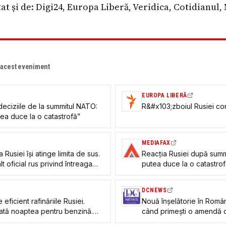
at și de: Digi24, Europa Liberă, Veridica, Cotidianul
e acest eveniment
EUROPA LIBERĂ
deciziile de la summitul NATO:
R&#x103;zboiul Rusiei con
tea duce la o catastrofă”
MEDIAFAX
 Rusiei își atinge limita de sus.
Reacția Rusiei după summ
lt oficial rus privind întreaga
putea duce la o catastrof
DCNEWS
eficient rafinăriile Rusiei.
Nouă înșelătorie în Român
ată noaptea pentru benzină.
când primești o amendă de
e”
DNSC