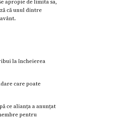
e apropie de limita sa,
ză că unul dintre
 avânt.
ibui la încheierea
adare care poate
pă ce alianța a anunțat
r membre pentru