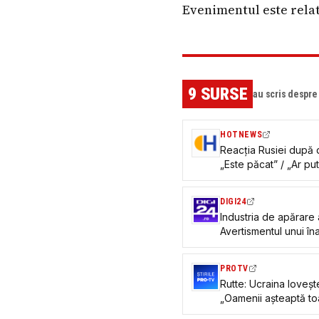
Evenimentul este relat
9
SURSE
au scris despr
HOTNEWS
Reacția Rusiei după 
„Este păcat” / „Ar pu
DIGI24
Industria de apărare a
Avertismentul unui îna
economie a țării
PROTV
Rutte: Ucraina lovește 
„Oamenii așteaptă to
Votanților nu le plac