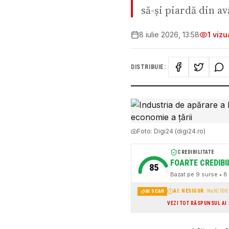
să-și piardă din av
8 iulie 2026, 13:58
1
vizua
DISTRIBUIE:
Foto:
Digi24 (digi24.ro)
CREDIBILITATE
FOARTE CREDIBI
85
Bazat pe
9
surse
• 8 
AI: NESIGUR
·
NaN
/100
AI SCAN
VEZI TOT RĂSPUNSUL AI