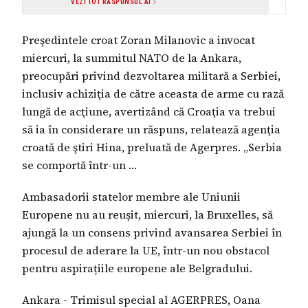
VEZI TOT RĂSPUNSUL AI
Preşedintele croat Zoran Milanovic a invocat
miercuri, la summitul NATO de la Ankara,
preocupări privind dezvoltarea militară a Serbiei,
inclusiv achiziţia de către aceasta de arme cu rază
lungă de acţiune, avertizând că Croaţia va trebui
să ia în considerare un răspuns, relatează agenţia
croată de ştiri Hina, preluată de Agerpres. „Serbia
se comportă într-un …
Ambasadorii statelor membre ale Uniunii
Europene nu au reușit, miercuri, la Bruxelles, să
ajungă la un consens privind avansarea Serbiei în
procesul de aderare la UE, într-un nou obstacol
pentru aspirațiile europene ale Belgradului.
Ankara - Trimisul special al AGERPRES, Oana