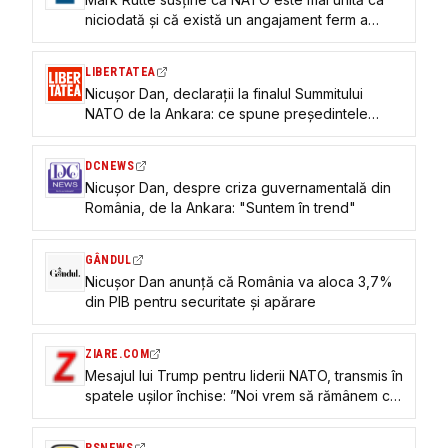
niciodată și că există un angajament ferm a
statelor membre pentru continuarea sprijinirii
Ucrainei
LIBERTATEA
Nicușor Dan, declarații la finalul Summitului
NATO de la Ankara: ce spune președintele
României și care sunt principalele concluzii
DCNEWS
Nicușor Dan, despre criza guvernamentală din
România, de la Ankara: "Suntem în trend"
GÂNDUL
Nicușor Dan anunță că România va aloca 3,7%
din PIB pentru securitate și apărare
ZIARE.COM
Mesajul lui Trump pentru liderii NATO, transmis în
spatele ușilor închise: ”Noi vrem să rămânem cu
voi”