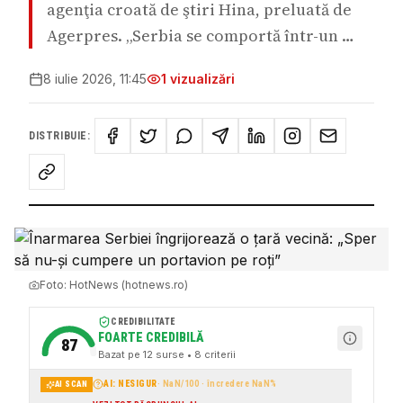
agenţia croată de ştiri Hina, preluată de
Agerpres. „Serbia se comportă într-un …
8 iulie 2026, 11:45
1
vizualizări
DISTRIBUIE:
Foto:
HotNews (hotnews.ro)
CREDIBILITATE
FOARTE CREDIBILĂ
87
Bazat pe
12
surse
• 8 criterii
AI: NESIGUR
·
NaN
/100 · încredere
NaN
%
AI SCAN