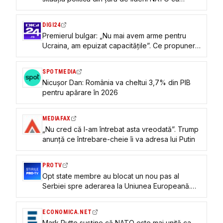
'curiozitate'
DIGI24
Premierul bulgar: „Nu mai avem arme pentru
Ucraina, am epuizat capacitățile”. Ce propunere
face în schimb Rumen Radev Kievului
SPOTMEDIA
Nicușor Dan: România va cheltui 3,7% din PIB
pentru apărare în 2026
MEDIAFAX
„Nu cred că l-am întrebat asta vreodată”. Trump
anunță ce întrebare-cheie îi va adresa lui Putin
PROTV
Opt state membre au blocat un nou pas al
Serbiei spre aderarea la Uniunea Europeană.
Cine s-a opus
ECONOMICA.NET
Mark Rutte susține că NATO este mai unită ca