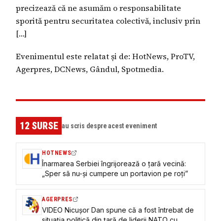
precizează că ne asumăm o responsabilitate
sporită pentru securitatea colectivă, inclusiv prin
[…]
Evenimentul este relatat și de: HotNews, ProTV,
Agerpres, DCNews, Gândul, Spotmedia.
12
SURSE
au scris despre acest eveniment
HOTNEWS
Înarmarea Serbiei îngrijorează o țară vecină:
„Sper să nu-și cumpere un portavion pe roți”
AGERPRES
VIDEO Nicușor Dan spune că a fost întrebat de
situația politică din țară de liderii NATO cu