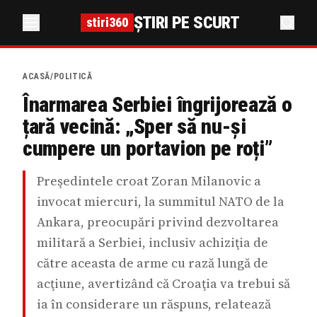
ȘTIRI PE SCURT
stiri360
ACASĂ
/
POLITICĂ
Înarmarea Serbiei îngrijorează o
țară vecină: „Sper să nu-și
cumpere un portavion pe roți”
Preşedintele croat Zoran Milanovic a
invocat miercuri, la summitul NATO de la
Ankara, preocupări privind dezvoltarea
militară a Serbiei, inclusiv achiziţia de
către aceasta de arme cu rază lungă de
acţiune, avertizând că Croaţia va trebui să
ia în considerare un răspuns, relatează