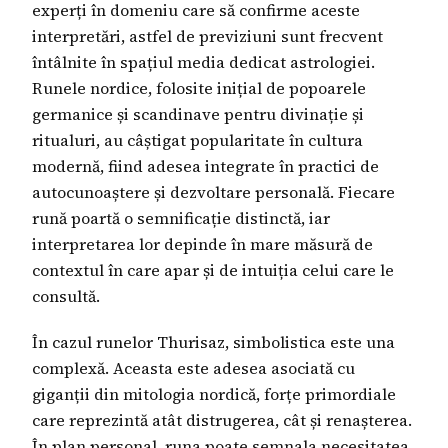
experți în domeniu care să confirme aceste
interpretări, astfel de previziuni sunt frecvent
întâlnite în spațiul media dedicat astrologiei.
Runele nordice, folosite inițial de popoarele
germanice și scandinave pentru divinație și
ritualuri, au câștigat popularitate în cultura
modernă, fiind adesea integrate în practici de
autocunoaștere și dezvoltare personală. Fiecare
rună poartă o semnificație distinctă, iar
interpretarea lor depinde în mare măsură de
contextul în care apar și de intuiția celui care le
consultă.
În cazul runelor Thurisaz, simbolistica este una
complexă. Aceasta este adesea asociată cu
giganții din mitologia nordică, forțe primordiale
care reprezintă atât distrugerea, cât și renașterea.
În plan personal, runa poate semnala necesitatea