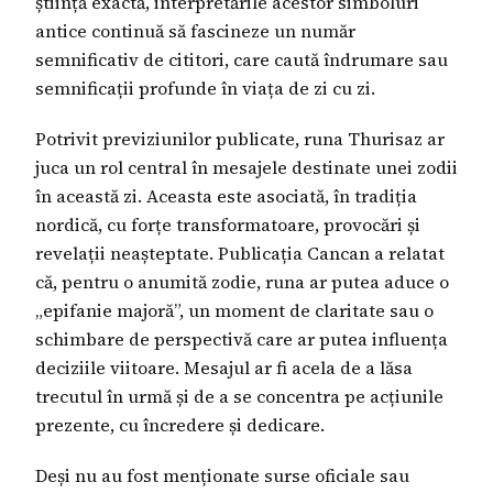
știință exactă, interpretările acestor simboluri
antice continuă să fascineze un număr
semnificativ de cititori, care caută îndrumare sau
semnificații profunde în viața de zi cu zi.
Potrivit previziunilor publicate, runa Thurisaz ar
juca un rol central în mesajele destinate unei zodii
în această zi. Aceasta este asociată, în tradiția
nordică, cu forțe transformatoare, provocări și
revelații neașteptate. Publicația Cancan a relatat
că, pentru o anumită zodie, runa ar putea aduce o
„epifanie majoră”, un moment de claritate sau o
schimbare de perspectivă care ar putea influența
deciziile viitoare. Mesajul ar fi acela de a lăsa
trecutul în urmă și de a se concentra pe acțiunile
prezente, cu încredere și dedicare.
Deși nu au fost menționate surse oficiale sau