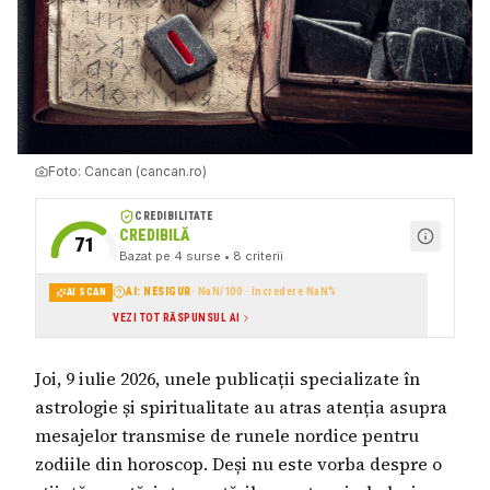
Foto:
Cancan (cancan.ro)
CREDIBILITATE
CREDIBILĂ
71
Bazat pe
4
surse
• 8 criterii
AI: NESIGUR
·
NaN
/100 · încredere
NaN
%
AI SCAN
VEZI TOT RĂSPUNSUL AI
Joi, 9 iulie 2026, unele publicații specializate în
astrologie și spiritualitate au atras atenția asupra
mesajelor transmise de runele nordice pentru
zodiile din horoscop. Deși nu este vorba despre o