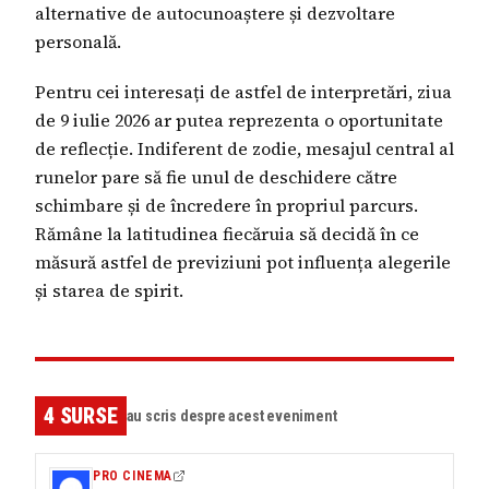
alternative de autocunoaștere și dezvoltare
personală.
Pentru cei interesați de astfel de interpretări, ziua
de 9 iulie 2026 ar putea reprezenta o oportunitate
de reflecție. Indiferent de zodie, mesajul central al
runelor pare să fie unul de deschidere către
schimbare și de încredere în propriul parcurs.
Rămâne la latitudinea fiecăruia să decidă în ce
măsură astfel de previziuni pot influența alegerile
și starea de spirit.
4
SURSE
au scris despre acest eveniment
PRO CINEMA