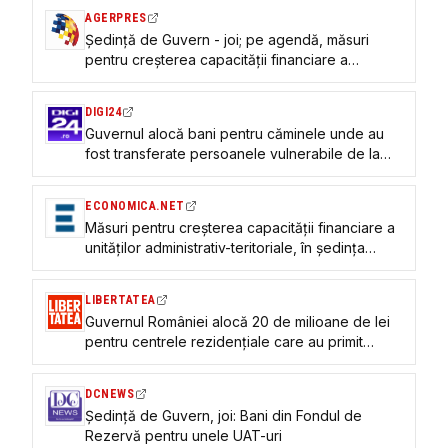
AGERPRES
Ședință de Guvern - joi; pe agendă, măsuri
pentru creșterea capacității financiare a
unităților administrativ-teritoriale
DIGI24
Guvernul alocă bani pentru căminele unde au
fost transferate persoanele vulnerabile de la
Dumbrava. Despre ce sume e vorba
ECONOMICA.NET
Măsuri pentru creșterea capacităţii financiare a
unităţilor administrativ-teritoriale, în şedinţa
Guvern de joi, 9 iulie 2027
LIBERTATEA
Guvernul României alocă 20 de milioane de lei
pentru centrele rezidențiale care au primit
persoane din azilele lui Viorel Pașca
DCNEWS
Ședință de Guvern, joi: Bani din Fondul de
Rezervă pentru unele UAT-uri