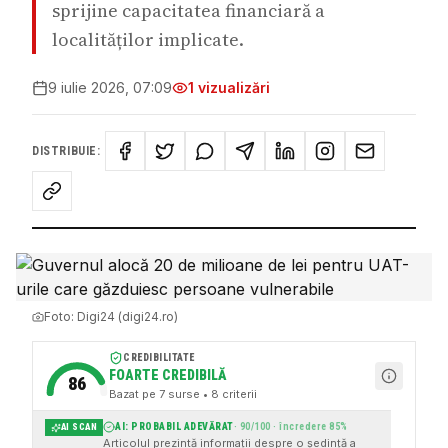
sprijine capacitatea financiară a
localităților implicate.
9 iulie 2026, 07:09
1
vizualizări
DISTRIBUIE:
Foto:
Digi24 (digi24.ro)
CREDIBILITATE
FOARTE CREDIBILĂ
86
Bazat pe
7
surse
• 8 criterii
AI: PROBABIL ADEVĂRAT
·
90
/100 · încredere
85
%
AI SCAN
Articolul prezintă informații despre o ședință a