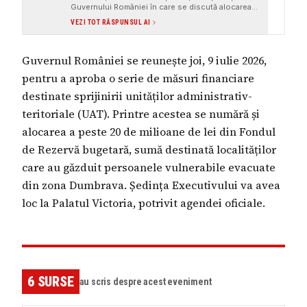
Guvernului României în care se discută alocarea a
peste 20 de milioane de lei pentru unitățile
VEZI TOT RĂSPUNSUL AI
administrativ-teritoriale care au găzduit persoane
vulnerabile evacuate din zona Dumbrava. Sunt
citate surse instituționale și mass-media
Guvernul României se reunește joi, 9 iulie 2026,
cunoscute, cum ar fi Digi24, Agerpres și
Libertatea, care oferă detalii despre eveniment.
pentru a aproba o serie de măsuri financiare
destinate sprijinirii unităților administrativ-
teritoriale (UAT). Printre acestea se numără și
alocarea a peste 20 de milioane de lei din Fondul
de Rezervă bugetară, sumă destinată localităților
care au găzduit persoanele vulnerabile evacuate
din zona Dumbrava. Ședința Executivului va avea
loc la Palatul Victoria, potrivit agendei oficiale.
6
SURSE
au scris despre acest eveniment