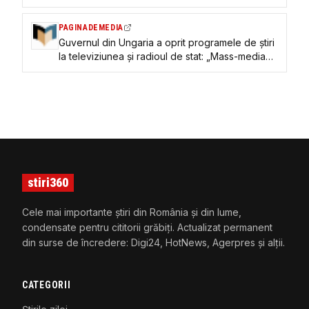
PAGINADEMEDIA
Guvernul din Ungaria a oprit programele de ştiri
la televiziunea şi radioul de stat: „Mass-media
publică nu poate minţi”
stiri360
Cele mai importante știri din România și din lume,
condensate pentru cititorii grăbiți. Actualizat permanent
din surse de încredere: Digi24, HotNews, Agerpres și alții.
CATEGORII