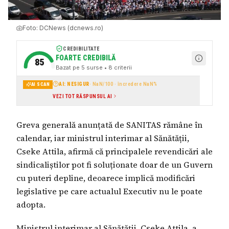
Foto:
DCNews (dcnews.ro)
CREDIBILITATE
FOARTE CREDIBILĂ
85
Bazat pe
5
surse
• 8 criterii
AI: NESIGUR
·
NaN
/100 · încredere
NaN
%
AI SCAN
VEZI TOT RĂSPUNSUL AI
Greva generală anunțată de SANITAS rămâne în
calendar, iar ministrul interimar al Sănătății,
Cseke Attila, afirmă că principalele revendicări ale
sindicaliștilor pot fi soluționate doar de un Guvern
cu puteri depline, deoarece implică modificări
legislative pe care actualul Executiv nu le poate
adopta.
Ministrul interimar al Sănătății, Cseke Attila, a