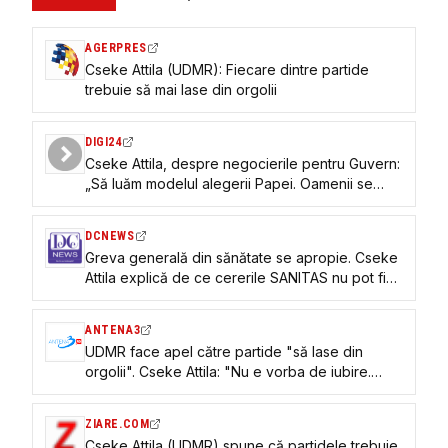
AGERPRES
Cseke Attila (UDMR): Fiecare dintre partide
trebuie să mai lase din orgolii
DIGI24
Cseke Attila, despre negocierile pentru Guvern:
„Să luăm modelul alegerii Papei. Oamenii se
închid până când găsesc o soluţie”
DCNEWS
Greva generală din sănătate se apropie. Cseke
Attila explică de ce cererile SANITAS nu pot fi
aprobate
ANTENA3
UDMR face apel către partide "să lase din
orgolii". Cseke Attila: "Nu e vorba de iubire.
Putem să luăm modelul alegerii Papei"
ZIARE.COM
Cseke Attila (UDMR) spune că partidele trebuie