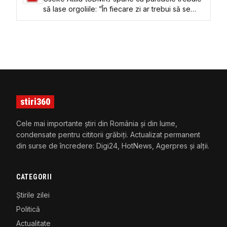
să lase orgoliile: ”În fiecare zi ar trebui să se
întâlnească cei patru președinți”
stiri360
Cele mai importante știri din România și din lume,
condensate pentru cititorii grăbiți. Actualizat permanent
din surse de încredere: Digi24, HotNews, Agerpres și alții.
CATEGORII
Știrile zilei
Politică
Actualitate