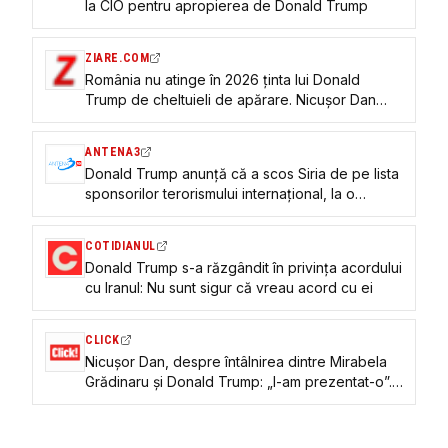
la CIO pentru apropierea de Donald Trump
ZIARE.COM
România nu atinge în 2026 ținta lui Donald
Trump de cheltuieli de apărare. Nicușor Dan
recunoaște la summitul NATO că suntem sub
pragul de 5%
ANTENA3
Donald Trump anunță că a scos Siria de pe lista
sponsorilor terorismului internațional, la o
întâlnire cu Ahmed al-Shara
COTIDIANUL
Donald Trump s-a răzgândit în privința acordului
cu Iranul: Nu sunt sigur că vreau acord cu ei
CLICK
Nicușor Dan, despre întâlnirea dintre Mirabela
Grădinaru și Donald Trump: „I-am prezentat-o”.
Ce s-a întâmplat la Summitul NATO