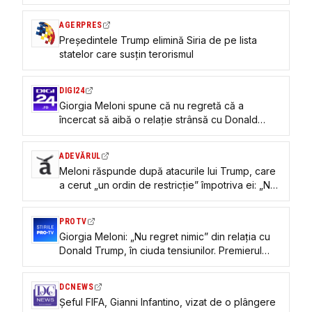
AGERPRES
Președintele Trump elimină Siria de pe lista
statelor care susțin terorismul
DIGI24
Giorgia Meloni spune că nu regretă că a
încercat să aibă o relație strânsă cu Donald
Trump: „Cred în unitatea Occidentului”
ADEVĂRUL
Meloni răspunde după atacurile lui Trump, care
a cerut „un ordin de restricție” împotriva ei: „Nu
regret absolut nimic”
PROTV
Giorgia Meloni: „Nu regret nimic” din relația cu
Donald Trump, în ciuda tensiunilor. Premierul
crede în unitatea Occidentului
DCNEWS
Șeful FIFA, Gianni Infantino, vizat de o plângere