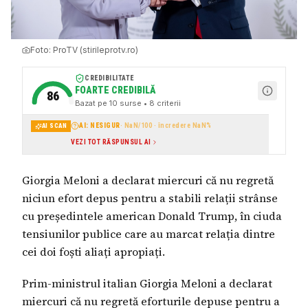
Foto:
ProTV (stirileprotv.ro)
CREDIBILITATE
FOARTE CREDIBILĂ
86
Bazat pe
10
surse
• 8 criterii
AI: NESIGUR
·
NaN
/100 · încredere
NaN
%
AI SCAN
VEZI TOT RĂSPUNSUL AI
Giorgia Meloni a declarat miercuri că nu regretă
niciun efort depus pentru a stabili relații strânse
cu președintele american Donald Trump, în ciuda
tensiunilor publice care au marcat relația dintre
cei doi foști aliați apropiați.
Prim-ministrul italian Giorgia Meloni a declarat
miercuri că nu regretă eforturile depuse pentru a