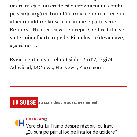
miercuri că el nu crede că va reizbucni un conflict
pe scară largă cu Iranul în urma celor mai recente
atacuri militare lansate de ambele părți, scrie
Reuters. „Nu cred că va reîncepe. Cred că totul se
va termina foarte repede. Ei au lovit câteva nave,
așa că noi …
Evenimentul este relatat și de: ProTV, Digi24,
Adevărul, DCNews, HotNews, Ziare.com.
10
SURSE
au scris despre acest eveniment
HOTNEWS
Verdictul lui Trump despre războiul cu Iranul.
„Eu sunt pe primul loc pe lista lor de ucidere”