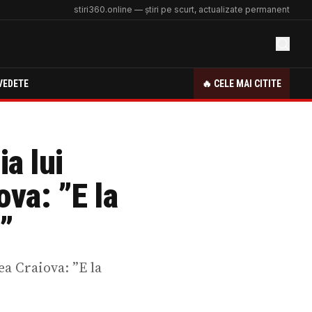
stiri360.online — știri pe scurt, actualizate permanent
VEDETE
🔥 CELE MAI CITITE
a lui
ova: ”E la
e”
ea Craiova: ”E la