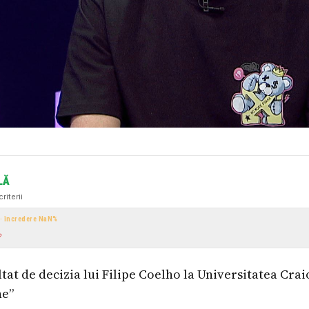
LĂ
riterii
 · încredere
NaN
%
at de decizia lui Filipe Coelho la Universitatea Craio
ne”