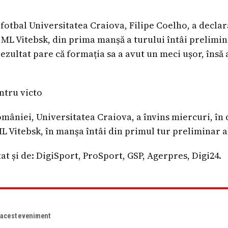
fotbal Universitatea Craiova, Filipe Coelho, a declar
 ML Vitebsk, din prima manșă a turului întâi prelimina
zultat pare că formația sa a avut un meci ușor, însă a
entru victo
âniei, Universitatea Craiova, a învins miercuri, în d
L Vitebsk, în manşa întâi din primul tur preliminar
at și de: DigiSport, ProSport, GSP, Agerpres, Digi24.
e acest eveniment