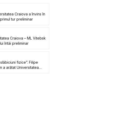
sitatea Craiova a învins în
rimul tur preliminar
itatea Craiova – ML Vitebsk
ui întâi preliminar
ăbiciuni fizice”. Filipe
m a arătat Universitatea