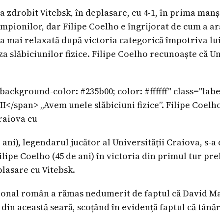
 zdrobit Vitebsk, în deplasare, cu 4-1, în prima manș
mpionilor, dar Filipe Coelho e îngrijorat de cum a ar
a mai relaxată după victoria categorică împotriva lu
za slăbiciunilor fizice. Filipe Coelho recunoaște că 
ackground-color: #235b00; color: #ffffff" class="label
</span> „Avem unele slăbiciuni fizice”. Filipe Coelho
raiova cu
ani), legendarul jucător al Universității Craiova, s-a
Filipe Coelho (45 de ani) în victoria din primul tur pre
plasare cu Vitebsk.
țional român a rămas nedumerit de faptul că David Mat
din această seară, scoțând în evidență faptul că tânăr