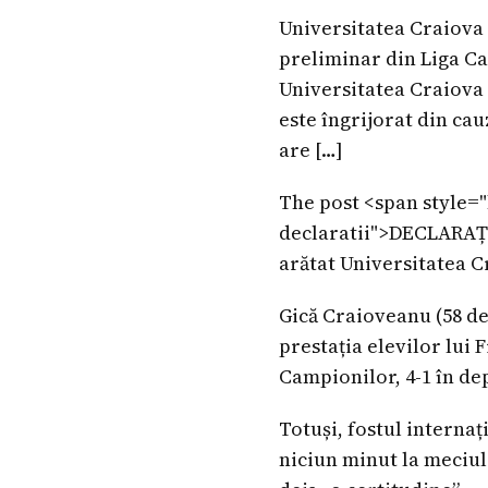
Universitatea Craiova a
preliminar din Liga Ca
Universitatea Craiova 
este îngrijorat din cau
are […]
The post <span style="b
declaratii">DECLARAȚII
arătat Universitatea C
Gică Craioveanu (58 de 
prestația elevilor lui 
Campionilor, 4-1 în de
Totuși, fostul interna
niciun minut la meciul 