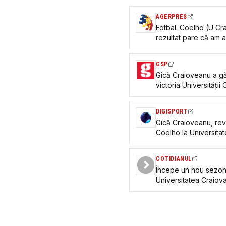
AGERPRES
Fotbal: Coelho (U Cra
rezultat pare că am a
așa
GSP
Gică Craioveanu a găs
victoria Universității 
înțeleg de ce”
DIGISPORT
Gică Craioveanu, revo
Coelho la Universitat
Vorbim de o certitud
COTIDIANUL
Începe un nou sezon
Universitatea Craiova
League