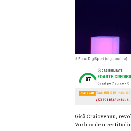
Foto:
DigiSport (digisport.ro)
CREDIBILITATE
FOARTE CREDIBI
87
Bazat pe
7
surse
• 8 c
AI: NESIGUR
·
NaN
/100
AI SCAN
VEZI TOT RĂSPUNSUL AI
Gică Craioveanu, revolt
Vorbim de o certitudi