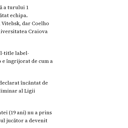
ă a turului 1
ătat echipa.
i Vitebsk, dar Coelho
Universitatea Craiova
-title label-
 e îngrijorat de cum a
 declarat încântat de
liminar al Ligii
ei (19 ani) nu a prins
ul jucător a devenit