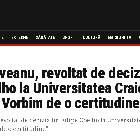
IE
EXTERNE
SĂNĂTATE
SPORT
CULTURĂ
EMISIUNI TV
veanu, revoltat de decizi
lho la Universitatea Crai
 Vorbim de o certitudin
voltat de decizia lui Filipe Coelho la Universitat
de o certitudine”