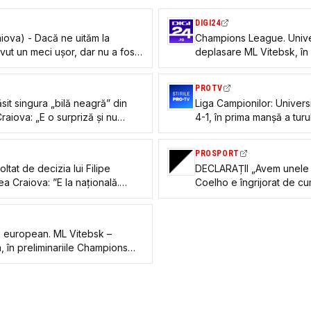
DIGI24
iova) - Dacă ne uităm la
Champions League. Univer
vut un meci ușor, dar nu a fost
deplasare ML Vitebsk, în p
PROTV
it singura „bilă neagră” din
Liga Campionilor: Univers
Craiova: „E o surpriză și nu
4-1, în prima manșă a turul
PROSPORT
ltat de decizia lui Filipe
DECLARAȚII „Avem unele sl
ea Craiova: ”E la națională.
Coelho e îngrijorat de cu
ine”
Craiova cu Vitebsk
 european. ML Vitebsk –
, în preliminariile Champions