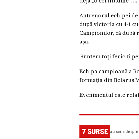
deja „o certitudine”. ...
Antrenorul echipei de 
după victoria cu 4-1 cu
Campionilor, că după re
așa.
'Suntem toți fericiți p
Echipa campioană a Rom
formaţia din Belarus M
Evenimentul este relat
7
SURSE
au scris despr