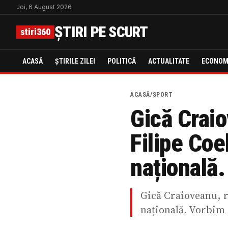
Joi, 6 August 2026
ȘTIRI PE SCURT
stiri360
ACASĂ
ȘTIRILE ZILEI
POLITICĂ
ACTUALITATE
ECONOM
ACASĂ
/
SPORT
Gică Craio
Filipe Coe
națională.
Gică Craioveanu, re
națională. Vorbim 