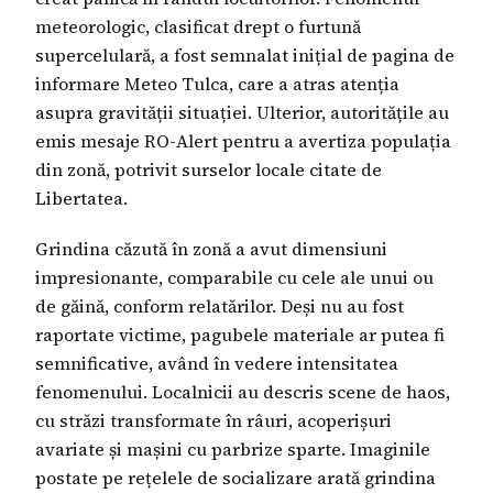
meteorologic, clasificat drept o furtună
supercelulară, a fost semnalat inițial de pagina de
informare Meteo Tulca, care a atras atenția
asupra gravității situației. Ulterior, autoritățile au
emis mesaje RO-Alert pentru a avertiza populația
din zonă, potrivit surselor locale citate de
Libertatea.
Grindina căzută în zonă a avut dimensiuni
impresionante, comparabile cu cele ale unui ou
de găină, conform relatărilor. Deși nu au fost
raportate victime, pagubele materiale ar putea fi
semnificative, având în vedere intensitatea
fenomenului. Localnicii au descris scene de haos,
cu străzi transformate în râuri, acoperișuri
avariate și mașini cu parbrize sparte. Imaginile
postate pe rețelele de socializare arată grindina