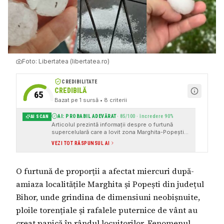
Foto:
Libertatea (libertatea.ro)
CREDIBILITATE
CREDIBILĂ
65
Bazat pe
1
sursă
• 8 criterii
AI: PROBABIL ADEVĂRAT
·
85
/100 · încredere
90
%
AI SCAN
Articolul prezintă informații despre o furtună
supercelulară care a lovit zona Marghita-Popești
din județul Bihor, cu grindină de mari dimensiuni,
VEZI TOT RĂSPUNSUL AI
ploi torențiale și vânt puternic. Sunt menționate
surse instituționale, cum ar fi Libertatea, și se
face referire la mesaje RO-Alert emise de
O furtună de proporții a afectat miercuri după-
autorități pentru a avertiza populația. De
asemenea, sunt descrise scene de haos și
amiaza localitățile Marghita și Popești din județul
pagube materiale, dar nu sunt raportate victime.
Articolul prezintă, de asemenea, informații despre
Bihor, unde grindina de dimensiuni neobișnuite,
fenomenele meteorologice ra
ploile torențiale și rafalele puternice de vânt au
creat panică în rândul locuitorilor. Fenomenul