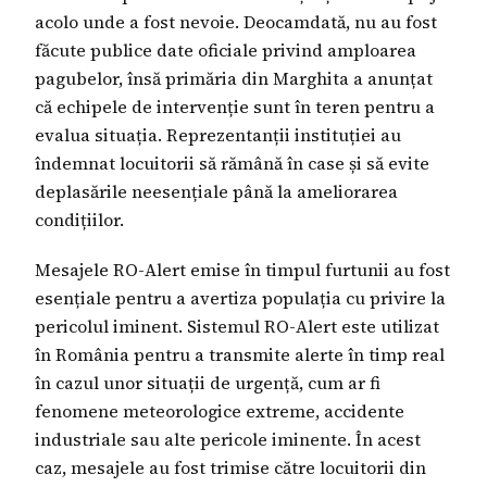
acolo unde a fost nevoie. Deocamdată, nu au fost
făcute publice date oficiale privind amploarea
pagubelor, însă primăria din Marghita a anunțat
că echipele de intervenție sunt în teren pentru a
evalua situația. Reprezentanții instituției au
îndemnat locuitorii să rămână în case și să evite
deplasările neesențiale până la ameliorarea
condițiilor.
Mesajele RO-Alert emise în timpul furtunii au fost
esențiale pentru a avertiza populația cu privire la
pericolul iminent. Sistemul RO-Alert este utilizat
în România pentru a transmite alerte în timp real
în cazul unor situații de urgență, cum ar fi
fenomene meteorologice extreme, accidente
industriale sau alte pericole iminente. În acest
caz, mesajele au fost trimise către locuitorii din