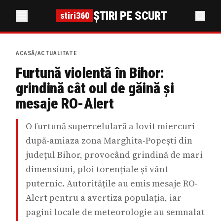
ȘTIRI PE SCURT
stiri360
ACASĂ
/
ACTUALITATE
Furtună violentă în Bihor:
grindină cât oul de găină și
mesaje RO-Alert
O furtună supercelulară a lovit miercuri
după-amiaza zona Marghita-Popești din
județul Bihor, provocând grindină de mari
dimensiuni, ploi torențiale și vânt
puternic. Autoritățile au emis mesaje RO-
Alert pentru a avertiza populația, iar
pagini locale de meteorologie au semnalat