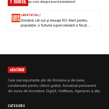
1
SURSE
au scris despre acest eveniment
LIBERTATEA
Grindină cât oul și mesaje RO-Alert pentru
populație: o furtună supercelulară a făcut
prăpăd în Marghita – Popești din Bihor
stiri360
Cele mai importante știri din România și din lume,
condensate pentru cititorii grăbiți. Actualizat permanent
din surse de încredere: Digi24, HotNews, Agerpres și alții.
CATEGORII