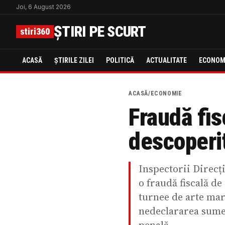
Joi, 6 August 2026
ȘTIRI PE SCURT
stiri360
ACASĂ
ȘTIRILE ZILEI
POLITICĂ
ACTUALITATE
ECONOM
ACASĂ
/
ECONOMIE
Fraudă fis
descoperi
Inspectorii Direcț
o fraudă fiscală de
turnee de arte mar
nedeclararea sumel