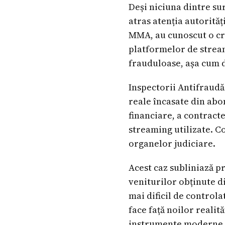
Deși niciuna dintre su
atras atenția autorităț
MMA, au cunoscut o cre
platformelor de stream
frauduloase, așa cum 
Inspectorii Antifraudă 
reale încasate din abon
financiare, a contracte
streaming utilizate. Co
organelor judiciare.
Acest caz subliniază p
veniturilor obținute d
mai dificil de controla
face față noilor realită
instrumente moderne de