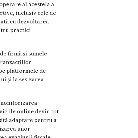
operare al acesteia a
tive, inclusiv cele de
dată cu dezvoltarea
tru practici
 de firmă și sumele
tranzacțiilor
 pe platformele de
ui și la sesizarea
n monitorizarea
iciile online devin tot
esită adaptare pentru a
ilizarea unor
a evaziunii fiscale.