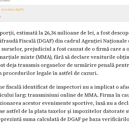
criterii
 · încredere
NaN
%
porții, estimată la 26,36 milioane de lei, a fost descop
ifraudă Fiscală (DGAF) din cadrul Agenției Naționale
t surselor, prejudiciul a fost cauzat de o firmă care a 
marțiale mixte (MMA), fără să declare veniturile obți
fost deja transmis organelor de urmărire penală pentr
procedurilor legale în astfel de cazuri.
 fiscală identificat de inspectori nu a implicat o afa
licului larg: transmisiuni online de MMA. Firma în ca
ionarea acestor evenimente sportive, însă nu a decl
e astfel de la plata taxelor și impozitelor datorate s
reprezintă suma calculată de DGAF pe baza verificărilo