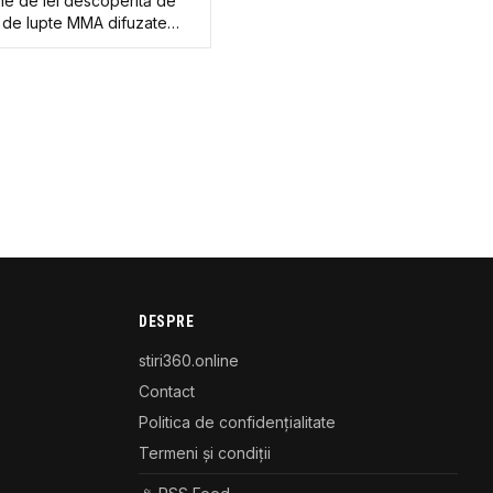
ne de lei descoperită de
i de lupte MMA difuzate
ituțiile cu atribuții de
DESPRE
stiri360.online
Contact
Politica de confidențialitate
Termeni și condiții