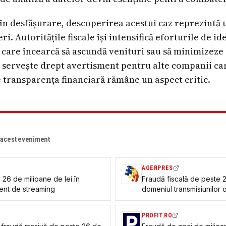
 în desfășurare, descoperirea acestui caz reprezintă
. Autoritățile fiscale își intensifică eforturile de ide
care încearcă să ascundă venituri sau să minimizeze ob
 servește drept avertisment pentru alte companii car
 transparența financiară rămâne un aspect critic.
e acest eveniment
AGERPRES
26 de milioane de lei în
Fraudă fiscală de peste 2
ent de streaming
domeniul transmisiunilor
PROFIT.RO