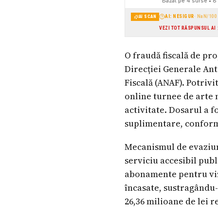
Bazat pe
4
surse
• 8 
AI: NESIGUR
·
NaN
/100
AI SCAN
VEZI TOT RĂSPUNSUL AI
O fraudă fiscală de pro
Direcției Generale Ant
Fiscală (ANAF). Potrivi
online turnee de arte 
activitate. Dosarul a 
suplimentare, conform 
Mecanismul de evaziune
serviciu accesibil pub
abonamente pentru viz
încasate, sustragându-s
26,36 milioane de lei 