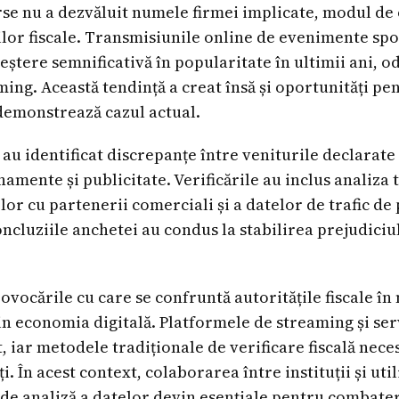
rse nu a dezvăluit numele firmei implicate, modul de 
ilor fiscale. Transmisiunile online de evenimente spor
ștere semnificativă în popularitate în ultimii ani, o
ing. Această tendință a creat însă și oportunități pen
demonstrează cazul actual.
au identificat discrepanțe între veniturile declarate
amente și publicitate. Verificările au inclus analiza 
lor cu partenerii comerciali și a datelor de trafic de
ncluziile anchetei au condus la stabilirea prejudiciul
rovocările cu care se confruntă autoritățile fiscale î
in economia digitală. Platformele de streaming și serv
t, iar metodele tradiționale de verificare fiscală nec
ți. În acest context, colaborarea între instituții și ut
 analiză a datelor devin esențiale pentru combatere