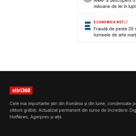
ANAF a descoperit o
milioane de lei în lu
ECONOMICA.NET
Fraudă de peste 26 m
turneele de arte marț
sesizat organele de 
stiri360
Cele mai importante știri din România și din lume, condensate p
cititorii grăbiți. Actualizat permanent din surse de încredere: Di
HotNews, Agerpres și alții.