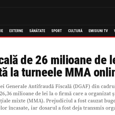
IE
EXTERNE
SĂNĂTATE
SPORT
CULTURĂ
EMISIUNI TV
cală de 26 milioane de l
tă la turneele MMA onli
iei Generale Antifraudă Fiscală (DGAF) din cadru
 26,36 milioane de lei la o firmă care a organizat ș
țiale mixte (MMA). Prejudiciul a fost cauzat buge
or încasate, iar dosarul a fost deja transmis or