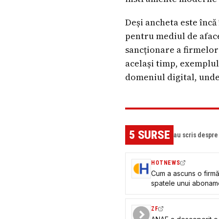
Deși ancheta este încă
pentru mediul de afaceri
sancționare a firmelor 
același timp, exemplul
domeniul digital, unde
5
SURSE
au scris despr
HOTNEWS
Cum a ascuns o firmă 
spatele unui abonam
ZF