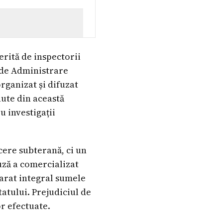
erită de inspectorii
 de Administrare
organizat și difuzat
nute din această
u investigații
cere subterană, ci un
uză a comercializat
arat integral sumele
tatului. Prejudiciul de
r efectuate.