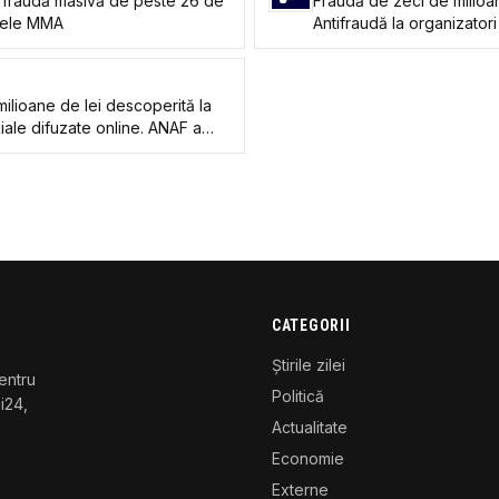
 fraudă masivă de peste 26 de
Fraudă de zeci de milioa
ptele MMA
Antifraudă la organizator
online. ANAF sesizează inst
urmărire penală
ilioane de lei descoperită la
iale difuzate online. ANAF a
urmărire penală
CATEGORII
Știrile zilei
entru
Politică
gi24,
Actualitate
Economie
Externe