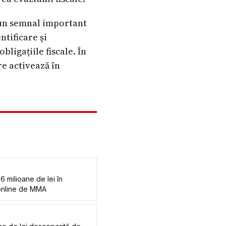
 un semnal important
ntificare și
ligațiile fiscale. În
e activează în
6 milioane de lei în
 online de MMA